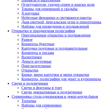
Пиньяты и наполнение
Огнетушители, гендер-спреи и краски холи
Товары для церемоний и свадьбы
Хлопушки
Небесные фонарики и светящиеся пакеты
Дым цветной, бенгальские огни и пиротехника
Наборы для проведения и поздравлений
Открытки и праздничная полиграфия
Оригинальные открытки и поздравления
Разное
Конверты букетные
Карточки почтовые и поздравительные
Конверты и письма
Валентинки
Деньги шуточные
Пригласительные
Открытки
Бирки, мини карточки и мини открытки
Конверты, полиграфия для денег и купюрницы
Свечи и подсвечники
Свечи и фонтаны в торт
Свечи декоративные и подсвечники
Сервировка стола одноразовая и декор кенди-баров
Топперы
Наборы для сервировки