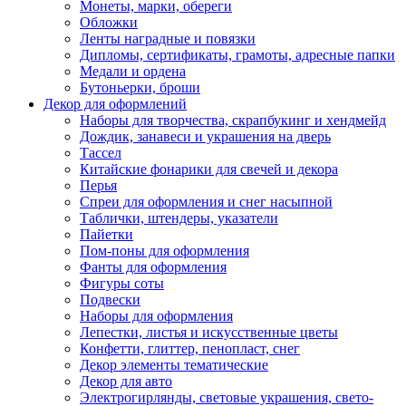
Монеты, марки, обереги
Обложки
Ленты наградные и повязки
Дипломы, сертификаты, грамоты, адресные папки
Медали и ордена
Бутоньерки, броши
Декор для оформлений
Наборы для творчества, скрапбукинг и хендмейд
Дождик, занавеси и украшения на дверь
Тассел
Китайские фонарики для свечей и декора
Перья
Спреи для оформления и снег насыпной
Таблички, штендеры, указатели
Пайетки
Пом-поны для оформления
Фанты для оформления
Фигуры соты
Подвески
Наборы для оформления
Лепестки, листья и искусственные цветы
Конфетти, глиттер, пенопласт, снег
Декор элементы тематические
Декор для авто
Электрогирлянды, световые украшения, свето-