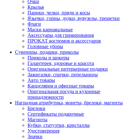
Очки
Крылья
Парики, челки, пряди и косы
Язычки, горны, дудки, вувузелы, трещетки
Флаги
Маски карнавальные
Аксессуары для гримирования
ПРОКАТ костюмов и аксессуаров
Головные уборы
Сувениры, подарки, приколы
Приколы и шокеры
Галантерея, здоровье и красота
Оригинальные интерьерные подарки
Зажигалки, спички, пепельницы
Авто товары
Канцелярия и офисные товары
Оригинальная посуда и кухонные
принадлежности
Наградная атрибутика, монеты, брелоки, магниты
Брелоки
Сертификаты подарочные
Магниты
Кубки, статуэтки, кристаллы
Удостоверения
Значки