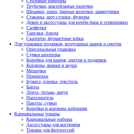
Столовые приборы
Трубочки, коктейльные палочки
Шпажки, пики, барные вилочки, шампурики
Стаканы, шот-стопки, фужеры
Декор и аксессуары для кенби-бара и сервировки
Салфетки
Тарелки, блюда
Скатерти, фуршетные юбки
Для упаковки подарков, воздушных шаров и цветов
Оригинальная упаковка
Сумки шопперы
Коробки для шаров, цветов и подарков
Корзины, ящики и ведра
Мешочки
Прищепки
Бумага, пленка, текстиль
Банты
Лента, тесьма, шнур
Наполнитель
Пакеты, сумки
Коробки и корзины наборами
Карнавальные товары
Карнавальные наборы
Аксессуары для костюмов
Товары для фотосессий