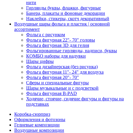
нити
Гирлянды буквы, флажки, фигурные
Банера, плакаты и фоновые декорации
Наклейки, стикеры, скотч декоративный
Воздушные шары фольга и пластик | основной
ассортимент
Фольга с рисунком
Фольга фигурная 22"- 70" головы
Фольга фигурная 3D для гелия
Фольгированные гирлянды, надписи, буквы
КОМБО наборы для надувки
Шары цифры
Фольга дизайнерская (без рисунка)
Фольга фигурная 11"- 24" для воздуха
Фольга фигурная 20"- 70"
Сферы и специальные фигуры
Шары музыкальные и с подсветкой
Фольга фигурная B-PAD
Ходячие, стоячие, сидячие фигуры и фигуры на
подставках
Коробка-сюрприз
Оформления и фотозоны
Гелиевые композиции
Воздушные композиции