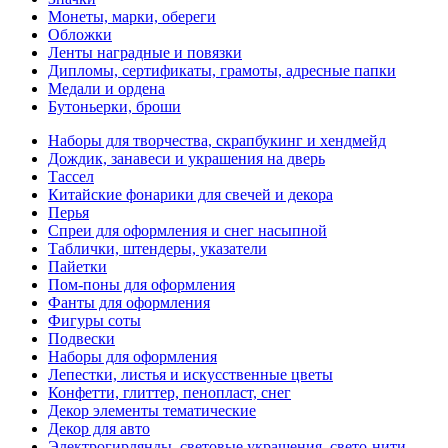
Монеты, марки, обереги
Обложки
Ленты наградные и повязки
Дипломы, сертификаты, грамоты, адресные папки
Медали и ордена
Бутоньерки, броши
Наборы для творчества, скрапбукинг и хендмейд
Дождик, занавеси и украшения на дверь
Тассел
Китайские фонарики для свечей и декора
Перья
Спреи для оформления и снег насыпной
Таблички, штендеры, указатели
Пайетки
Пом-поны для оформления
Фанты для оформления
Фигуры соты
Подвески
Наборы для оформления
Лепестки, листья и искусственные цветы
Конфетти, глиттер, пенопласт, снег
Декор элементы тематические
Декор для авто
Электрогирлянды, световые украшения, свето-нити