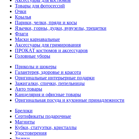
Аксессуары для костюмов
Товары для фотосессий
Очки
Крылья
Парики, челки, пряди и косы
Язычки, горны, дудки, вувузелы, трещетки
Флаги
Маски карнавальные
Аксессуары для гримирования
ПРОКАТ костюмов и аксессуаров
Головные уборы
Приколы и шокеры
Галантерея, здоровье и красота
Оригинальные интерьерные подарки
Зажигалки, спички, пепельницы
Авто товары
Канцелярия и офисные товары
Оригинальная посуда и кухонные принадлежности
Брелоки
Сертификаты подарочные
Магниты
Кубки, статуэтки, кристаллы
Удостоверения
Значки