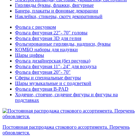
Гирлянды буквы, флажки, фигурные
Банера, плакаты и фоновые декорации
Наклейки, стикеры, скотч декоративный
Фольга с рисунком
Фольга фигурная 22"- 70" головы
Фольга фигурная 3D для гелия
Фольгированные гирлянды, надписи, буквы
КОМБО наборы для надувки
Шары цифры
Фольга дизайнерская (без рисунка)
Фольга фигурная 11"- 24" для воздуха
Фольга фигурная 20"- 70"
Сферы и специальные фигуры
Шары музыкальные и с подсветкой
Фольга фигурная B-PAD
Ходячие, стоячие, сидячие фигуры и фигуры на
подставках
Постоянная распродажа стокового ассортимента. Перечень
обновляется.