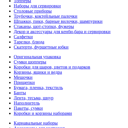
Топперы
Наборы для сервировки
Столовые приборы
Трубочки, коктейльные палочки
Шпажки, пики, барные вилочки, шампурики
Стаканы, шот-стопки, фужеры
Декор и аксессуары для кенби-бара и сервировки
Салфетки
Тарелки, блюда
Скатерти, фуршетные юбки
Оригинальная упаковка
Сумки шопперы
Коробки для шаров, цветов и подарков
Корзины, ящики и ведра
Мешочки
Прищепки
Бумага, пленка, текстиль
Банты
Лента, тесьма, шнур
Наполнитель
Пакеты, сумки
Коробки и корзины наборами
Карнавальные наборы