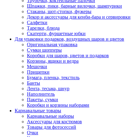
Трубочки, коктейльные палочки
Шпажки, пики, барные вилочки, шампурики
Стаканы, шот-стопки, фужеры
Декор и аксессуары для кенби-бара и сервировки
Салфетки
Тарелки, блюда
Скатерти, фуршетные юбки
Для упаковки подарков, воздушных шаров и цветов
Оригинальная упаковка
Сумки шопперы
Коробки для шаров, цветов и подарков
Корзины, ящики и ведра
Мешочки
Прищепки
Бумага, пленка, текстиль
Банты
Лента, тесьма, шнур
Наполнитель
Пакеты, сумки
Коробки и корзины наборами
Карнавальные товары
Карнавальные наборы
Аксессуары для костюмов
Товары для фотосессий
Очки