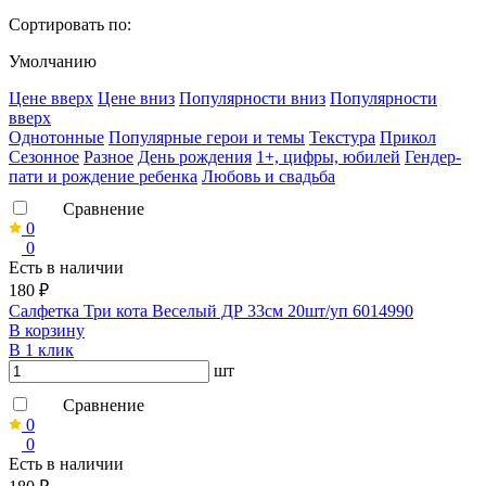
Сортировать по:
Умолчанию
Ценe вверх
Ценe вниз
Популярности вниз
Популярности
вверх
Однотонные
Популярные герои и темы
Текстура
Прикол
Сезонное
Разное
День рождения
1+, цифры, юбилей
Гендер-
пати и рождение ребенка
Любовь и свадьба
Сравнение
0
0
Есть в наличии
180 ₽
Салфетка Три кота Веселый ДР 33см 20шт/уп 6014990
В корзину
В 1 клик
шт
Сравнение
0
0
Есть в наличии