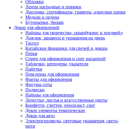
Обложки
Ленты наградные и повязки
Дипломы, сертификаты, грамоты, адресные папки
Медали и ордена
Бутоньерки, броши
Декор для оформлений
Наборы для творчества, скрапбукинг и хендмейд
Дождик, занавеси и украшения на дверь
Тассел
Китайские фонарики для свечей и декора
Перья
Спреи для оформления и снег насыпной
Таблички, штендеры, указатели
Пайетки
Пом-поны для оформления
Фанты для оформления
Фигуры соты
Подвески
Наборы для оформления
Лепестки, листья и искусственные цветы
Конфетти, глиттер, пенопласт, снег
Декор элементы тематические
Декор для авто
Электрогирлянды, световые украшения, свето-
нити