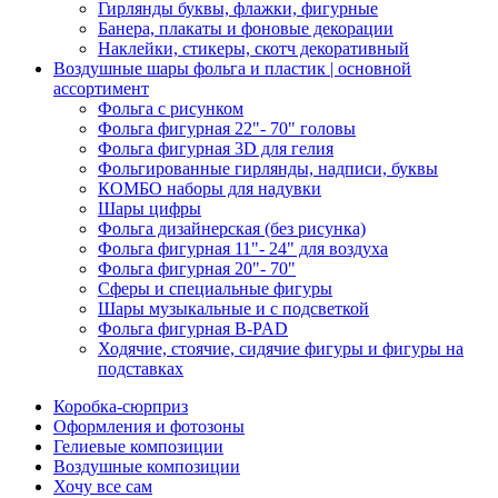
Гирлянды буквы, флажки, фигурные
Банера, плакаты и фоновые декорации
Наклейки, стикеры, скотч декоративный
Воздушные шары фольга и пластик | основной
ассортимент
Фольга с рисунком
Фольга фигурная 22"- 70" головы
Фольга фигурная 3D для гелия
Фольгированные гирлянды, надписи, буквы
КОМБО наборы для надувки
Шары цифры
Фольга дизайнерская (без рисунка)
Фольга фигурная 11"- 24" для воздуха
Фольга фигурная 20"- 70"
Сферы и специальные фигуры
Шары музыкальные и с подсветкой
Фольга фигурная B-PAD
Ходячие, стоячие, сидячие фигуры и фигуры на
подставках
Коробка-сюрприз
Оформления и фотозоны
Гелиевые композиции
Воздушные композиции
Хочу все сам