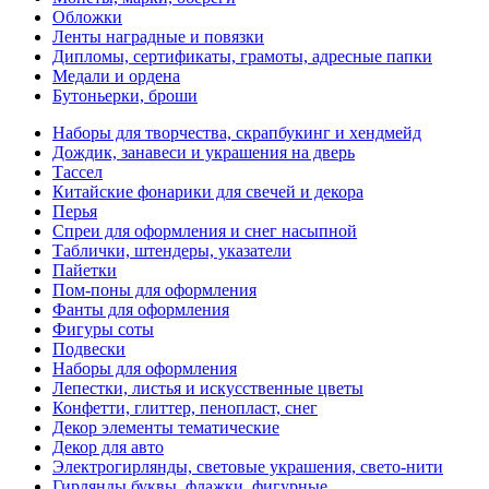
Обложки
Ленты наградные и повязки
Дипломы, сертификаты, грамоты, адресные папки
Медали и ордена
Бутоньерки, броши
Наборы для творчества, скрапбукинг и хендмейд
Дождик, занавеси и украшения на дверь
Тассел
Китайские фонарики для свечей и декора
Перья
Спреи для оформления и снег насыпной
Таблички, штендеры, указатели
Пайетки
Пом-поны для оформления
Фанты для оформления
Фигуры соты
Подвески
Наборы для оформления
Лепестки, листья и искусственные цветы
Конфетти, глиттер, пенопласт, снег
Декор элементы тематические
Декор для авто
Электрогирлянды, световые украшения, свето-нити
Гирлянды буквы, флажки, фигурные