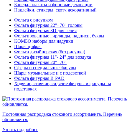
Банера, плакаты и фоновые декорации
Наклейки, стикеры, скотч декоративный
Фольга с рисунком
Фольга фигурная 22"- 70" головы
Фольга фигурная 3D для гелия
Фольгированные гирлянды, надписи, буквы
КОМБО наборы для надувки
Шары цифры
Фольга дизайнерская (без рисунка)
Фольга фигурная 11"- 24" для воздуха
Фольга фигурная 20"- 70"
Сферы и специальные фигуры
Шары музыкальные и с подсветкой
Фольга фигурная B-PAD
Ходячие, стоячие, сидячие фигуры и фигуры на
подставках
Постоянная распродажа стокового ассортимента. Перечень
обновляется.
Узнать подробнее