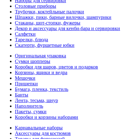
Наборы для сервировки
Столовые приборы
Трубочки, коктейльные палочки
Шпажки, пики, барные вилочки, шампурики
Стаканы, шот-стопки, фужеры
Декор и аксессуары для кенби-бара и сервировки
Салфетки
Тарелки, блюда
Скатерти, фуршетные юбки
Оригинальная упаковка
Сумки шопперы
Коробки для шаров, цветов и подарков
Корзины, ящики и ведра
Мешочки
Прищепки
Бумага, пленка, текстиль
Банты
Лента, тесьма, шнур
Наполнитель
Пакеты, сумки
Коробки и корзины наборами
Карнавальные наборы
Аксессуары для костюмов
Товары для фотосессий