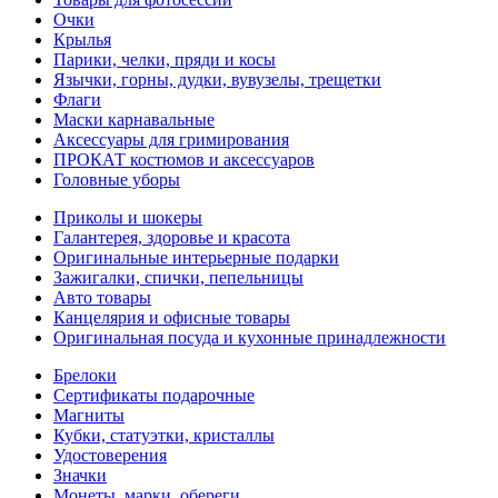
Очки
Крылья
Парики, челки, пряди и косы
Язычки, горны, дудки, вувузелы, трещетки
Флаги
Маски карнавальные
Аксессуары для гримирования
ПРОКАТ костюмов и аксессуаров
Головные уборы
Приколы и шокеры
Галантерея, здоровье и красота
Оригинальные интерьерные подарки
Зажигалки, спички, пепельницы
Авто товары
Канцелярия и офисные товары
Оригинальная посуда и кухонные принадлежности
Брелоки
Сертификаты подарочные
Магниты
Кубки, статуэтки, кристаллы
Удостоверения
Значки
Монеты, марки, обереги