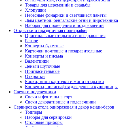
Товары для церемоний и свадьбы
Хлопушки
Небесные фонарики и светящиеся пакеты
Дым цветной, бенгальские огни и пиротехника
Наборы для проведения и поздравлений
Открытки и праздничная полиграфия
Оригинальные открытки и поздравления
Разное
Конверты букетные
Карточки почтовые и поздравительные
Конверты и письма
Валентинки
Деньги шуточные
Пригласительные
Открытки
Бирки, мини карточки и мини открытки
Конверты, полиграфия для денег и купюрницы
Свечи и подсвечники
Свечи и фонтаны в торт
Свечи декоративные и подсвечники
Сервировка стола одноразовая и декор кенди-баров
Топперы
Наборы для сервировки
Столовые приборы