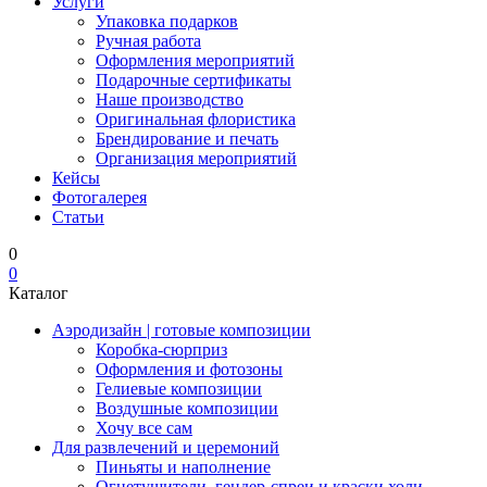
Услуги
Упаковка подарков
Ручная работа
Оформления мероприятий
Подарочные сертификаты
Наше производство
Оригинальная флористика
Брендирование и печать
Организация мероприятий
Кейсы
Фотогалерея
Статьи
0
0
Каталог
Аэродизайн | готовые композиции
Коробка-сюрприз
Оформления и фотозоны
Гелиевые композиции
Воздушные композиции
Хочу все сам
Для развлечений и церемоний
Пиньяты и наполнение
Огнетушители, гендер-спреи и краски холи