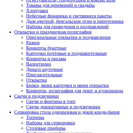
Товары для церемоний и свадьбы
Хлопушки
Небесные фонарики и светящиеся пакеты
Дым цветной, бенгальские огни и пиротехника
Наборы для проведения и поздравлений
Открытки и праздничная полиграфия
Оригинальные открытки и поздравления
Разное
Конверты букетные
Карточки почтовые и поздравительные
Конверты и письма
Валентинки
Деньги шуточные
Пригласительные
Открытки
Бирки, мини карточки и мини открытки
Конверты, полиграфия для денег и купюрницы
Свечи и подсвечники
Свечи и фонтаны в торт
Свечи декоративные и подсвечники
Сервировка стола одноразовая и декор кенди-баров
Топперы
Наборы для сервировки
Столовые приборы