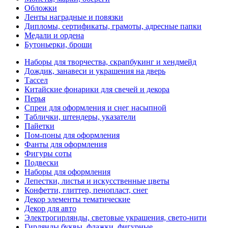
Обложки
Ленты наградные и повязки
Дипломы, сертификаты, грамоты, адресные папки
Медали и ордена
Бутоньерки, броши
Наборы для творчества, скрапбукинг и хендмейд
Дождик, занавеси и украшения на дверь
Тассел
Китайские фонарики для свечей и декора
Перья
Спреи для оформления и снег насыпной
Таблички, штендеры, указатели
Пайетки
Пом-поны для оформления
Фанты для оформления
Фигуры соты
Подвески
Наборы для оформления
Лепестки, листья и искусственные цветы
Конфетти, глиттер, пенопласт, снег
Декор элементы тематические
Декор для авто
Электрогирлянды, световые украшения, свето-нити
Гирлянды буквы, флажки, фигурные