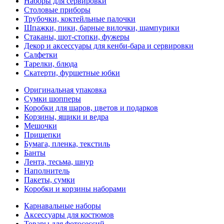
Наборы для сервировки
Столовые приборы
Трубочки, коктейльные палочки
Шпажки, пики, барные вилочки, шампурики
Стаканы, шот-стопки, фужеры
Декор и аксессуары для кенби-бара и сервировки
Салфетки
Тарелки, блюда
Скатерти, фуршетные юбки
Оригинальная упаковка
Сумки шопперы
Коробки для шаров, цветов и подарков
Корзины, ящики и ведра
Мешочки
Прищепки
Бумага, пленка, текстиль
Банты
Лента, тесьма, шнур
Наполнитель
Пакеты, сумки
Коробки и корзины наборами
Карнавальные наборы
Аксессуары для костюмов
Товары для фотосессий