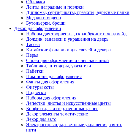
Обложки
Ленты наградные и повязки
Дипломы, сертификаты, грамоты, адресные папки
Медали и ордена
Бутоньерки, броши
Декор для оформлений
Наборы для творчества, скрапбукинг и хендмейд
Дождик, занавеси и украшения на дверь
Тассел
Китайские фонарики для свечей и декора
Перья
Спреи для оформления и снег насыпной
Таблички, штендеры, указатели
Пайетки
Пом-поны для оформления
Фанты для оформления
Фигуры соты
Подвески
Наборы для оформления
Лепестки, листья и искусственные цветы
Конфетти, глиттер, пенопласт, снег
Декор элементы тематические
Декор для авто
Электрогирлянды, световые украшения, свето-
нити