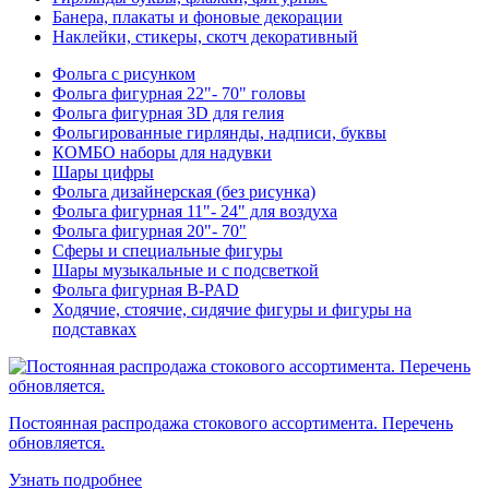
Банера, плакаты и фоновые декорации
Наклейки, стикеры, скотч декоративный
Фольга с рисунком
Фольга фигурная 22"- 70" головы
Фольга фигурная 3D для гелия
Фольгированные гирлянды, надписи, буквы
КОМБО наборы для надувки
Шары цифры
Фольга дизайнерская (без рисунка)
Фольга фигурная 11"- 24" для воздуха
Фольга фигурная 20"- 70"
Сферы и специальные фигуры
Шары музыкальные и с подсветкой
Фольга фигурная B-PAD
Ходячие, стоячие, сидячие фигуры и фигуры на
подставках
Постоянная распродажа стокового ассортимента. Перечень
обновляется.
Узнать подробнее