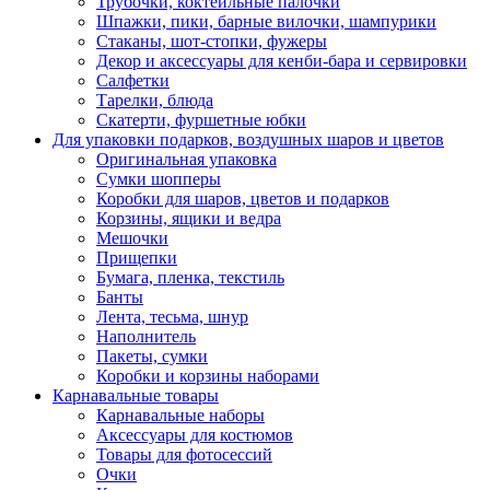
Трубочки, коктейльные палочки
Шпажки, пики, барные вилочки, шампурики
Стаканы, шот-стопки, фужеры
Декор и аксессуары для кенби-бара и сервировки
Салфетки
Тарелки, блюда
Скатерти, фуршетные юбки
Для упаковки подарков, воздушных шаров и цветов
Оригинальная упаковка
Сумки шопперы
Коробки для шаров, цветов и подарков
Корзины, ящики и ведра
Мешочки
Прищепки
Бумага, пленка, текстиль
Банты
Лента, тесьма, шнур
Наполнитель
Пакеты, сумки
Коробки и корзины наборами
Карнавальные товары
Карнавальные наборы
Аксессуары для костюмов
Товары для фотосессий
Очки