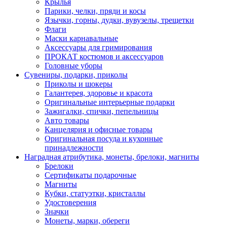
Крылья
Парики, челки, пряди и косы
Язычки, горны, дудки, вувузелы, трещетки
Флаги
Маски карнавальные
Аксессуары для гримирования
ПРОКАТ костюмов и аксессуаров
Головные уборы
Сувениры, подарки, приколы
Приколы и шокеры
Галантерея, здоровье и красота
Оригинальные интерьерные подарки
Зажигалки, спички, пепельницы
Авто товары
Канцелярия и офисные товары
Оригинальная посуда и кухонные
принадлежности
Наградная атрибутика, монеты, брелоки, магниты
Брелоки
Сертификаты подарочные
Магниты
Кубки, статуэтки, кристаллы
Удостоверения
Значки
Монеты, марки, обереги