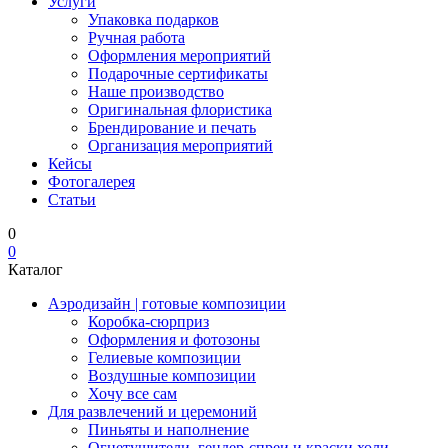
Услуги
Упаковка подарков
Ручная работа
Оформления мероприятий
Подарочные сертификаты
Наше производство
Оригинальная флористика
Брендирование и печать
Организация мероприятий
Кейсы
Фотогалерея
Статьи
0
0
Каталог
Аэродизайн | готовые композиции
Коробка-сюрприз
Оформления и фотозоны
Гелиевые композиции
Воздушные композиции
Хочу все сам
Для развлечений и церемоний
Пиньяты и наполнение
Огнетушители, гендер-спреи и краски холи