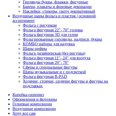
Гирлянды буквы, флажки, фигурные
Банера, плакаты и фоновые декорации
Наклейки, стикеры, скотч декоративный
Воздушные шары фольга и пластик | основной
ассортимент
Фольга с рисунком
Фольга фигурная 22"- 70" головы
Фольга фигурная 3D для гелия
Фольгированные гирлянды, надписи, буквы
КОМБО наборы для надувки
Шары цифры
Фольга дизайнерская (без рисунка)
Фольга фигурная 11"- 24" для воздуха
Фольга фигурная 20"- 70"
Сферы и специальные фигуры
Шары музыкальные и с подсветкой
Фольга фигурная B-PAD
Ходячие, стоячие, сидячие фигуры и фигуры на
подставках
Коробка-сюрприз
Оформления и фотозоны
Гелиевые композиции
Воздушные композиции
Хочу все сам