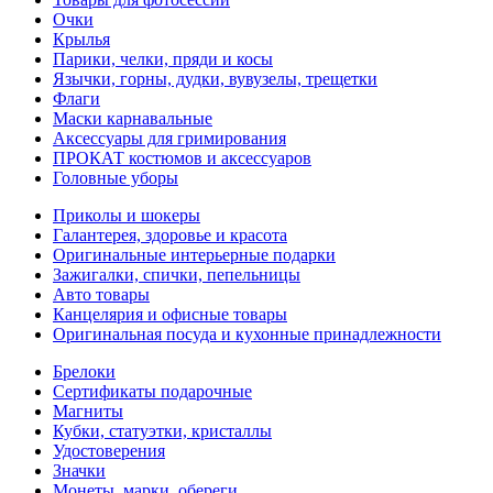
Очки
Крылья
Парики, челки, пряди и косы
Язычки, горны, дудки, вувузелы, трещетки
Флаги
Маски карнавальные
Аксессуары для гримирования
ПРОКАТ костюмов и аксессуаров
Головные уборы
Приколы и шокеры
Галантерея, здоровье и красота
Оригинальные интерьерные подарки
Зажигалки, спички, пепельницы
Авто товары
Канцелярия и офисные товары
Оригинальная посуда и кухонные принадлежности
Брелоки
Сертификаты подарочные
Магниты
Кубки, статуэтки, кристаллы
Удостоверения
Значки
Монеты, марки, обереги