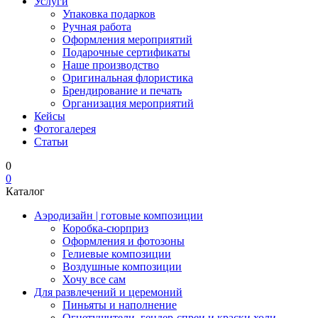
Услуги
Упаковка подарков
Ручная работа
Оформления мероприятий
Подарочные сертификаты
Наше производство
Оригинальная флористика
Брендирование и печать
Организация мероприятий
Кейсы
Фотогалерея
Статьи
0
0
Каталог
Аэродизайн | готовые композиции
Коробка-сюрприз
Оформления и фотозоны
Гелиевые композиции
Воздушные композиции
Хочу все сам
Для развлечений и церемоний
Пиньяты и наполнение
Огнетушители, гендер-спреи и краски холи