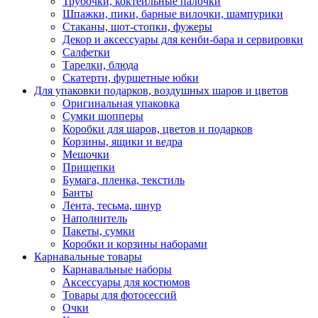
Трубочки, коктейльные палочки
Шпажки, пики, барные вилочки, шампурики
Стаканы, шот-стопки, фужеры
Декор и аксессуары для кенби-бара и сервировки
Салфетки
Тарелки, блюда
Скатерти, фуршетные юбки
Для упаковки подарков, воздушных шаров и цветов
Оригинальная упаковка
Сумки шопперы
Коробки для шаров, цветов и подарков
Корзины, ящики и ведра
Мешочки
Прищепки
Бумага, пленка, текстиль
Банты
Лента, тесьма, шнур
Наполнитель
Пакеты, сумки
Коробки и корзины наборами
Карнавальные товары
Карнавальные наборы
Аксессуары для костюмов
Товары для фотосессий
Очки