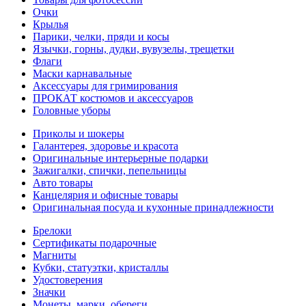
Очки
Крылья
Парики, челки, пряди и косы
Язычки, горны, дудки, вувузелы, трещетки
Флаги
Маски карнавальные
Аксессуары для гримирования
ПРОКАТ костюмов и аксессуаров
Головные уборы
Приколы и шокеры
Галантерея, здоровье и красота
Оригинальные интерьерные подарки
Зажигалки, спички, пепельницы
Авто товары
Канцелярия и офисные товары
Оригинальная посуда и кухонные принадлежности
Брелоки
Сертификаты подарочные
Магниты
Кубки, статуэтки, кристаллы
Удостоверения
Значки
Монеты, марки, обереги