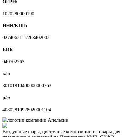
ОГРН:
1020280000190
ИНН/КПП:
0274062111/263402002
БИК
040702763
к/с:
30101810400000000763
р/с:
40802810928020001104
Воздушные шары, цветочные композиции и товары для