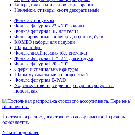
Банера, плакаты и фоновые декорации
Наклейки, стикеры, скотч декоративный
Фольга с рисунком
Фольга фигурная 22"- 70" головы
Фольга фигурная 3D для гелия
Фольгированные гирлянды, надписи, буквы
КОМБО наборы для надувки
Шары цифры
Фольга дизайнерская (без рисунка)
Фольга фигурная 11"- 24" для воздуха
Фольга фигурная 20"- 70"
Сферы и специальные фигуры
Шары музыкальные и с подсветкой
Фольга фигурная B-PAD
Ходячие, стоячие, сидячие фигуры и фигуры на
подставках
Постоянная распродажа стокового ассортимента. Перечень
обновляется.
Узнать подробнее