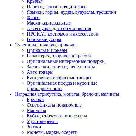
Крылья
Парики, челки, пряди и косы
Язычки, горны, дудки, вувузелы, трещетки
Флаги
Маски карнавальные
Аксессуары для гримирования
ПРОКАТ костюмов и аксессуаров
Головные уборы
Сувениры, подарки, приколы
Приколы и шокеры
Галантерея, здоровье и красота
Оригинальные интерьерные подарки
Зажигалки, спички, пепельницы
Авто товары
Канцелярия и офисные товары
Оригинальная посуда и кухонные
принадлежности
Наградная атрибутика, монеты, брелоки, магниты
Брелоки
Сертификаты подарочные
Магниты
Кубки, статуэтки, кристаллы
Удостоверения
Значки
Монеты, марки, обереги