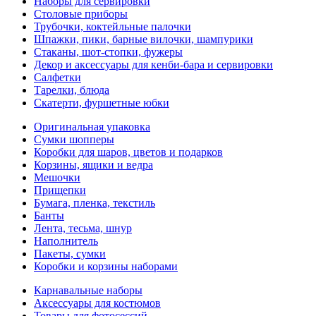
Наборы для сервировки
Столовые приборы
Трубочки, коктейльные палочки
Шпажки, пики, барные вилочки, шампурики
Стаканы, шот-стопки, фужеры
Декор и аксессуары для кенби-бара и сервировки
Салфетки
Тарелки, блюда
Скатерти, фуршетные юбки
Оригинальная упаковка
Сумки шопперы
Коробки для шаров, цветов и подарков
Корзины, ящики и ведра
Мешочки
Прищепки
Бумага, пленка, текстиль
Банты
Лента, тесьма, шнур
Наполнитель
Пакеты, сумки
Коробки и корзины наборами
Карнавальные наборы
Аксессуары для костюмов
Товары для фотосессий