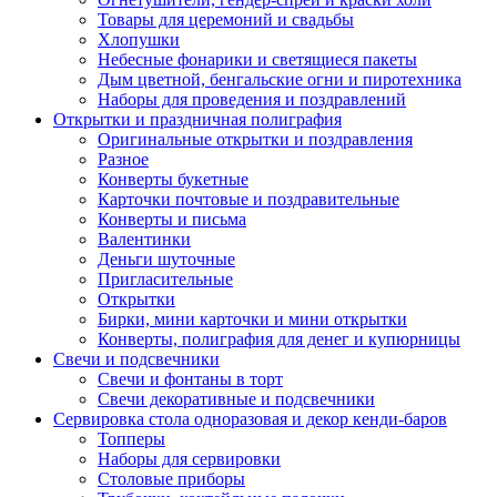
Товары для церемоний и свадьбы
Хлопушки
Небесные фонарики и светящиеся пакеты
Дым цветной, бенгальские огни и пиротехника
Наборы для проведения и поздравлений
Открытки и праздничная полиграфия
Оригинальные открытки и поздравления
Разное
Конверты букетные
Карточки почтовые и поздравительные
Конверты и письма
Валентинки
Деньги шуточные
Пригласительные
Открытки
Бирки, мини карточки и мини открытки
Конверты, полиграфия для денег и купюрницы
Свечи и подсвечники
Свечи и фонтаны в торт
Свечи декоративные и подсвечники
Сервировка стола одноразовая и декор кенди-баров
Топперы
Наборы для сервировки
Столовые приборы