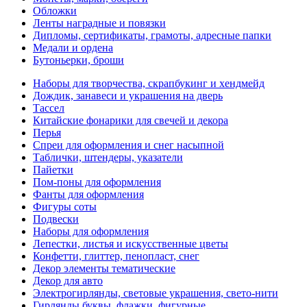
Обложки
Ленты наградные и повязки
Дипломы, сертификаты, грамоты, адресные папки
Медали и ордена
Бутоньерки, броши
Наборы для творчества, скрапбукинг и хендмейд
Дождик, занавеси и украшения на дверь
Тассел
Китайские фонарики для свечей и декора
Перья
Спреи для оформления и снег насыпной
Таблички, штендеры, указатели
Пайетки
Пом-поны для оформления
Фанты для оформления
Фигуры соты
Подвески
Наборы для оформления
Лепестки, листья и искусственные цветы
Конфетти, глиттер, пенопласт, снег
Декор элементы тематические
Декор для авто
Электрогирлянды, световые украшения, свето-нити
Гирлянды буквы, флажки, фигурные