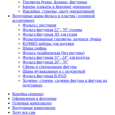
Гирлянды буквы, флажки, фигурные
Банера, плакаты и фоновые декорации
Наклейки, стикеры, скотч декоративный
Воздушные шары фольга и пластик | основной
ассортимент
Фольга с рисунком
Фольга фигурная 22"- 70" головы
Фольга фигурная 3D для гелия
Фольгированные гирлянды, надписи, буквы
КОМБО наборы для надувки
Шары цифры
Фольга дизайнерская (без рисунка)
Фольга фигурная 11"- 24" для воздуха
Фольга фигурная 20"- 70"
Сферы и специальные фигуры
Шары музыкальные и с подсветкой
Фольга фигурная B-PAD
Ходячие, стоячие, сидячие фигуры и фигуры на
подставках
Коробка-сюрприз
Оформления и фотозоны
Гелиевые композиции
Воздушные композиции
Хочу все сам