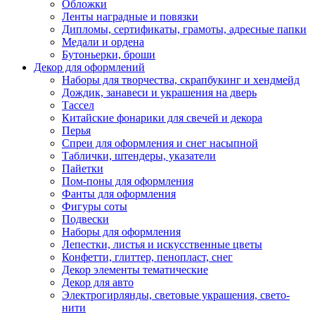
Обложки
Ленты наградные и повязки
Дипломы, сертификаты, грамоты, адресные папки
Медали и ордена
Бутоньерки, броши
Декор для оформлений
Наборы для творчества, скрапбукинг и хендмейд
Дождик, занавеси и украшения на дверь
Тассел
Китайские фонарики для свечей и декора
Перья
Спреи для оформления и снег насыпной
Таблички, штендеры, указатели
Пайетки
Пом-поны для оформления
Фанты для оформления
Фигуры соты
Подвески
Наборы для оформления
Лепестки, листья и искусственные цветы
Конфетти, глиттер, пенопласт, снег
Декор элементы тематические
Декор для авто
Электрогирлянды, световые украшения, свето-
нити