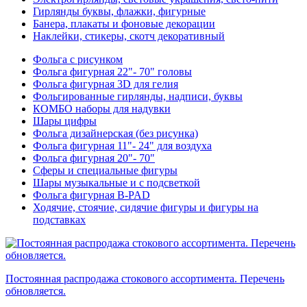
Гирлянды буквы, флажки, фигурные
Банера, плакаты и фоновые декорации
Наклейки, стикеры, скотч декоративный
Фольга с рисунком
Фольга фигурная 22"- 70" головы
Фольга фигурная 3D для гелия
Фольгированные гирлянды, надписи, буквы
КОМБО наборы для надувки
Шары цифры
Фольга дизайнерская (без рисунка)
Фольга фигурная 11"- 24" для воздуха
Фольга фигурная 20"- 70"
Сферы и специальные фигуры
Шары музыкальные и с подсветкой
Фольга фигурная B-PAD
Ходячие, стоячие, сидячие фигуры и фигуры на
подставках
Постоянная распродажа стокового ассортимента. Перечень
обновляется.