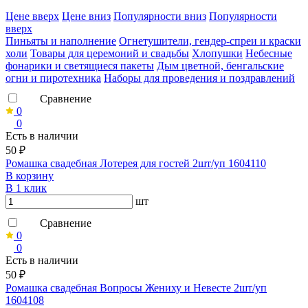
Ценe вверх
Ценe вниз
Популярности вниз
Популярности
вверх
Пиньяты и наполнение
Огнетушители, гендер-спреи и краски
холи
Товары для церемоний и свадьбы
Хлопушки
Небесные
фонарики и светящиеся пакеты
Дым цветной, бенгальские
огни и пиротехника
Наборы для проведения и поздравлений
Сравнение
0
0
Есть в наличии
50 ₽
Ромашка свадебная Лотерея для гостей 2шт/уп 1604110
В корзину
В 1 клик
шт
Сравнение
0
0
Есть в наличии
50 ₽
Ромашка свадебная Вопросы Жениху и Невесте 2шт/уп
1604108