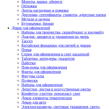
Монеты, марки, обереги
Обложки
Ленты наградные и повязки
Дипломы, сертификаты, грамоты, адресные папки
Медали и ордена
Бутоньерки, броши
Декор для оформлений
Наборы для творчества, скрапбукинг и хендмейд
Дождик, занавеси и украшения на дверь
Тассел
Китайские фонарики для свечей и декора
Перья
Спреи для оформления и снег насыпной
Таблички, штендеры, указатели
Пайетки
Пом-поны для оформления
Фанты для оформления
Фигуры соты
Подвески
Наборы для оформления
Лепестки, листья и искусственные цветы
Конфетти, глиттер, пенопласт, снег
Декор элементы тематические
Декор для авто
Электрогирлянды, световые украшения, свето-