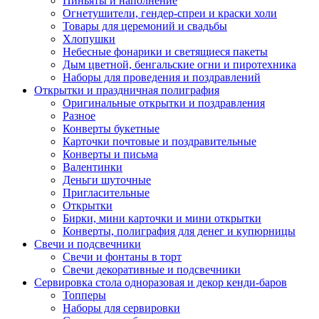
Пиньяты и наполнение
Огнетушители, гендер-спреи и краски холи
Товары для церемоний и свадьбы
Хлопушки
Небесные фонарики и светящиеся пакеты
Дым цветной, бенгальские огни и пиротехника
Наборы для проведения и поздравлений
Открытки и праздничная полиграфия
Оригинальные открытки и поздравления
Разное
Конверты букетные
Карточки почтовые и поздравительные
Конверты и письма
Валентинки
Деньги шуточные
Пригласительные
Открытки
Бирки, мини карточки и мини открытки
Конверты, полиграфия для денег и купюрницы
Свечи и подсвечники
Свечи и фонтаны в торт
Свечи декоративные и подсвечники
Сервировка стола одноразовая и декор кенди-баров
Топперы
Наборы для сервировки