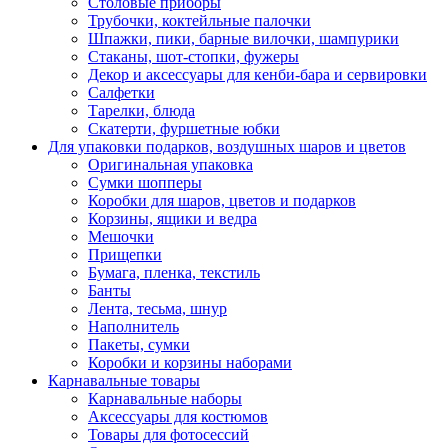
Столовые приборы
Трубочки, коктейльные палочки
Шпажки, пики, барные вилочки, шампурики
Стаканы, шот-стопки, фужеры
Декор и аксессуары для кенби-бара и сервировки
Салфетки
Тарелки, блюда
Скатерти, фуршетные юбки
Для упаковки подарков, воздушных шаров и цветов
Оригинальная упаковка
Сумки шопперы
Коробки для шаров, цветов и подарков
Корзины, ящики и ведра
Мешочки
Прищепки
Бумага, пленка, текстиль
Банты
Лента, тесьма, шнур
Наполнитель
Пакеты, сумки
Коробки и корзины наборами
Карнавальные товары
Карнавальные наборы
Аксессуары для костюмов
Товары для фотосессий