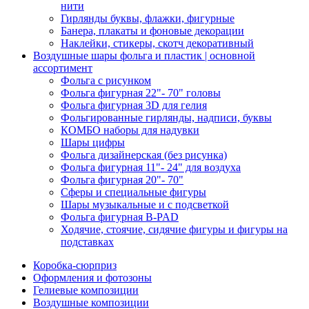
нити
Гирлянды буквы, флажки, фигурные
Банера, плакаты и фоновые декорации
Наклейки, стикеры, скотч декоративный
Воздушные шары фольга и пластик | основной
ассортимент
Фольга с рисунком
Фольга фигурная 22"- 70" головы
Фольга фигурная 3D для гелия
Фольгированные гирлянды, надписи, буквы
КОМБО наборы для надувки
Шары цифры
Фольга дизайнерская (без рисунка)
Фольга фигурная 11"- 24" для воздуха
Фольга фигурная 20"- 70"
Сферы и специальные фигуры
Шары музыкальные и с подсветкой
Фольга фигурная B-PAD
Ходячие, стоячие, сидячие фигуры и фигуры на
подставках
Коробка-сюрприз
Оформления и фотозоны
Гелиевые композиции
Воздушные композиции