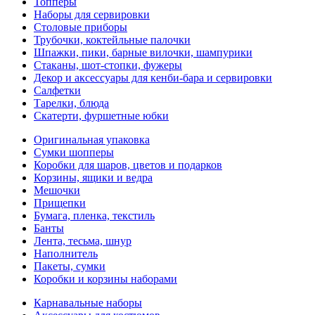
Топперы
Наборы для сервировки
Столовые приборы
Трубочки, коктейльные палочки
Шпажки, пики, барные вилочки, шампурики
Стаканы, шот-стопки, фужеры
Декор и аксессуары для кенби-бара и сервировки
Салфетки
Тарелки, блюда
Скатерти, фуршетные юбки
Оригинальная упаковка
Сумки шопперы
Коробки для шаров, цветов и подарков
Корзины, ящики и ведра
Мешочки
Прищепки
Бумага, пленка, текстиль
Банты
Лента, тесьма, шнур
Наполнитель
Пакеты, сумки
Коробки и корзины наборами
Карнавальные наборы