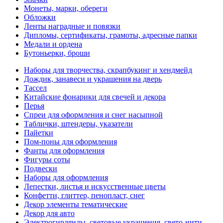
Монеты, марки, обереги
Обложки
Ленты наградные и повязки
Дипломы, сертификаты, грамоты, адресные папки
Медали и ордена
Бутоньерки, броши
Наборы для творчества, скрапбукинг и хендмейд
Дождик, занавеси и украшения на дверь
Тассел
Китайские фонарики для свечей и декора
Перья
Спреи для оформления и снег насыпной
Таблички, штендеры, указатели
Пайетки
Пом-поны для оформления
Фанты для оформления
Фигуры соты
Подвески
Наборы для оформления
Лепестки, листья и искусственные цветы
Конфетти, глиттер, пенопласт, снег
Декор элементы тематические
Декор для авто
Электрогирлянды, световые украшения, свето-нити