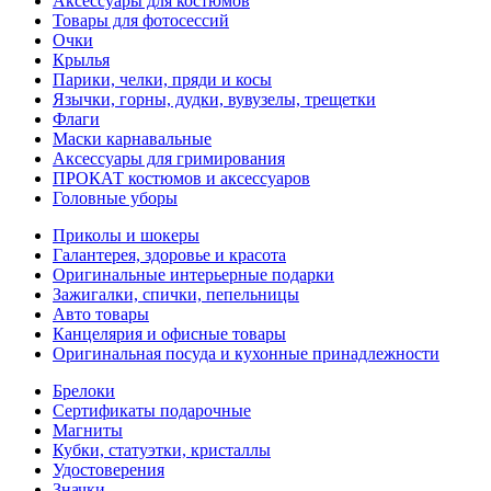
Аксессуары для костюмов
Товары для фотосессий
Очки
Крылья
Парики, челки, пряди и косы
Язычки, горны, дудки, вувузелы, трещетки
Флаги
Маски карнавальные
Аксессуары для гримирования
ПРОКАТ костюмов и аксессуаров
Головные уборы
Приколы и шокеры
Галантерея, здоровье и красота
Оригинальные интерьерные подарки
Зажигалки, спички, пепельницы
Авто товары
Канцелярия и офисные товары
Оригинальная посуда и кухонные принадлежности
Брелоки
Сертификаты подарочные
Магниты
Кубки, статуэтки, кристаллы
Удостоверения
Значки