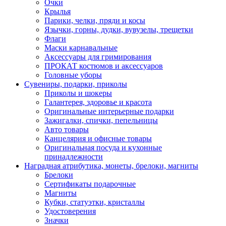
Очки
Крылья
Парики, челки, пряди и косы
Язычки, горны, дудки, вувузелы, трещетки
Флаги
Маски карнавальные
Аксессуары для гримирования
ПРОКАТ костюмов и аксессуаров
Головные уборы
Сувениры, подарки, приколы
Приколы и шокеры
Галантерея, здоровье и красота
Оригинальные интерьерные подарки
Зажигалки, спички, пепельницы
Авто товары
Канцелярия и офисные товары
Оригинальная посуда и кухонные
принадлежности
Наградная атрибутика, монеты, брелоки, магниты
Брелоки
Сертификаты подарочные
Магниты
Кубки, статуэтки, кристаллы
Удостоверения
Значки