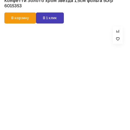
Конфетти Золото хром звезда 1,5см фольга 50гр
6015353
В корзину
В 1 клик