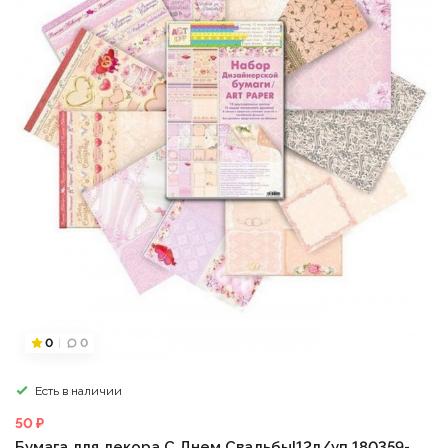
0
0
Есть в наличии
50 ₽
Бумага для декора С Днем Свадьбы!12л/уп 180359-