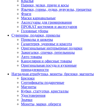
Крылья
Парики, челки, пряди и косы
Язычки, горны, дудки, вувузелы, трещетки
Флаги
Маски карнавальные
Аксессуары для гримирования
ПРОКАТ костюмов и аксессуаров
Головные уборы
Сувениры, подарки, приколы
Приколы и шокеры
Галантерея, здоровье и красота
Оригинальные интерьерные подарки
Зажигалки, спички, пепельницы
Авто товары
Канцелярия и офисные товары
Оригинальная посуда и кухонные
принадлежности
Наградная атрибутика, монеты, брелоки, магниты
Брелоки
Сертификаты подарочные
Магниты
Кубки, статуэтки, кристаллы
Удостоверения
Значки
Монеты, марки, обереги