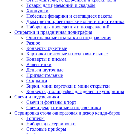
Товары для церемоний и свадьбы
Хлопушки
Небесные фонарики и светящиеся пакеты
Дым цветной, бенгальские огни и пиротехника
Наборы для проведения и поздравлений
Открытки и праздничная полиграфия
Оригинальные открытки и поздравления
Разное
Конверты букетные
Карточки почтовые и поздравительные
Конверты и письма
Валентинки
Деньги шуточные
Пригласительные
Открытки
Бирки, мини карточки и мини открытки
Конверты, полиграфия для денег и купюрницы
Свечи и подсвечники
Свечи и фонтаны в торт
Свечи декоративные и подсвечники
Сервировка стола одноразовая и декор кенди-баров
Топперы
Наборы для сервировки
Столовые приборы