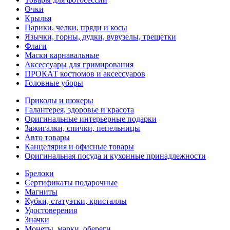
Очки
Крылья
Парики, челки, пряди и косы
Язычки, горны, дудки, вувузелы, трещетки
Флаги
Маски карнавальные
Аксессуары для гримирования
ПРОКАТ костюмов и аксессуаров
Головные уборы
Приколы и шокеры
Галантерея, здоровье и красота
Оригинальные интерьерные подарки
Зажигалки, спички, пепельницы
Авто товары
Канцелярия и офисные товары
Оригинальная посуда и кухонные принадлежности
Брелоки
Сертификаты подарочные
Магниты
Кубки, статуэтки, кристаллы
Удостоверения
Значки
Монеты, марки, обереги