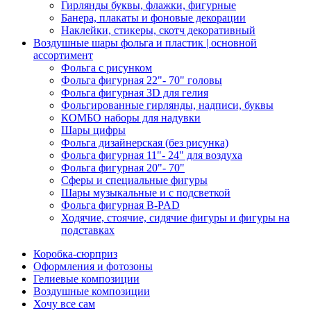
Гирлянды буквы, флажки, фигурные
Банера, плакаты и фоновые декорации
Наклейки, стикеры, скотч декоративный
Воздушные шары фольга и пластик | основной
ассортимент
Фольга с рисунком
Фольга фигурная 22"- 70" головы
Фольга фигурная 3D для гелия
Фольгированные гирлянды, надписи, буквы
КОМБО наборы для надувки
Шары цифры
Фольга дизайнерская (без рисунка)
Фольга фигурная 11"- 24" для воздуха
Фольга фигурная 20"- 70"
Сферы и специальные фигуры
Шары музыкальные и с подсветкой
Фольга фигурная B-PAD
Ходячие, стоячие, сидячие фигуры и фигуры на
подставках
Коробка-сюрприз
Оформления и фотозоны
Гелиевые композиции
Воздушные композиции
Хочу все сам