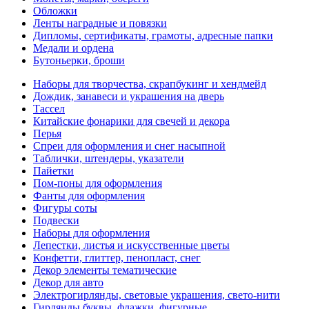
Обложки
Ленты наградные и повязки
Дипломы, сертификаты, грамоты, адресные папки
Медали и ордена
Бутоньерки, броши
Наборы для творчества, скрапбукинг и хендмейд
Дождик, занавеси и украшения на дверь
Тассел
Китайские фонарики для свечей и декора
Перья
Спреи для оформления и снег насыпной
Таблички, штендеры, указатели
Пайетки
Пом-поны для оформления
Фанты для оформления
Фигуры соты
Подвески
Наборы для оформления
Лепестки, листья и искусственные цветы
Конфетти, глиттер, пенопласт, снег
Декор элементы тематические
Декор для авто
Электрогирлянды, световые украшения, свето-нити
Гирлянды буквы, флажки, фигурные