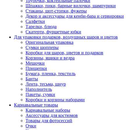
Трубочки, коктейльные палочки
Шпажки, пики, барные вилочки, шампурики
Стаканы, шот-стопки, фужеры
Декор и аксессуары для кенби-бара и сервировки
Салфетки
Тарелки, блюда
Скатерти, фуршетные юбки
Для упаковки подарков, воздушных шаров и цветов
Оригинальная упаковка
Сумки шопперы
Коробки для шаров, цветов и подарков
Корзины, ящики и ведра
Мешочки
Прищепки
Бумага, пленка, текстиль
Банты
Лента, тесьма, шнур
Наполнитель
Пакеты, сумки
Коробки и корзины наборами
Карнавальные товары
Карнавальные наборы
Аксессуары для костюмов
Товары для фотосессий
Очки