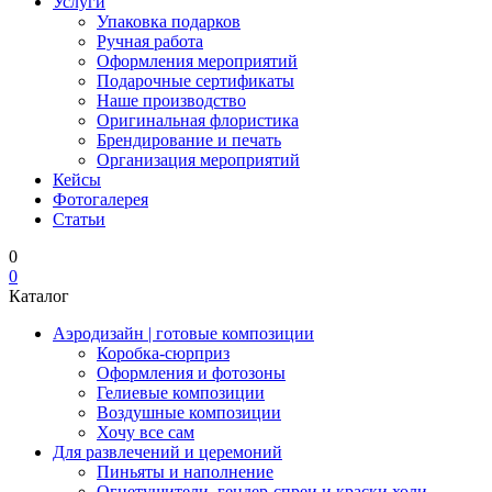
Услуги
Упаковка подарков
Ручная работа
Оформления мероприятий
Подарочные сертификаты
Наше производство
Оригинальная флористика
Брендирование и печать
Организация мероприятий
Кейсы
Фотогалерея
Статьи
0
0
Каталог
Аэродизайн | готовые композиции
Коробка-сюрприз
Оформления и фотозоны
Гелиевые композиции
Воздушные композиции
Хочу все сам
Для развлечений и церемоний
Пиньяты и наполнение
Огнетушители, гендер-спреи и краски холи