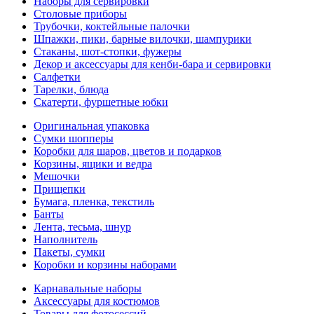
Наборы для сервировки
Столовые приборы
Трубочки, коктейльные палочки
Шпажки, пики, барные вилочки, шампурики
Стаканы, шот-стопки, фужеры
Декор и аксессуары для кенби-бара и сервировки
Салфетки
Тарелки, блюда
Скатерти, фуршетные юбки
Оригинальная упаковка
Сумки шопперы
Коробки для шаров, цветов и подарков
Корзины, ящики и ведра
Мешочки
Прищепки
Бумага, пленка, текстиль
Банты
Лента, тесьма, шнур
Наполнитель
Пакеты, сумки
Коробки и корзины наборами
Карнавальные наборы
Аксессуары для костюмов
Товары для фотосессий