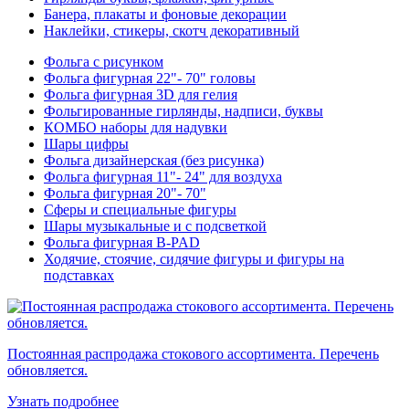
Банера, плакаты и фоновые декорации
Наклейки, стикеры, скотч декоративный
Фольга с рисунком
Фольга фигурная 22"- 70" головы
Фольга фигурная 3D для гелия
Фольгированные гирлянды, надписи, буквы
КОМБО наборы для надувки
Шары цифры
Фольга дизайнерская (без рисунка)
Фольга фигурная 11"- 24" для воздуха
Фольга фигурная 20"- 70"
Сферы и специальные фигуры
Шары музыкальные и с подсветкой
Фольга фигурная B-PAD
Ходячие, стоячие, сидячие фигуры и фигуры на
подставках
Постоянная распродажа стокового ассортимента. Перечень
обновляется.
Узнать подробнее