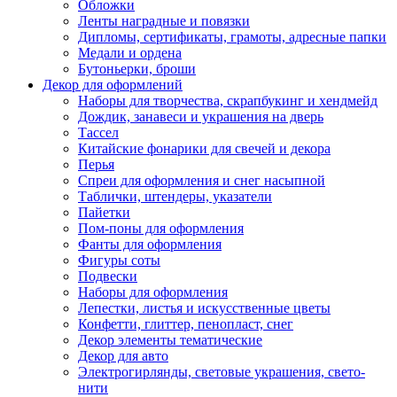
Обложки
Ленты наградные и повязки
Дипломы, сертификаты, грамоты, адресные папки
Медали и ордена
Бутоньерки, броши
Декор для оформлений
Наборы для творчества, скрапбукинг и хендмейд
Дождик, занавеси и украшения на дверь
Тассел
Китайские фонарики для свечей и декора
Перья
Спреи для оформления и снег насыпной
Таблички, штендеры, указатели
Пайетки
Пом-поны для оформления
Фанты для оформления
Фигуры соты
Подвески
Наборы для оформления
Лепестки, листья и искусственные цветы
Конфетти, глиттер, пенопласт, снег
Декор элементы тематические
Декор для авто
Электрогирлянды, световые украшения, свето-
нити