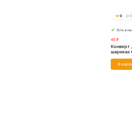
0
Есть в н
45 ₽
Конверт 
шариках 
В корзи