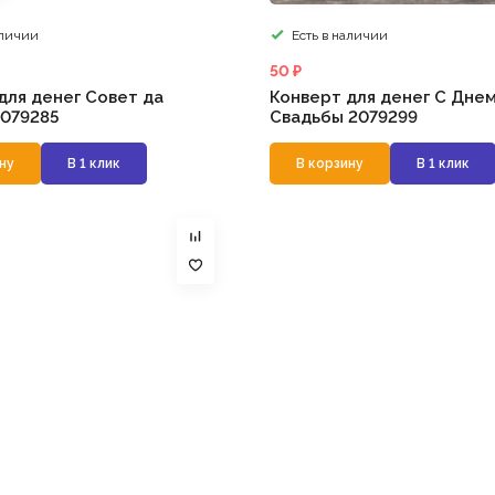
аличии
Есть в наличии
50 ₽
для денег Совет да
Конверт для денег С Дне
079285
Свадьбы 2079299
ну
В 1 клик
В корзину
В 1 клик