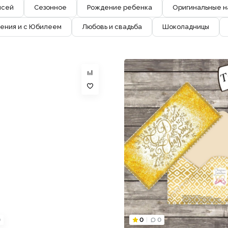
исей
Сезонное
Рождение ребенка
Оригинальные н
ения и с Юбилеем
Любовь и свадьба
Шоколадницы
0
0
0