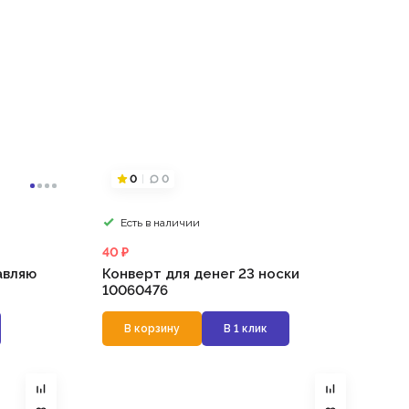
0
0
Есть в наличии
40 ₽
авляю
Конверт для денег 23 носки
10060476
В корзину
В 1 клик