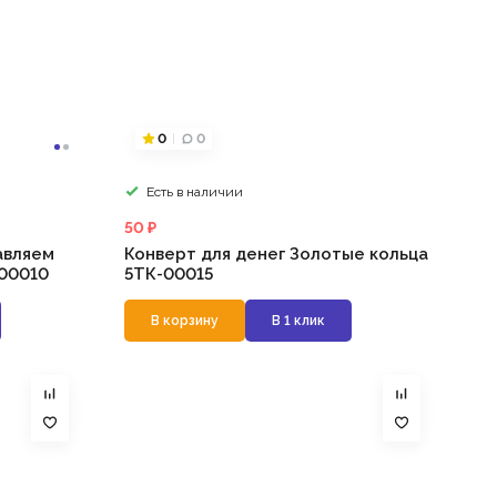
0
0
Есть в наличии
50 ₽
авляем
Конверт для денег Золотые кольца
-00010
5ТК-00015
В корзину
В 1 клик