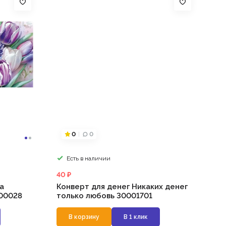
0
0
Есть в наличии
40 ₽
а
Конверт для денег Никаких денег
00028
только любовь 30001701
В корзину
В 1 клик