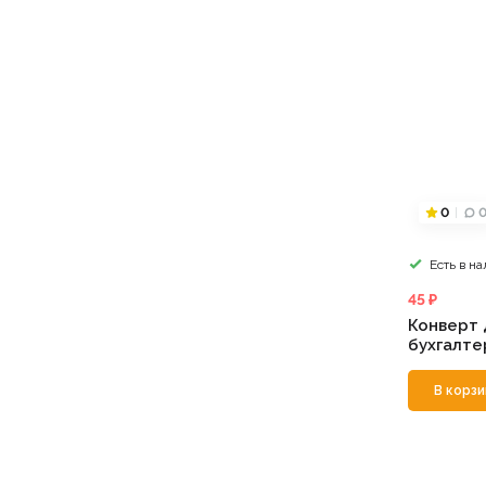
0
Есть в н
45 ₽
Конверт 
бухгалте
В корзи