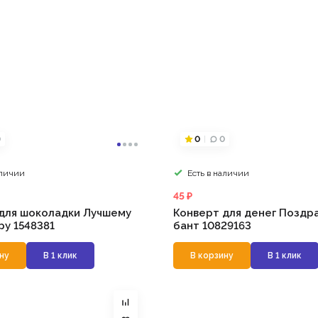
0
0
0
аличии
Есть в наличии
45 ₽
для шоколадки Лучшему
Конверт для денег Поздр
ру 1548381
бант 10829163
ну
В 1 клик
В корзину
В 1 клик