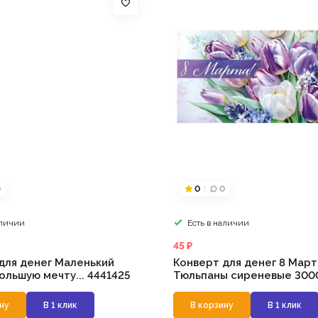
0
0
0
аличии
Есть в наличии
45 ₽
для денег Маленький
Конверт для денег 8 Март
ольшую мечту... 4441425
Тюльпаны сиреневые 300
ну
В 1 клик
В корзину
В 1 клик