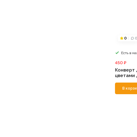
0
Есть в н
450 ₽
Конверт 
цветами 
В корзи