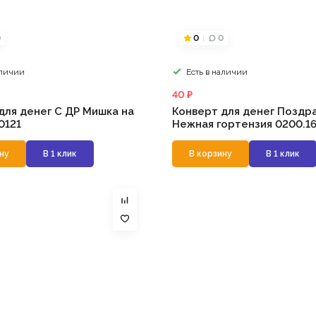
0
0
0
аличии
Есть в наличии
40 ₽
для денег С ДР Мишка на
Конверт для денег Поздр
0121
Нежная гортензия 0200.16
ну
В 1 клик
В корзину
В 1 клик