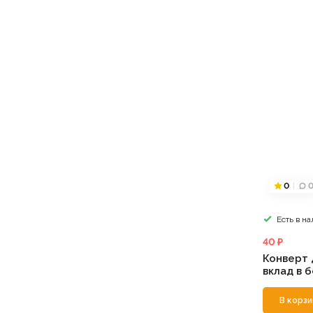
0
Есть в н
40 ₽
Конверт 
вклад в б
В корзи