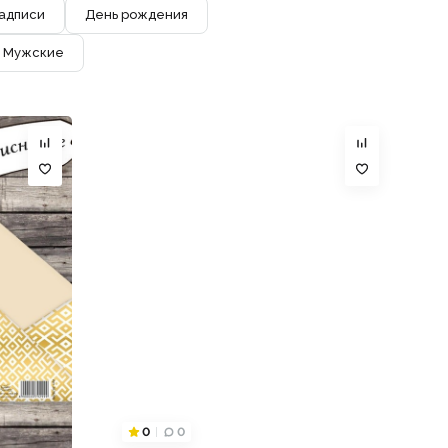
адписи
День рождения
Мужские
0
0