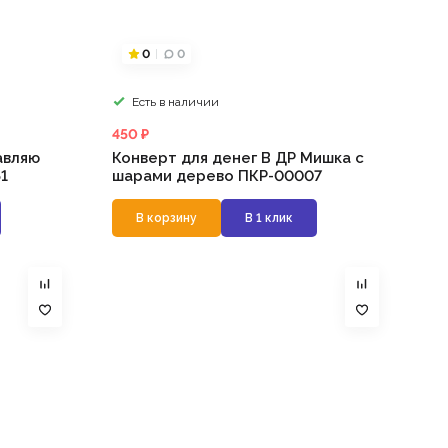
0
0
Есть в наличии
450 ₽
авляю
Конверт для денег В ДР Мишка с
1
шарами дерево ПКР-00007
В корзину
В 1 клик