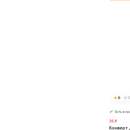
0
Есть в н
35 ₽
Конверт 