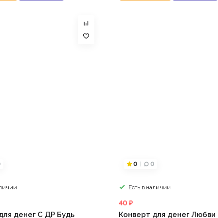
0
0
0
аличии
Есть в наличии
40 ₽
для денег С ДР Будь
Конверт для денег Любви 