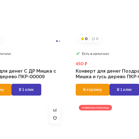
0
0
0
аличии
Есть в наличии
450 ₽
для денег С ДР Мишка с
Конверт для денег Поздр
дерево ПКР-00009
Мишка и гусь дерево ПКР
ну
В 1 клик
В корзину
В 1 клик
НОВИНКА РОЗНИЦА