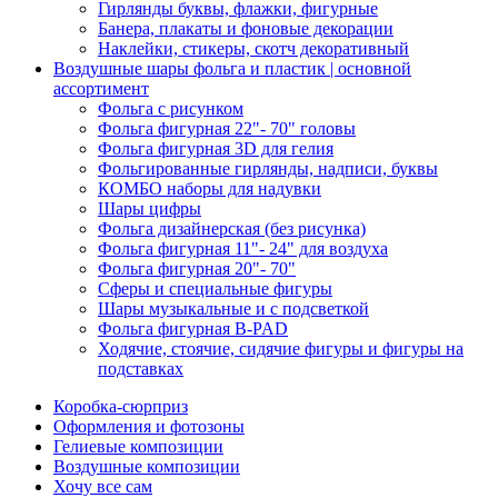
Гирлянды буквы, флажки, фигурные
Банера, плакаты и фоновые декорации
Наклейки, стикеры, скотч декоративный
Воздушные шары фольга и пластик | основной
ассортимент
Фольга с рисунком
Фольга фигурная 22"- 70" головы
Фольга фигурная 3D для гелия
Фольгированные гирлянды, надписи, буквы
КОМБО наборы для надувки
Шары цифры
Фольга дизайнерская (без рисунка)
Фольга фигурная 11"- 24" для воздуха
Фольга фигурная 20"- 70"
Сферы и специальные фигуры
Шары музыкальные и с подсветкой
Фольга фигурная B-PAD
Ходячие, стоячие, сидячие фигуры и фигуры на
подставках
Коробка-сюрприз
Оформления и фотозоны
Гелиевые композиции
Воздушные композиции
Хочу все сам