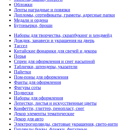
Обложки
Ленты наградные и повязки
Дипломы, сертификаты, грамоты, адресные папки
Медали и ордена
Бутоньерки, броши
Наборы для творчества, скрапбукинг и хендмейд
Дождик, занавеси и украшения на дверь
Тассел
Китайские фонарики для свечей и декора
Перья
Спреи для оформления и снег насыпной
Таблички, штендеры, указатели
Пайетки
Пом-поны для оформления
Фанты для оформления
Фигуры соты
Подвески
Наборы для оформления
Лепестки, листья и искусственные цветы
Конфетти, глиттер, пенопласт, снег
Декор элементы тематические
Декор для авто
Электрогирлянды, световые украшения, свето-нити
Гирлянды буквы, флажки, фигурные