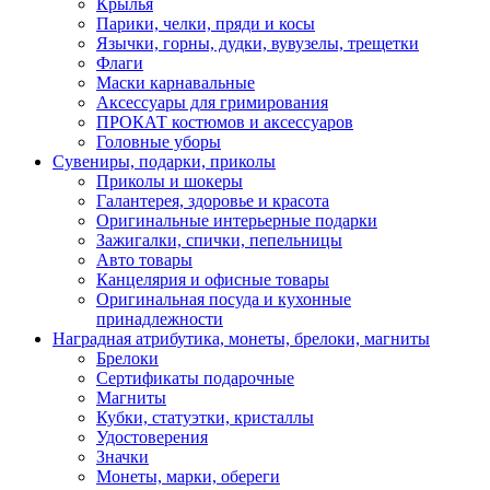
Крылья
Парики, челки, пряди и косы
Язычки, горны, дудки, вувузелы, трещетки
Флаги
Маски карнавальные
Аксессуары для гримирования
ПРОКАТ костюмов и аксессуаров
Головные уборы
Сувениры, подарки, приколы
Приколы и шокеры
Галантерея, здоровье и красота
Оригинальные интерьерные подарки
Зажигалки, спички, пепельницы
Авто товары
Канцелярия и офисные товары
Оригинальная посуда и кухонные
принадлежности
Наградная атрибутика, монеты, брелоки, магниты
Брелоки
Сертификаты подарочные
Магниты
Кубки, статуэтки, кристаллы
Удостоверения
Значки
Монеты, марки, обереги