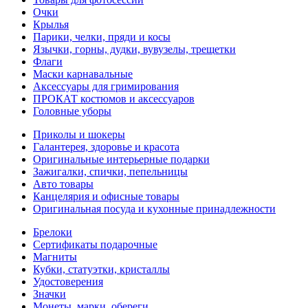
Очки
Крылья
Парики, челки, пряди и косы
Язычки, горны, дудки, вувузелы, трещетки
Флаги
Маски карнавальные
Аксессуары для гримирования
ПРОКАТ костюмов и аксессуаров
Головные уборы
Приколы и шокеры
Галантерея, здоровье и красота
Оригинальные интерьерные подарки
Зажигалки, спички, пепельницы
Авто товары
Канцелярия и офисные товары
Оригинальная посуда и кухонные принадлежности
Брелоки
Сертификаты подарочные
Магниты
Кубки, статуэтки, кристаллы
Удостоверения
Значки
Монеты, марки, обереги