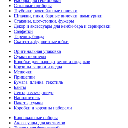
Наборы для сервировки
Столовые приборы
Трубочки, коктейльные палочки
Шпажки, пики, барные вилочки, шампурики
Стаканы, шот-стопки, фужеры
Декор и аксессуары для кенби-бара и сервировки
Салфетки
Тарелки, блюда
Скатерти, фуршетные юбки
Оригинальная упаковка
Сумки шопперы
Коробки для шаров, цветов и подарков
Корзины, ящики и ведра
Мешочки
Прищепки
Бумага, пленка, текстиль
Банты
Лента, тесьма, шнур
Наполнитель
Пакеты, сумки
Коробки и корзины наборами
Карнавальные наборы
Аксессуары для костюмов
Товары для фотосессий