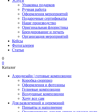
Услуги
Упаковка подарков
Ручная работа
Оформления мероприятий
Подарочные сертификаты
Наше производство
Оригинальная флористика
Брендирование и печать
Организация мероприятий
Кейсы
Фотогалерея
Статьи
0
0
Каталог
Аэродизайн | готовые композиции
Коробка-сюрприз
Оформления и фотозоны
Гелиевые композиции
Воздушные композиции
Хочу все сам
Для развлечений и церемоний
Пиньяты и наполнение
Огнетушители, гендер-спреи и краски холи