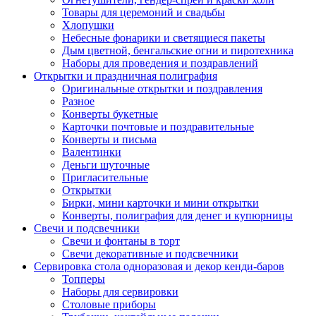
Товары для церемоний и свадьбы
Хлопушки
Небесные фонарики и светящиеся пакеты
Дым цветной, бенгальские огни и пиротехника
Наборы для проведения и поздравлений
Открытки и праздничная полиграфия
Оригинальные открытки и поздравления
Разное
Конверты букетные
Карточки почтовые и поздравительные
Конверты и письма
Валентинки
Деньги шуточные
Пригласительные
Открытки
Бирки, мини карточки и мини открытки
Конверты, полиграфия для денег и купюрницы
Свечи и подсвечники
Свечи и фонтаны в торт
Свечи декоративные и подсвечники
Сервировка стола одноразовая и декор кенди-баров
Топперы
Наборы для сервировки
Столовые приборы