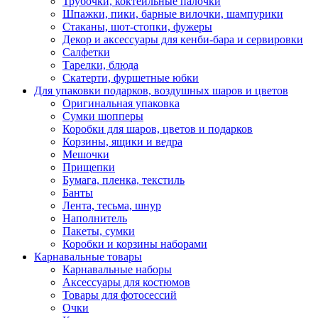
Трубочки, коктейльные палочки
Шпажки, пики, барные вилочки, шампурики
Стаканы, шот-стопки, фужеры
Декор и аксессуары для кенби-бара и сервировки
Салфетки
Тарелки, блюда
Скатерти, фуршетные юбки
Для упаковки подарков, воздушных шаров и цветов
Оригинальная упаковка
Сумки шопперы
Коробки для шаров, цветов и подарков
Корзины, ящики и ведра
Мешочки
Прищепки
Бумага, пленка, текстиль
Банты
Лента, тесьма, шнур
Наполнитель
Пакеты, сумки
Коробки и корзины наборами
Карнавальные товары
Карнавальные наборы
Аксессуары для костюмов
Товары для фотосессий
Очки