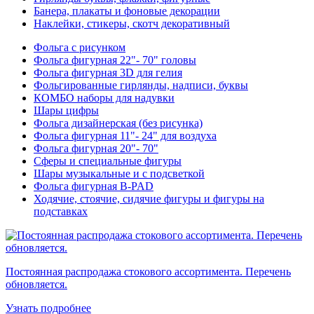
Банера, плакаты и фоновые декорации
Наклейки, стикеры, скотч декоративный
Фольга с рисунком
Фольга фигурная 22"- 70" головы
Фольга фигурная 3D для гелия
Фольгированные гирлянды, надписи, буквы
КОМБО наборы для надувки
Шары цифры
Фольга дизайнерская (без рисунка)
Фольга фигурная 11"- 24" для воздуха
Фольга фигурная 20"- 70"
Сферы и специальные фигуры
Шары музыкальные и с подсветкой
Фольга фигурная B-PAD
Ходячие, стоячие, сидячие фигуры и фигуры на
подставках
Постоянная распродажа стокового ассортимента. Перечень
обновляется.
Узнать подробнее