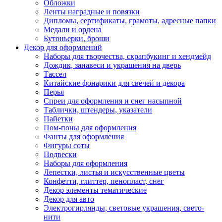
Обложки
Ленты наградные и повязки
Дипломы, сертификаты, грамоты, адресные папки
Медали и ордена
Бутоньерки, броши
Декор для оформлений
Наборы для творчества, скрапбукинг и хендмейд
Дождик, занавеси и украшения на дверь
Тассел
Китайские фонарики для свечей и декора
Перья
Спреи для оформления и снег насыпной
Таблички, штендеры, указатели
Пайетки
Пом-поны для оформления
Фанты для оформления
Фигуры соты
Подвески
Наборы для оформления
Лепестки, листья и искусственные цветы
Конфетти, глиттер, пенопласт, снег
Декор элементы тематические
Декор для авто
Электрогирлянды, световые украшения, свето-
нити