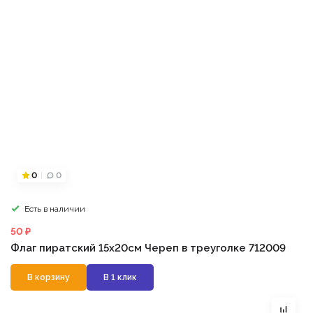
0
0
Есть в наличии
50 ₽
Флаг пиратский 15х20см Череп в треуголке 712009
В корзину
В 1 клик