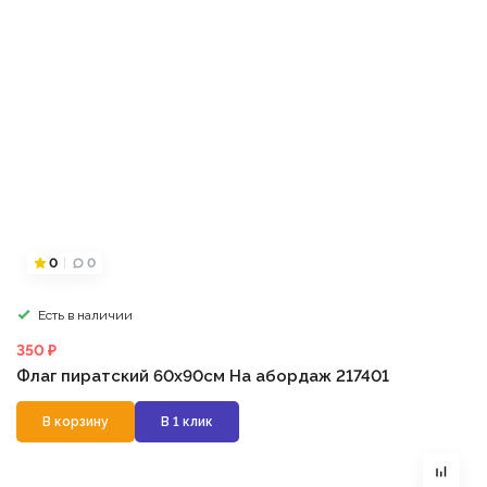
0
0
Есть в наличии
350 ₽
Флаг пиратский 60х90см На абордаж 217401
В корзину
В 1 клик