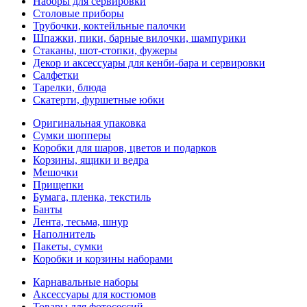
Наборы для сервировки
Столовые приборы
Трубочки, коктейльные палочки
Шпажки, пики, барные вилочки, шампурики
Стаканы, шот-стопки, фужеры
Декор и аксессуары для кенби-бара и сервировки
Салфетки
Тарелки, блюда
Скатерти, фуршетные юбки
Оригинальная упаковка
Сумки шопперы
Коробки для шаров, цветов и подарков
Корзины, ящики и ведра
Мешочки
Прищепки
Бумага, пленка, текстиль
Банты
Лента, тесьма, шнур
Наполнитель
Пакеты, сумки
Коробки и корзины наборами
Карнавальные наборы
Аксессуары для костюмов
Товары для фотосессий