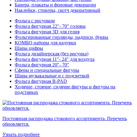
Банера, плакаты и фоновые декорации
Наклейки, стикеры, скотч декоративный
Фольга с рисунком
Фольга фигурная 22"- 70" головы
Фольга фигурная 3D для гелия
Фольгированные гирлянды, надписи, буквы
КОМБО наборы для надувки
Шары цифры
Фольга дизайнерская (без рисунка)
Фольга фигурная 11"- 24" для воздуха
Фольга фигурная 20"- 70"
Сферы и специальные фигуры
Шары музыкальные и с подсветкой
Фольга фигурная B-PAD
Ходячие, стоячие, сидячие фигуры и фигуры на
подставках
Постоянная распродажа стокового ассортимента. Перечень
обновляется.
Узнать подробнее