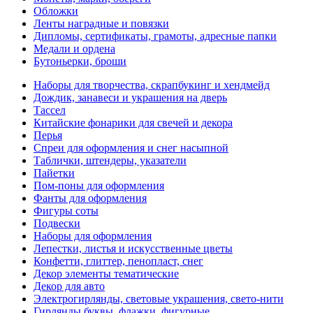
Обложки
Ленты наградные и повязки
Дипломы, сертификаты, грамоты, адресные папки
Медали и ордена
Бутоньерки, броши
Наборы для творчества, скрапбукинг и хендмейд
Дождик, занавеси и украшения на дверь
Тассел
Китайские фонарики для свечей и декора
Перья
Спреи для оформления и снег насыпной
Таблички, штендеры, указатели
Пайетки
Пом-поны для оформления
Фанты для оформления
Фигуры соты
Подвески
Наборы для оформления
Лепестки, листья и искусственные цветы
Конфетти, глиттер, пенопласт, снег
Декор элементы тематические
Декор для авто
Электрогирлянды, световые украшения, свето-нити
Гирлянды буквы, флажки, фигурные