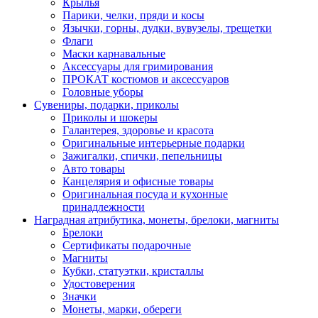
Крылья
Парики, челки, пряди и косы
Язычки, горны, дудки, вувузелы, трещетки
Флаги
Маски карнавальные
Аксессуары для гримирования
ПРОКАТ костюмов и аксессуаров
Головные уборы
Сувениры, подарки, приколы
Приколы и шокеры
Галантерея, здоровье и красота
Оригинальные интерьерные подарки
Зажигалки, спички, пепельницы
Авто товары
Канцелярия и офисные товары
Оригинальная посуда и кухонные
принадлежности
Наградная атрибутика, монеты, брелоки, магниты
Брелоки
Сертификаты подарочные
Магниты
Кубки, статуэтки, кристаллы
Удостоверения
Значки
Монеты, марки, обереги