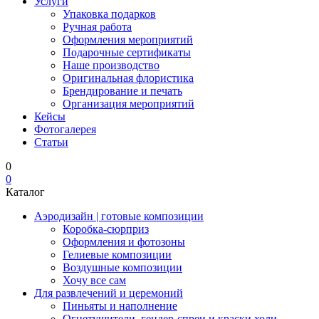
Услуги
Упаковка подарков
Ручная работа
Оформления мероприятий
Подарочные сертификаты
Наше производство
Оригинальная флористика
Брендирование и печать
Организация мероприятий
Кейсы
Фотогалерея
Статьи
0
0
Каталог
Аэродизайн | готовые композиции
Коробка-сюрприз
Оформления и фотозоны
Гелиевые композиции
Воздушные композиции
Хочу все сам
Для развлечений и церемоний
Пиньяты и наполнение
Огнетушители, гендер-спреи и краски холи