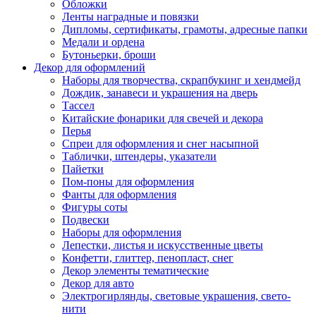
Обложки
Ленты наградные и повязки
Дипломы, сертификаты, грамоты, адресные папки
Медали и ордена
Бутоньерки, броши
Декор для оформлений
Наборы для творчества, скрапбукинг и хендмейд
Дождик, занавеси и украшения на дверь
Тассел
Китайские фонарики для свечей и декора
Перья
Спреи для оформления и снег насыпной
Таблички, штендеры, указатели
Пайетки
Пом-поны для оформления
Фанты для оформления
Фигуры соты
Подвески
Наборы для оформления
Лепестки, листья и искусственные цветы
Конфетти, глиттер, пенопласт, снег
Декор элементы тематические
Декор для авто
Электрогирлянды, световые украшения, свето-
нити