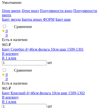
Умолчанию
Ценe вверх
Ценe вниз
Популярности вниз
Популярности
вверх
Бант звезда
Банты иных ФОРМ
Бант шар
Сравнение
0
0
Есть в наличии
965 ₽
Бант Серебро d=46см фольга 10см шар 1509-1301
В корзину
В 1 клик
шт
Сравнение
0
0
Есть в наличии
965 ₽
Бант Красный d=46см фольга 10см шар 1509-1302
В корзину
В 1 клик
шт