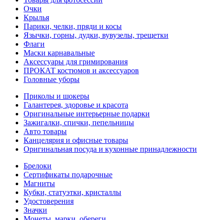
Очки
Крылья
Парики, челки, пряди и косы
Язычки, горны, дудки, вувузелы, трещетки
Флаги
Маски карнавальные
Аксессуары для гримирования
ПРОКАТ костюмов и аксессуаров
Головные уборы
Приколы и шокеры
Галантерея, здоровье и красота
Оригинальные интерьерные подарки
Зажигалки, спички, пепельницы
Авто товары
Канцелярия и офисные товары
Оригинальная посуда и кухонные принадлежности
Брелоки
Сертификаты подарочные
Магниты
Кубки, статуэтки, кристаллы
Удостоверения
Значки
Монеты, марки, обереги