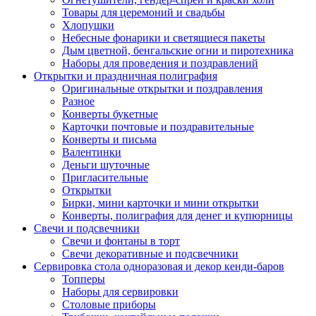
Товары для церемоний и свадьбы
Хлопушки
Небесные фонарики и светящиеся пакеты
Дым цветной, бенгальские огни и пиротехника
Наборы для проведения и поздравлений
Открытки и праздничная полиграфия
Оригинальные открытки и поздравления
Разное
Конверты букетные
Карточки почтовые и поздравительные
Конверты и письма
Валентинки
Деньги шуточные
Пригласительные
Открытки
Бирки, мини карточки и мини открытки
Конверты, полиграфия для денег и купюрницы
Свечи и подсвечники
Свечи и фонтаны в торт
Свечи декоративные и подсвечники
Сервировка стола одноразовая и декор кенди-баров
Топперы
Наборы для сервировки
Столовые приборы