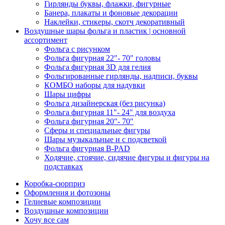
Гирлянды буквы, флажки, фигурные
Банера, плакаты и фоновые декорации
Наклейки, стикеры, скотч декоративный
Воздушные шары фольга и пластик | основной
ассортимент
Фольга с рисунком
Фольга фигурная 22"- 70" головы
Фольга фигурная 3D для гелия
Фольгированные гирлянды, надписи, буквы
КОМБО наборы для надувки
Шары цифры
Фольга дизайнерская (без рисунка)
Фольга фигурная 11"- 24" для воздуха
Фольга фигурная 20"- 70"
Сферы и специальные фигуры
Шары музыкальные и с подсветкой
Фольга фигурная B-PAD
Ходячие, стоячие, сидячие фигуры и фигуры на
подставках
Коробка-сюрприз
Оформления и фотозоны
Гелиевые композиции
Воздушные композиции
Хочу все сам