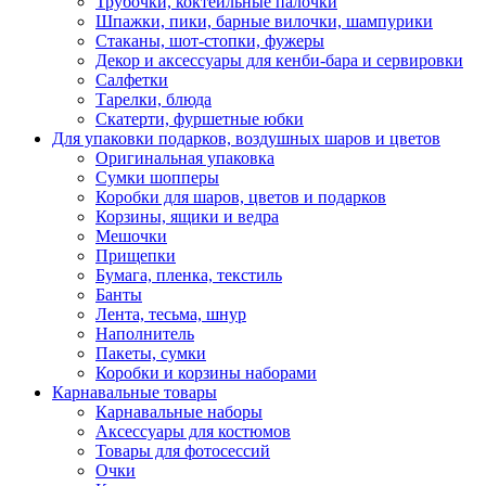
Трубочки, коктейльные палочки
Шпажки, пики, барные вилочки, шампурики
Стаканы, шот-стопки, фужеры
Декор и аксессуары для кенби-бара и сервировки
Салфетки
Тарелки, блюда
Скатерти, фуршетные юбки
Для упаковки подарков, воздушных шаров и цветов
Оригинальная упаковка
Сумки шопперы
Коробки для шаров, цветов и подарков
Корзины, ящики и ведра
Мешочки
Прищепки
Бумага, пленка, текстиль
Банты
Лента, тесьма, шнур
Наполнитель
Пакеты, сумки
Коробки и корзины наборами
Карнавальные товары
Карнавальные наборы
Аксессуары для костюмов
Товары для фотосессий
Очки