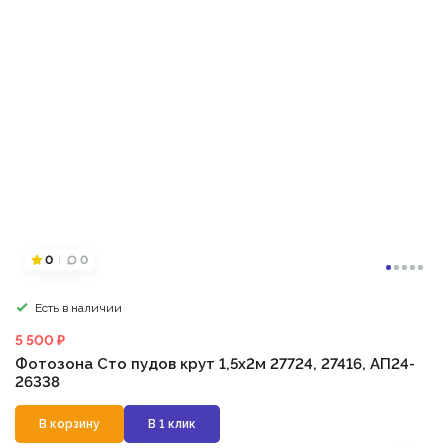
0
0
Есть в наличии
5 500 ₽
Фотозона Сто пудов крут 1,5х2м 27724, 27416, АП24-
26338
В корзину
В 1 клик