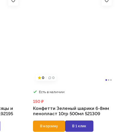
0
0
Есть в наличии
150 ₽
яцы и
Конфетти Зеленый шарики 6-8мм
192195
пенопласт 10гр 500мл 521309
В корзину
В 1 клик