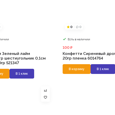
0
0
0
аличии
Есть в наличии
100 ₽
 Зеленый лайм
Конфетти Сиреневый дро
р шестиугольник 0,1см
20гр пленка 6014764
0гр 521347
В корзину
В 1 клик
ну
В 1 клик