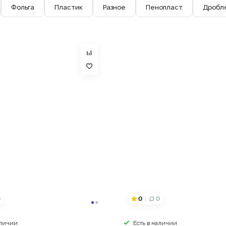
Фольга
Пластик
Разное
Пенопласт
Дробл
0
0
0
аличии
Есть в наличии