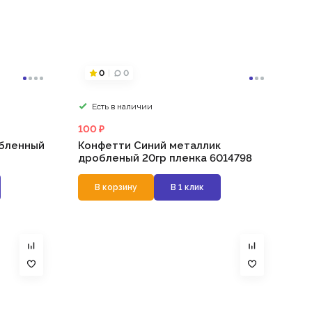
0
0
Есть в наличии
100 ₽
бленный
Конфетти Синий металлик
дробленый 20гр пленка 6014798
В корзину
В 1 клик