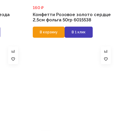
160 ₽
езда
Конфетти Розовое золото сердце
2,5см фольга 50гр 6015538
В корзину
В 1 клик