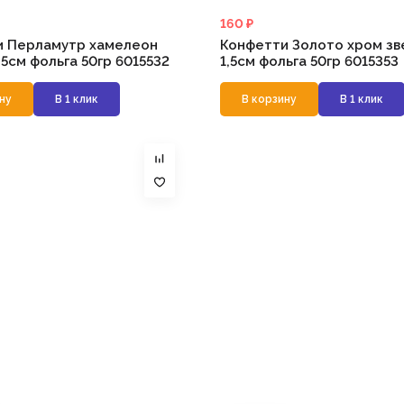
160 ₽
и Перламутр хамелеон
Конфетти Золото хром зв
,5см фольга 50гр 6015532
1,5см фольга 50гр 6015353
ну
В 1 клик
В корзину
В 1 клик