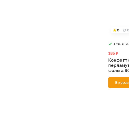
0
Есть в н
185 ₽
Конфетти
перламут
фольга 9
В корзи