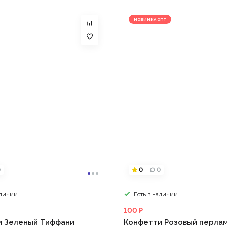
НОВИНКА ОПТ
0
0
0
аличии
Есть в наличии
100 ₽
и Зеленый Тиффани
Конфетти Розовый перла