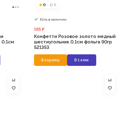
0
0
Есть в наличии
185 ₽
ни
Конфетти Розовое золото медный
 0,1см
шестиугольник 0,1см фольга 90гр
521353
В корзину
В 1 клик