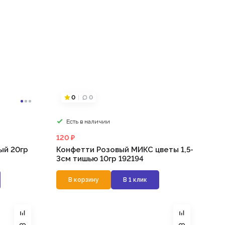
0
0
Есть в наличии
120 ₽
ый 20гр
Конфетти Розовый МИКС цветы 1,5-
3см тишью 10гр 192194
В корзину
В 1 клик