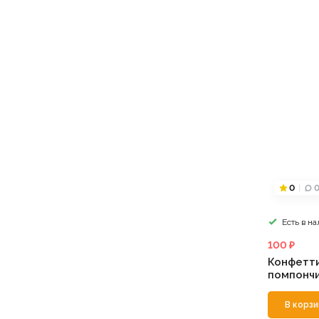
0
Есть в н
100 ₽
Конфетти
помпончи
В корзи