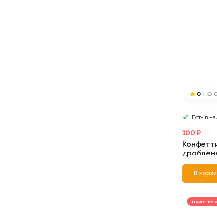
0
Есть в н
100 ₽
Конфетти
дроблены
В корзи
НОВИНКА О