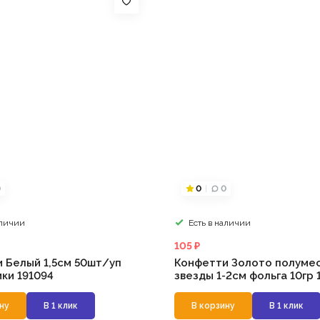
0
0
0
аличии
Есть в наличии
105 ₽
 Белый 1,5см 50шт/уп
Конфетти Золото полумес
ки 191094
звезды 1-2см фольга 10гр 
ну
В 1 клик
В корзину
В 1 клик