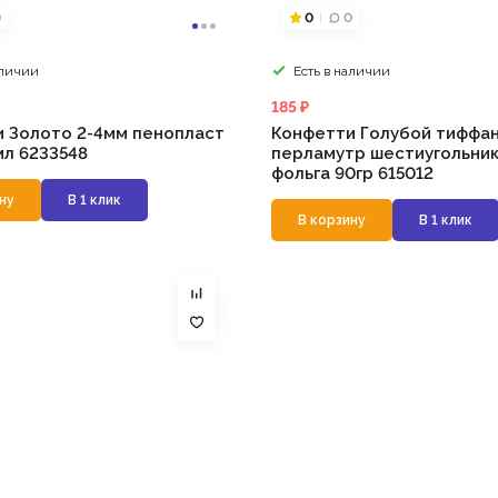
0
0
0
аличии
Есть в наличии
185 ₽
 Золото 2-4мм пенопласт
Конфетти Голубой тиффа
мл 6233548
перламутр шестиугольник
фольга 90гр 615012
ну
В 1 клик
В корзину
В 1 клик