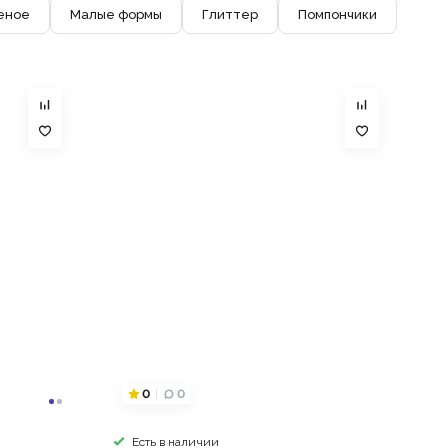
еное
Малые формы
Глиттер
Помпончики
0
0
Есть в наличии