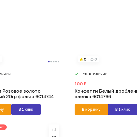
0
0
0
аличии
Есть в наличии
100 ₽
 Розовое золото
Конфетти Белый дроблен
й 20гр фольга 6014744
пленка 6014766
ну
В 1 клик
В корзину
В 1 клик
ПТ