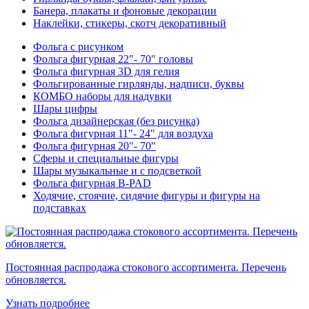
Банера, плакаты и фоновые декорации
Наклейки, стикеры, скотч декоративный
Фольга с рисунком
Фольга фигурная 22"- 70" головы
Фольга фигурная 3D для гелия
Фольгированные гирлянды, надписи, буквы
КОМБО наборы для надувки
Шары цифры
Фольга дизайнерская (без рисунка)
Фольга фигурная 11"- 24" для воздуха
Фольга фигурная 20"- 70"
Сферы и специальные фигуры
Шары музыкальные и с подсветкой
Фольга фигурная B-PAD
Ходячие, стоячие, сидячие фигуры и фигуры на
подставках
Постоянная распродажа стокового ассортимента. Перечень
обновляется.
Узнать подробнее