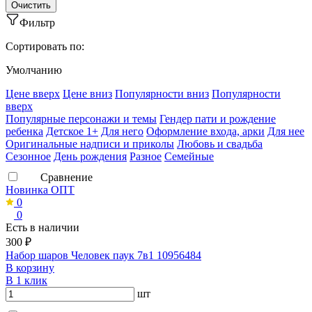
Фильтр
Сортировать по:
Умолчанию
Ценe вверх
Ценe вниз
Популярности вниз
Популярности
вверх
Популярные персонажи и темы
Гендер пати и рождение
ребенка
Детское 1+
Для него
Оформление входа, арки
Для нее
Оригинальные надписи и приколы
Любовь и свадьба
Сезонное
День рождения
Разное
Семейные
Сравнение
Новинка ОПТ
0
0
Есть в наличии
300 ₽
Набор шаров Человек паук 7в1 10956484
В корзину
В 1 клик
шт