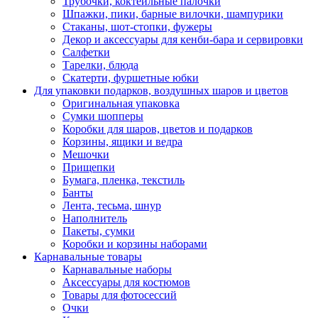
Трубочки, коктейльные палочки
Шпажки, пики, барные вилочки, шампурики
Стаканы, шот-стопки, фужеры
Декор и аксессуары для кенби-бара и сервировки
Салфетки
Тарелки, блюда
Скатерти, фуршетные юбки
Для упаковки подарков, воздушных шаров и цветов
Оригинальная упаковка
Сумки шопперы
Коробки для шаров, цветов и подарков
Корзины, ящики и ведра
Мешочки
Прищепки
Бумага, пленка, текстиль
Банты
Лента, тесьма, шнур
Наполнитель
Пакеты, сумки
Коробки и корзины наборами
Карнавальные товары
Карнавальные наборы
Аксессуары для костюмов
Товары для фотосессий
Очки