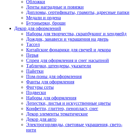
Обложки
Ленты наградные и повязки
Дипломы, сертификаты, грамоты, адресные папки
Медали и ордена
Бутоньерки, броши
Декор для оформлений
Наборы для творчества, скрапбукинг и хендмейд
Дождик, занавеси и украшения на дверь
Тассел
Китайские фонарики для свечей и декора
Перья
Спреи для оформления и снег насыпной
Таблички, штендеры, указатели
Пайетки
Пом-поны для оформления
Фанты для оформления
Фигуры соты
Подвески
Наборы для оформления
Лепестки, листья и искусственные цветы
Конфетти, глиттер, пенопласт, снег
Декор элементы тематические
Декор для авто
Электрогирлянды, световые украшения, свето-
нити