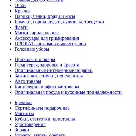
Очки
Крылья
Парики, челки, пряди и косы
Язычки, горны, дудки, вувузелы, трещетки
Флаги
Маски карнавальные
Аксессуары для гримирования
ПРОКАТ костюмов и аксессуаров
Головные уборы
Приколы и шокеры
Галантерея, здоровье и красота
Оригинальные интерьерные подарки
Зажигалки, спички, пепельницы
Авто товары
Канцелярия и офисные товары
Оригинальная посуда и кухонные принадлежности
Брелоки
Сертификаты подарочные
Магниты
Кубки, статуэтки, кристаллы
Удостоверения
Значки
Монеты, марки, обереги