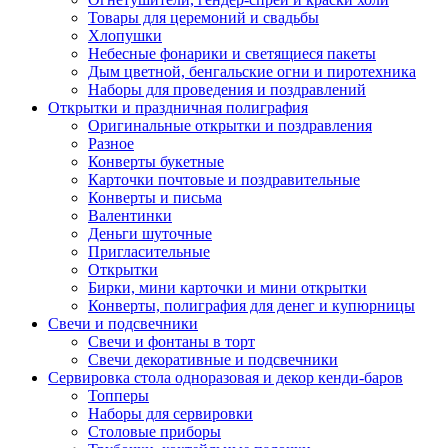
Товары для церемоний и свадьбы
Хлопушки
Небесные фонарики и светящиеся пакеты
Дым цветной, бенгальские огни и пиротехника
Наборы для проведения и поздравлений
Открытки и праздничная полиграфия
Оригинальные открытки и поздравления
Разное
Конверты букетные
Карточки почтовые и поздравительные
Конверты и письма
Валентинки
Деньги шуточные
Пригласительные
Открытки
Бирки, мини карточки и мини открытки
Конверты, полиграфия для денег и купюрницы
Свечи и подсвечники
Свечи и фонтаны в торт
Свечи декоративные и подсвечники
Сервировка стола одноразовая и декор кенди-баров
Топперы
Наборы для сервировки
Столовые приборы