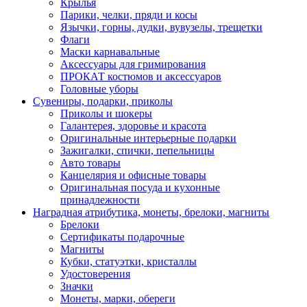
Крылья
Парики, челки, пряди и косы
Язычки, горны, дудки, вувузелы, трещетки
Флаги
Маски карнавальные
Аксессуары для гримирования
ПРОКАТ костюмов и аксессуаров
Головные уборы
Сувениры, подарки, приколы
Приколы и шокеры
Галантерея, здоровье и красота
Оригинальные интерьерные подарки
Зажигалки, спички, пепельницы
Авто товары
Канцелярия и офисные товары
Оригинальная посуда и кухонные
принадлежности
Наградная атрибутика, монеты, брелоки, магниты
Брелоки
Сертификаты подарочные
Магниты
Кубки, статуэтки, кристаллы
Удостоверения
Значки
Монеты, марки, обереги