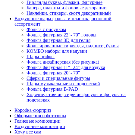
Гирлянды буквы, флажки, фигурные
Банера, плакаты и фоновые декорации
Наклейки, стикеры, скотч декоративный
Воздушные шары фольга и пластик | основной
ассортимент
Фольга с рисунком
Фольга фигурная 22"- 70" головы
Фольга фигурная 3D для гелия
Фольгированные гирлянды, надписи, буквы
КОМБО наборы для надувки
Шары цифры
Фольга дизайнерская (без рисунка)
Фольга фигурная 11"- 24" для воздуха
Фольга фигурная 20"- 70"
Сферы и специальные фигуры
Шары музыкальные и с подсветкой
Фольга фигурная B-PAD
Ходячие, стоячие, сидячие фигуры и фигуры на
подставках
Коробка-сюрприз
Оформления и фотозоны
Гелиевые композиции
Воздушные композиции
Хочу все сам