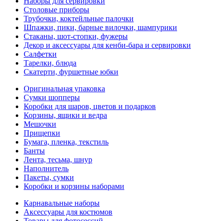
Наборы для сервировки
Столовые приборы
Трубочки, коктейльные палочки
Шпажки, пики, барные вилочки, шампурики
Стаканы, шот-стопки, фужеры
Декор и аксессуары для кенби-бара и сервировки
Салфетки
Тарелки, блюда
Скатерти, фуршетные юбки
Оригинальная упаковка
Сумки шопперы
Коробки для шаров, цветов и подарков
Корзины, ящики и ведра
Мешочки
Прищепки
Бумага, пленка, текстиль
Банты
Лента, тесьма, шнур
Наполнитель
Пакеты, сумки
Коробки и корзины наборами
Карнавальные наборы
Аксессуары для костюмов
Товары для фотосессий