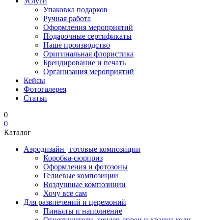
Услуги
Упаковка подарков
Ручная работа
Оформления мероприятий
Подарочные сертификаты
Наше производство
Оригинальная флористика
Брендирование и печать
Организация мероприятий
Кейсы
Фотогалерея
Статьи
0
0
Каталог
Аэродизайн | готовые композиции
Коробка-сюрприз
Оформления и фотозоны
Гелиевые композиции
Воздушные композиции
Хочу все сам
Для развлечений и церемоний
Пиньяты и наполнение
Огнетушители, гендер-спреи и краски холи