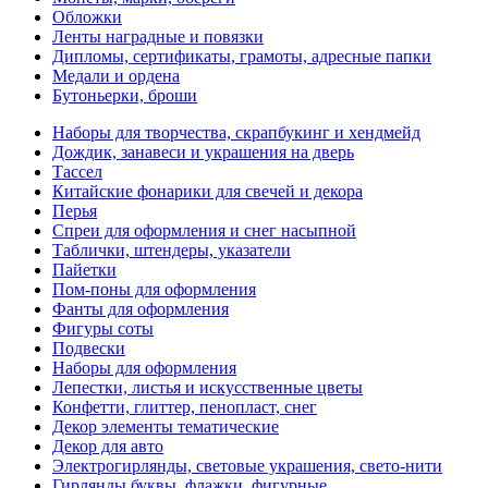
Обложки
Ленты наградные и повязки
Дипломы, сертификаты, грамоты, адресные папки
Медали и ордена
Бутоньерки, броши
Наборы для творчества, скрапбукинг и хендмейд
Дождик, занавеси и украшения на дверь
Тассел
Китайские фонарики для свечей и декора
Перья
Спреи для оформления и снег насыпной
Таблички, штендеры, указатели
Пайетки
Пом-поны для оформления
Фанты для оформления
Фигуры соты
Подвески
Наборы для оформления
Лепестки, листья и искусственные цветы
Конфетти, глиттер, пенопласт, снег
Декор элементы тематические
Декор для авто
Электрогирлянды, световые украшения, свето-нити
Гирлянды буквы, флажки, фигурные