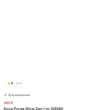
0
0
Есть в наличии
380 ₽
Коса Русая 50см 2шт/уп 318180