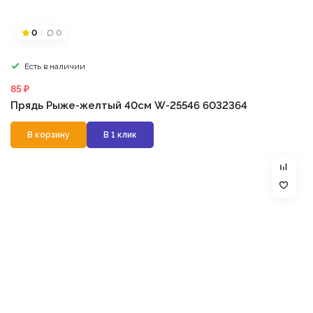
0
0
Есть в наличии
85 ₽
Прядь Рыже-желтый 40см W-25546 6032364
В корзину
В 1 клик