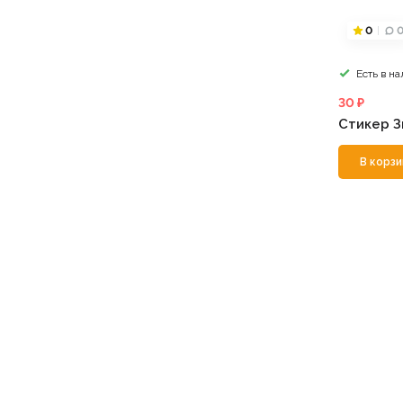
0
Есть в н
30 ₽
Стикер З
В корзи