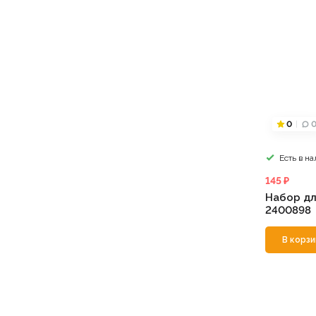
0
Есть в н
145 ₽
Набор дл
2400898
В корзи