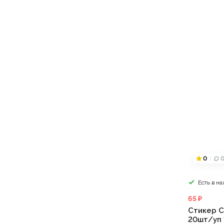
0
Есть в н
65 ₽
Стикер С
20шт/уп 