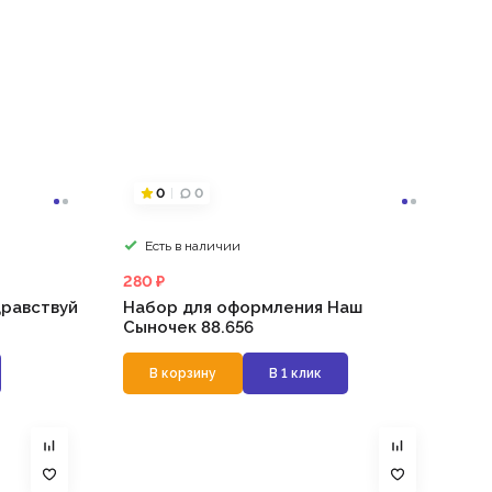
0
0
Есть в наличии
280 ₽
равствуй
Набор для оформления Наш
Сыночек 88.656
В корзину
В 1 клик