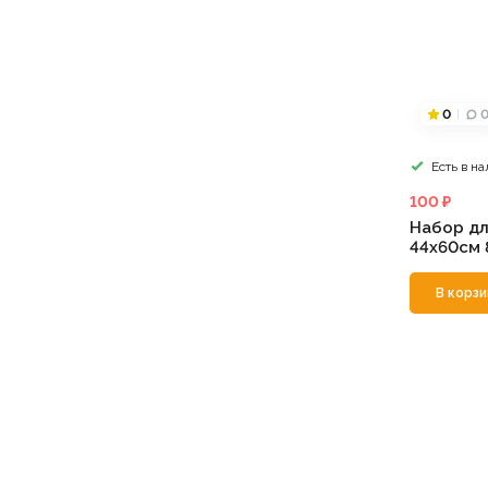
0
Есть в н
100 ₽
Набор д
44х60см 
В корзи