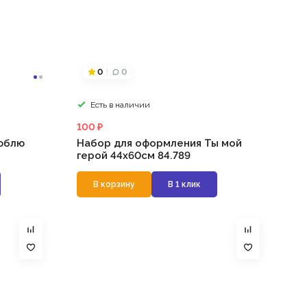
0
0
Есть в наличии
100 ₽
юблю
Набор для оформления Ты мой
герой 44х60см 84.789
В корзину
В 1 клик