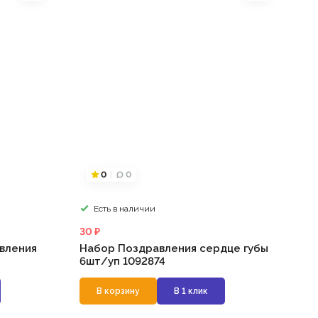
0
0
Есть в наличии
30 ₽
вления
Набор Поздравления сердце губы
6шт/уп 1092874
В корзину
В 1 клик