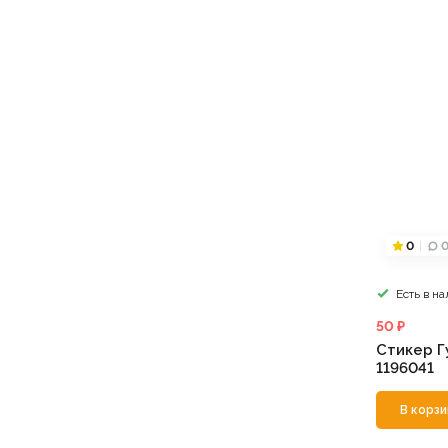
0
Есть в н
50 ₽
Стикер Г
1196041
В корзи