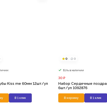
0
0
0
аличии
Есть в наличии
30 ₽
убы Kiss me 60мм 12шт/уп
Набор Сердечные поздра
6шт/уп 1092876
ну
В 1 клик
В корзину
В 1 клик