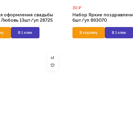
30 ₽
я оформления свадьбы
Набор Яркие поздравлен
 Любовь 13шт/уп 28725
6шт/уп 893070
ну
В 1 клик
В корзину
В 1 клик