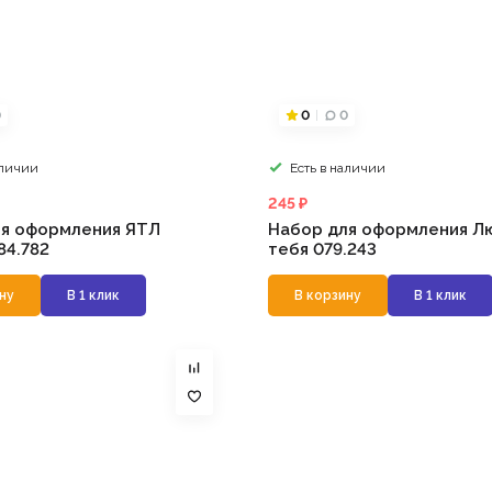
0
0
0
аличии
Есть в наличии
245 ₽
ля оформления ЯТЛ
Набор для оформления Л
84.782
тебя 079.243
ну
В 1 клик
В корзину
В 1 клик