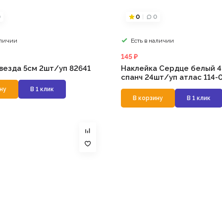
0
0
0
аличии
Есть в наличии
145 ₽
везда 5см 2шт/уп 82641
Наклейка Сердце белый 4
спанч 24шт/уп атлас 114-
ну
В 1 клик
В корзину
В 1 клик