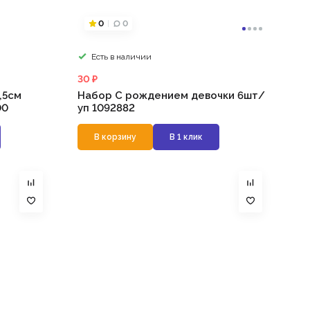
0
0
Есть в наличии
30 ₽
,5см
Набор С рождением девочки 6шт/
00
уп 1092882
В корзину
В 1 клик