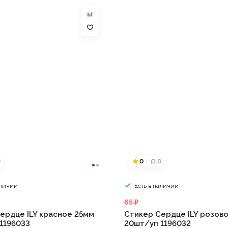
0
0
0
аличии
Есть в наличии
65 ₽
ердце ILY красное 25мм
Стикер Сердце ILY розов
1196033
20шт/уп 1196032