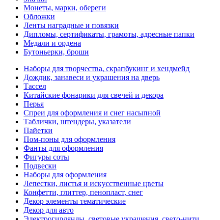
Монеты, марки, обереги
Обложки
Ленты наградные и повязки
Дипломы, сертификаты, грамоты, адресные папки
Медали и ордена
Бутоньерки, броши
Наборы для творчества, скрапбукинг и хендмейд
Дождик, занавеси и украшения на дверь
Тассел
Китайские фонарики для свечей и декора
Перья
Спреи для оформления и снег насыпной
Таблички, штендеры, указатели
Пайетки
Пом-поны для оформления
Фанты для оформления
Фигуры соты
Подвески
Наборы для оформления
Лепестки, листья и искусственные цветы
Конфетти, глиттер, пенопласт, снег
Декор элементы тематические
Декор для авто
Электрогирлянды, световые украшения, свето-нити