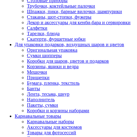
Столовые приборы
Трубочки, коктейльные палочки
Шпажки, пики, барные вилочки, шампурики
Стаканы, шот-стопки, фужеры
Декор и аксессуары для кенби-бара и сервировки
Салфетки
Тарелки, блюда
Скатерти, фуршетные юбки
Для упаковки подарков, воздушных шаров и цветов
Оригинальная упаковка
Сумки шопперы
Коробки для шаров, цветов и подарков
Корзины, ящики и ведра
Мешочки
Прищепки
Бумага, пленка, текстиль
Банты
Лента, тесьма, шнур
Наполнитель
Пакеты, сумки
Коробки и корзины наборами
Карнавальные товары
Карнавальные наборы
Аксессуары для костюмов
Товары для фотосессий