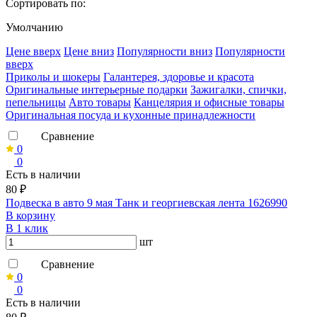
Сортировать по:
Умолчанию
Ценe вверх
Ценe вниз
Популярности вниз
Популярности
вверх
Приколы и шокеры
Галантерея, здоровье и красота
Оригинальные интерьерные подарки
Зажигалки, спички,
пепельницы
Авто товары
Канцелярия и офисные товары
Оригинальная посуда и кухонные принадлежности
Сравнение
0
0
Есть в наличии
80 ₽
Подвеска в авто 9 мая Танк и георгиевская лента 1626990
В корзину
В 1 клик
шт
Сравнение
0
0
Есть в наличии