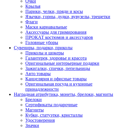
Очки
Крылья
Парики, челки, пряди и косы
Язычки, горны, дудки, вувузелы, трещетки
Флаги
Маски карнавальные
Аксессуары для гримирования
ПРОКАТ костюмов и аксессуаров
Головные уборы
Сувениры, подарки, приколы
Приколы и шокеры
Галантерея, здоровье и красота
Оригинальные интерьерные подарки
Зажигалки, спички, пепельницы
Авто товары
Канцелярия и офисные товары
Оригинальная посуда и кухонные
принадлежности
Наградная атрибутика, монеты, брелоки, магниты
Брелоки
Сертификаты подарочные
Магниты
Кубки, статуэтки, кристаллы
Удостоверения
Значки