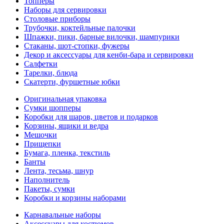
Топперы
Наборы для сервировки
Столовые приборы
Трубочки, коктейльные палочки
Шпажки, пики, барные вилочки, шампурики
Стаканы, шот-стопки, фужеры
Декор и аксессуары для кенби-бара и сервировки
Салфетки
Тарелки, блюда
Скатерти, фуршетные юбки
Оригинальная упаковка
Сумки шопперы
Коробки для шаров, цветов и подарков
Корзины, ящики и ведра
Мешочки
Прищепки
Бумага, пленка, текстиль
Банты
Лента, тесьма, шнур
Наполнитель
Пакеты, сумки
Коробки и корзины наборами
Карнавальные наборы
Аксессуары для костюмов