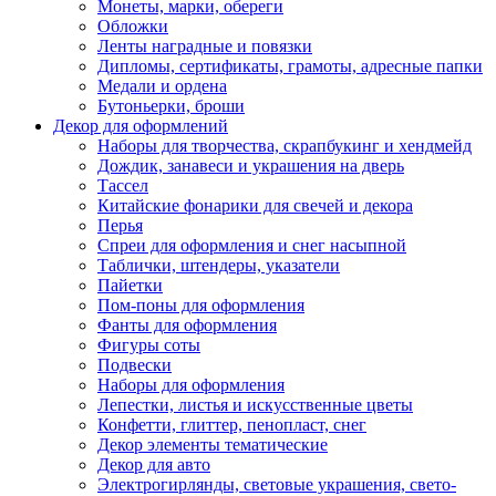
Монеты, марки, обереги
Обложки
Ленты наградные и повязки
Дипломы, сертификаты, грамоты, адресные папки
Медали и ордена
Бутоньерки, броши
Декор для оформлений
Наборы для творчества, скрапбукинг и хендмейд
Дождик, занавеси и украшения на дверь
Тассел
Китайские фонарики для свечей и декора
Перья
Спреи для оформления и снег насыпной
Таблички, штендеры, указатели
Пайетки
Пом-поны для оформления
Фанты для оформления
Фигуры соты
Подвески
Наборы для оформления
Лепестки, листья и искусственные цветы
Конфетти, глиттер, пенопласт, снег
Декор элементы тематические
Декор для авто
Электрогирлянды, световые украшения, свето-