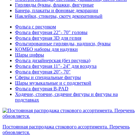
Гирлянды буквы, флажки, фигурные
Банера, плакаты и фоновые декорации
Наклейки, стикеры, скотч декоративный
Фольга с рисунком
Фольга фигурная 22"- 70" головы
Фольга фигурная 3D для гелия
Фольгированные гирлянды, надписи, буквы
КОМБО наборы для надувки
Шары цифры
Фольга дизайнерская (без рисунка)
Фольга фигурная 11"- 24" для воздуха
Фольга фигурная 20"- 70"
Сферы и специальные фигуры
Шары музыкальные и с подсветкой
Фольга фигурная B-PAD
Ходячие, стоячие, сидячие фигуры и фигуры на
подставках
Постоянная распродажа стокового ассортимента. Перечень
обновляется.