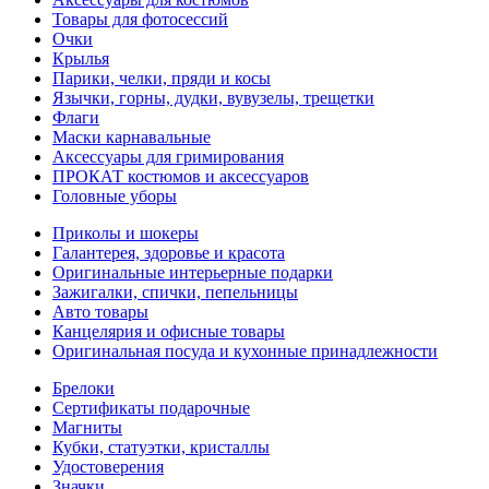
Товары для фотосессий
Очки
Крылья
Парики, челки, пряди и косы
Язычки, горны, дудки, вувузелы, трещетки
Флаги
Маски карнавальные
Аксессуары для гримирования
ПРОКАТ костюмов и аксессуаров
Головные уборы
Приколы и шокеры
Галантерея, здоровье и красота
Оригинальные интерьерные подарки
Зажигалки, спички, пепельницы
Авто товары
Канцелярия и офисные товары
Оригинальная посуда и кухонные принадлежности
Брелоки
Сертификаты подарочные
Магниты
Кубки, статуэтки, кристаллы
Удостоверения
Значки