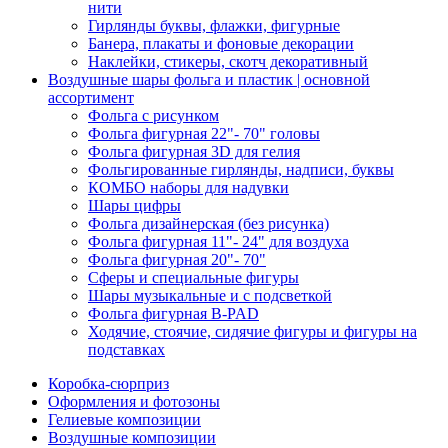
нити
Гирлянды буквы, флажки, фигурные
Банера, плакаты и фоновые декорации
Наклейки, стикеры, скотч декоративный
Воздушные шары фольга и пластик | основной
ассортимент
Фольга с рисунком
Фольга фигурная 22"- 70" головы
Фольга фигурная 3D для гелия
Фольгированные гирлянды, надписи, буквы
КОМБО наборы для надувки
Шары цифры
Фольга дизайнерская (без рисунка)
Фольга фигурная 11"- 24" для воздуха
Фольга фигурная 20"- 70"
Сферы и специальные фигуры
Шары музыкальные и с подсветкой
Фольга фигурная B-PAD
Ходячие, стоячие, сидячие фигуры и фигуры на
подставках
Коробка-сюрприз
Оформления и фотозоны
Гелиевые композиции
Воздушные композиции