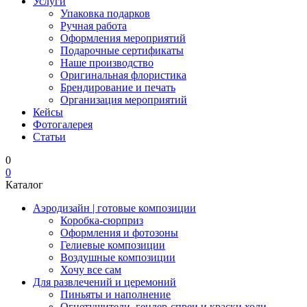
Услуги
Упаковка подарков
Ручная работа
Оформления мероприятий
Подарочные сертификаты
Наше производство
Оригинальная флористика
Брендирование и печать
Организация мероприятий
Кейсы
Фотогалерея
Статьи
0
0
Каталог
Аэродизайн | готовые композиции
Коробка-сюрприз
Оформления и фотозоны
Гелиевые композиции
Воздушные композиции
Хочу все сам
Для развлечений и церемоний
Пиньяты и наполнение
Огнетушители, гендер-спреи и краски холи