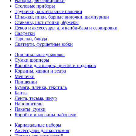
Наборы для сервировки
Столовые приборы
Трубочки, коктейльные палочки
Шпажки, пики, барные вилочки, шампурики
Стаканы, шот-стопки, фужеры
Декор и аксессуары для кенби-бара и сервировки
Салфетки
Тарелки, блюда
Скатерти, фуршетные юбки
Оригинальная упаковка
Сумки шопперы
Коробки для шаров, цветов и подарков
Корзины, ящики и ведра
Мешочки
Прищепки
Бумага, пленка, текстиль
Банты
Лента, тесьма, шнур
Наполнитель
Пакеты, сумки
Коробки и корзины наборами
Карнавальные наборы
Аксессуары для костюмов
Товары для фотосессий