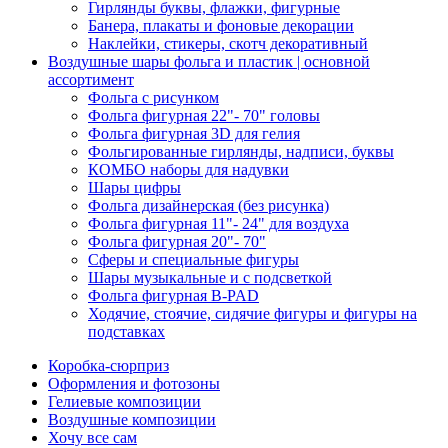
Гирлянды буквы, флажки, фигурные
Банера, плакаты и фоновые декорации
Наклейки, стикеры, скотч декоративный
Воздушные шары фольга и пластик | основной
ассортимент
Фольга с рисунком
Фольга фигурная 22"- 70" головы
Фольга фигурная 3D для гелия
Фольгированные гирлянды, надписи, буквы
КОМБО наборы для надувки
Шары цифры
Фольга дизайнерская (без рисунка)
Фольга фигурная 11"- 24" для воздуха
Фольга фигурная 20"- 70"
Сферы и специальные фигуры
Шары музыкальные и с подсветкой
Фольга фигурная B-PAD
Ходячие, стоячие, сидячие фигуры и фигуры на
подставках
Коробка-сюрприз
Оформления и фотозоны
Гелиевые композиции
Воздушные композиции
Хочу все сам