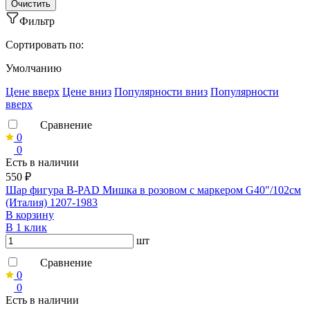
Фильтр
Сортировать по:
Умолчанию
Ценe вверх
Ценe вниз
Популярности вниз
Популярности
вверх
Сравнение
0
0
Есть в наличии
550 ₽
Шар фигура B-PAD Мишка в розовом с маркером G40"/102см
(Италия) 1207-1983
В корзину
В 1 клик
шт
Сравнение
0
0
Есть в наличии