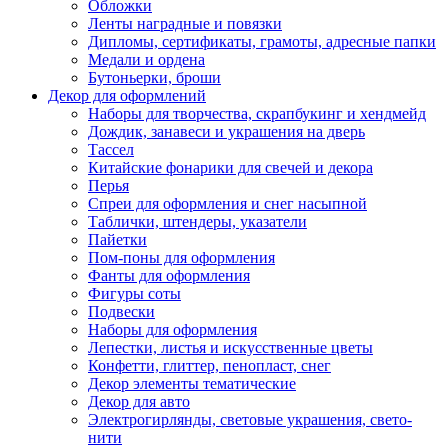
Обложки
Ленты наградные и повязки
Дипломы, сертификаты, грамоты, адресные папки
Медали и ордена
Бутоньерки, броши
Декор для оформлений
Наборы для творчества, скрапбукинг и хендмейд
Дождик, занавеси и украшения на дверь
Тассел
Китайские фонарики для свечей и декора
Перья
Спреи для оформления и снег насыпной
Таблички, штендеры, указатели
Пайетки
Пом-поны для оформления
Фанты для оформления
Фигуры соты
Подвески
Наборы для оформления
Лепестки, листья и искусственные цветы
Конфетти, глиттер, пенопласт, снег
Декор элементы тематические
Декор для авто
Электрогирлянды, световые украшения, свето-
нити