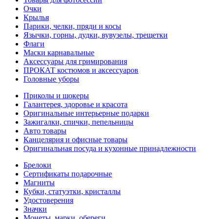
Очки
Крылья
Парики, челки, пряди и косы
Язычки, горны, дудки, вувузелы, трещетки
Флаги
Маски карнавальные
Аксессуары для гримирования
ПРОКАТ костюмов и аксессуаров
Головные уборы
Приколы и шокеры
Галантерея, здоровье и красота
Оригинальные интерьерные подарки
Зажигалки, спички, пепельницы
Авто товары
Канцелярия и офисные товары
Оригинальная посуда и кухонные принадлежности
Брелоки
Сертификаты подарочные
Магниты
Кубки, статуэтки, кристаллы
Удостоверения
Значки
Монеты, марки, обереги