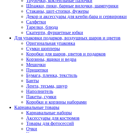
Трубочки, коктейльные палочки
Шпажки, пики, барные вилочки, шампурики
Стаканы, шот-стопки, фужеры
Декор и аксессуары для кенби-бара и сервировки
Салфетки
Тарелки, блюда
Скатерти, фуршетные юбки
Для упаковки подарков, воздушных шаров и цветов
Оригинальная упаковка
Сумки шопперы
Коробки для шаров, цветов и подарков
Корзины, ящики и ведра
Мешочки
Прищепки
Бумага, пленка, текстиль
Банты
Лента, тесьма, шнур
Наполнитель
Пакеты, сумки
Коробки и корзины наборами
Карнавальные товары
Карнавальные наборы
Аксессуары для костюмов
Товары для фотосессий
Очки