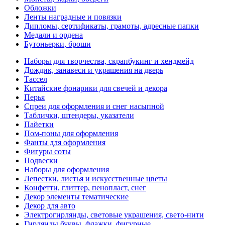
Обложки
Ленты наградные и повязки
Дипломы, сертификаты, грамоты, адресные папки
Медали и ордена
Бутоньерки, броши
Наборы для творчества, скрапбукинг и хендмейд
Дождик, занавеси и украшения на дверь
Тассел
Китайские фонарики для свечей и декора
Перья
Спреи для оформления и снег насыпной
Таблички, штендеры, указатели
Пайетки
Пом-поны для оформления
Фанты для оформления
Фигуры соты
Подвески
Наборы для оформления
Лепестки, листья и искусственные цветы
Конфетти, глиттер, пенопласт, снег
Декор элементы тематические
Декор для авто
Электрогирлянды, световые украшения, свето-нити
Гирлянды буквы, флажки, фигурные