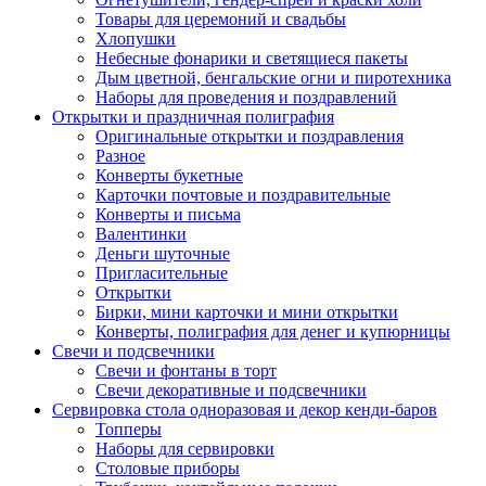
Товары для церемоний и свадьбы
Хлопушки
Небесные фонарики и светящиеся пакеты
Дым цветной, бенгальские огни и пиротехника
Наборы для проведения и поздравлений
Открытки и праздничная полиграфия
Оригинальные открытки и поздравления
Разное
Конверты букетные
Карточки почтовые и поздравительные
Конверты и письма
Валентинки
Деньги шуточные
Пригласительные
Открытки
Бирки, мини карточки и мини открытки
Конверты, полиграфия для денег и купюрницы
Свечи и подсвечники
Свечи и фонтаны в торт
Свечи декоративные и подсвечники
Сервировка стола одноразовая и декор кенди-баров
Топперы
Наборы для сервировки
Столовые приборы