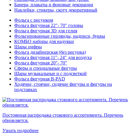
Банера, плакаты и фоновые декорации
Наклейки, стикеры, скотч декоративный
Фольга с рисунком
Фольга фигурная 22"- 70" головы
Фольга фигурная 3D для гелия
Фольгированные гирлянды, надписи, буквы
КОМБО наборы для надувки
Шары цифры
Фольга дизайнерская (без рисунка)
Фольга фигурная 11"- 24" для воздуха
Фольга фигурная 20"- 70"
Сферы и специальные фигуры
Шары музыкальные и с подсветкой
Фольга фигурная B-PAD
Ходячие, стоячие, сидячие фигуры и фигуры на
подставках
Постоянная распродажа стокового ассортимента. Перечень
обновляется.
Узнать подробнее