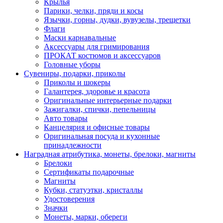
Крылья
Парики, челки, пряди и косы
Язычки, горны, дудки, вувузелы, трещетки
Флаги
Маски карнавальные
Аксессуары для гримирования
ПРОКАТ костюмов и аксессуаров
Головные уборы
Сувениры, подарки, приколы
Приколы и шокеры
Галантерея, здоровье и красота
Оригинальные интерьерные подарки
Зажигалки, спички, пепельницы
Авто товары
Канцелярия и офисные товары
Оригинальная посуда и кухонные
принадлежности
Наградная атрибутика, монеты, брелоки, магниты
Брелоки
Сертификаты подарочные
Магниты
Кубки, статуэтки, кристаллы
Удостоверения
Значки
Монеты, марки, обереги