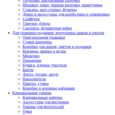
Трубочки, коктейльные палочки
Шпажки, пики, барные вилочки, шампурики
Стаканы, шот-стопки, фужеры
Декор и аксессуары для кенби-бара и сервировки
Салфетки
Тарелки, блюда
Скатерти, фуршетные юбки
Для упаковки подарков, воздушных шаров и цветов
Оригинальная упаковка
Сумки шопперы
Коробки для шаров, цветов и подарков
Корзины, ящики и ведра
Мешочки
Прищепки
Бумага, пленка, текстиль
Банты
Лента, тесьма, шнур
Наполнитель
Пакеты, сумки
Коробки и корзины наборами
Карнавальные товары
Карнавальные наборы
Аксессуары для костюмов
Товары для фотосессий
Очки