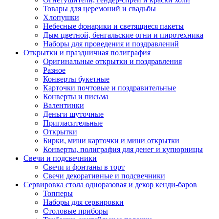
Товары для церемоний и свадьбы
Хлопушки
Небесные фонарики и светящиеся пакеты
Дым цветной, бенгальские огни и пиротехника
Наборы для проведения и поздравлений
Открытки и праздничная полиграфия
Оригинальные открытки и поздравления
Разное
Конверты букетные
Карточки почтовые и поздравительные
Конверты и письма
Валентинки
Деньги шуточные
Пригласительные
Открытки
Бирки, мини карточки и мини открытки
Конверты, полиграфия для денег и купюрницы
Свечи и подсвечники
Свечи и фонтаны в торт
Свечи декоративные и подсвечники
Сервировка стола одноразовая и декор кенди-баров
Топперы
Наборы для сервировки
Столовые приборы