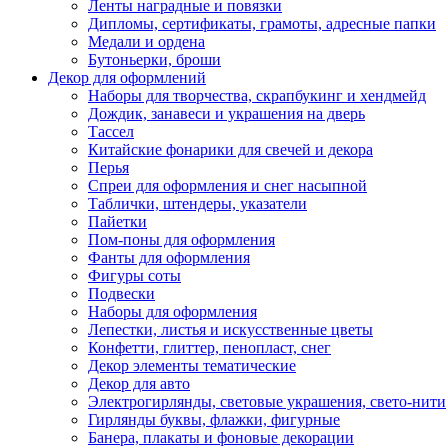
Ленты наградные и повязки
Дипломы, сертификаты, грамоты, адресные папки
Медали и ордена
Бутоньерки, броши
Декор для оформлений
Наборы для творчества, скрапбукинг и хендмейд
Дождик, занавеси и украшения на дверь
Тассел
Китайские фонарики для свечей и декора
Перья
Спреи для оформления и снег насыпной
Таблички, штендеры, указатели
Пайетки
Пом-поны для оформления
Фанты для оформления
Фигуры соты
Подвески
Наборы для оформления
Лепестки, листья и искусственные цветы
Конфетти, глиттер, пенопласт, снег
Декор элементы тематические
Декор для авто
Электрогирлянды, световые украшения, свето-нити
Гирлянды буквы, флажки, фигурные
Банера, плакаты и фоновые декорации