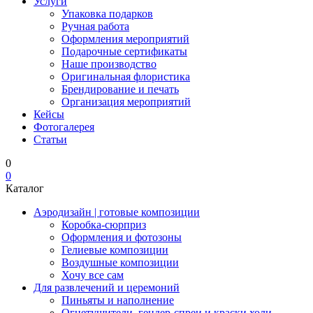
Услуги
Упаковка подарков
Ручная работа
Оформления мероприятий
Подарочные сертификаты
Наше производство
Оригинальная флористика
Брендирование и печать
Организация мероприятий
Кейсы
Фотогалерея
Статьи
0
0
Каталог
Аэродизайн | готовые композиции
Коробка-сюрприз
Оформления и фотозоны
Гелиевые композиции
Воздушные композиции
Хочу все сам
Для развлечений и церемоний
Пиньяты и наполнение
Огнетушители, гендер-спреи и краски холи