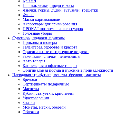
Крылья
Парики, челки, пряди и косы
Язычки, горны, дудки, вувузелы, трещетки
Флаги
Маски карнавальные
Аксессуары для гримирования
ПРОКАТ костюмов и аксессуаров
Головные уборы
Сувениры, подарки, приколы
Приколы и шокеры
Галантерея, здоровье и красота
Оригинальные интерьерные подарки
Зажигалки, спички, пепельницы
Авто товары
Канцелярия и офисные товары
Оригинальная посуда и кухонные принадлежности
Наградная атрибутика, монеты, брелоки, магниты
Брелоки
Сертификаты подарочные
Магниты
Кубки, статуэтки, кристаллы
Удостоверения
Значки
Монеты, марки, обереги
Обложки