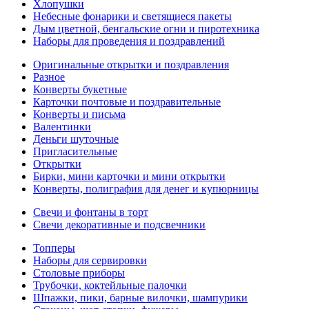
Хлопушки
Небесные фонарики и светящиеся пакеты
Дым цветной, бенгальские огни и пиротехника
Наборы для проведения и поздравлений
Оригинальные открытки и поздравления
Разное
Конверты букетные
Карточки почтовые и поздравительные
Конверты и письма
Валентинки
Деньги шуточные
Пригласительные
Открытки
Бирки, мини карточки и мини открытки
Конверты, полиграфия для денег и купюрницы
Свечи и фонтаны в торт
Свечи декоративные и подсвечники
Топперы
Наборы для сервировки
Столовые приборы
Трубочки, коктейльные палочки
Шпажки, пики, барные вилочки, шампурики