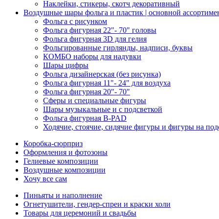
Наклейки, стикеры, скотч декоративный
Воздушные шары фольга и пластик | основной ассортиме
Фольга с рисунком
Фольга фигурная 22"- 70" головы
Фольга фигурная 3D для гелия
Фольгированные гирлянды, надписи, буквы
КОМБО наборы для надувки
Шары цифры
Фольга дизайнерская (без рисунка)
Фольга фигурная 11"- 24" для воздуха
Фольга фигурная 20"- 70"
Сферы и специальные фигуры
Шары музыкальные и с подсветкой
Фольга фигурная B-PAD
Ходячие, стоячие, сидячие фигуры и фигуры на под
Коробка-сюрприз
Оформления и фотозоны
Гелиевые композиции
Воздушные композиции
Хочу все сам
Пиньяты и наполнение
Огнетушители, гендер-спреи и краски холи
Товары для церемоний и свадьбы