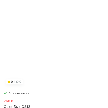
0
0
Есть в наличии
260 ₽
Очки Бык О813