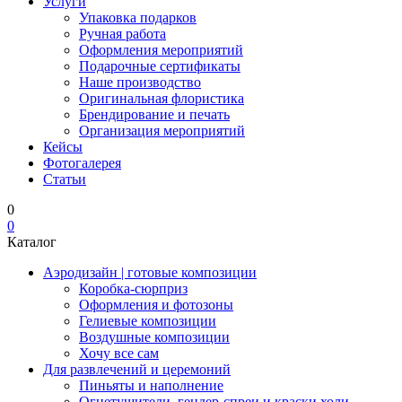
Услуги
Упаковка подарков
Ручная работа
Оформления мероприятий
Подарочные сертификаты
Наше производство
Оригинальная флористика
Брендирование и печать
Организация мероприятий
Кейсы
Фотогалерея
Статьи
0
0
Каталог
Аэродизайн | готовые композиции
Коробка-сюрприз
Оформления и фотозоны
Гелиевые композиции
Воздушные композиции
Хочу все сам
Для развлечений и церемоний
Пиньяты и наполнение
Огнетушители, гендер-спреи и краски холи