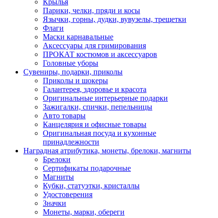
Крылья
Парики, челки, пряди и косы
Язычки, горны, дудки, вувузелы, трещетки
Флаги
Маски карнавальные
Аксессуары для гримирования
ПРОКАТ костюмов и аксессуаров
Головные уборы
Сувениры, подарки, приколы
Приколы и шокеры
Галантерея, здоровье и красота
Оригинальные интерьерные подарки
Зажигалки, спички, пепельницы
Авто товары
Канцелярия и офисные товары
Оригинальная посуда и кухонные
принадлежности
Наградная атрибутика, монеты, брелоки, магниты
Брелоки
Сертификаты подарочные
Магниты
Кубки, статуэтки, кристаллы
Удостоверения
Значки
Монеты, марки, обереги