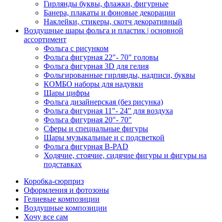
Гирлянды буквы, флажки, фигурные
Банера, плакаты и фоновые декорации
Наклейки, стикеры, скотч декоративный
Воздушные шары фольга и пластик | основной
ассортимент
Фольга с рисунком
Фольга фигурная 22"- 70" головы
Фольга фигурная 3D для гелия
Фольгированные гирлянды, надписи, буквы
КОМБО наборы для надувки
Шары цифры
Фольга дизайнерская (без рисунка)
Фольга фигурная 11"- 24" для воздуха
Фольга фигурная 20"- 70"
Сферы и специальные фигуры
Шары музыкальные и с подсветкой
Фольга фигурная B-PAD
Ходячие, стоячие, сидячие фигуры и фигуры на
подставках
Коробка-сюрприз
Оформления и фотозоны
Гелиевые композиции
Воздушные композиции
Хочу все сам