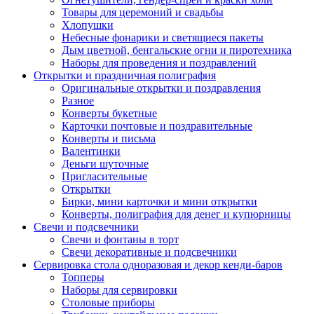
Товары для церемоний и свадьбы
Хлопушки
Небесные фонарики и светящиеся пакеты
Дым цветной, бенгальские огни и пиротехника
Наборы для проведения и поздравлений
Открытки и праздничная полиграфия
Оригинальные открытки и поздравления
Разное
Конверты букетные
Карточки почтовые и поздравительные
Конверты и письма
Валентинки
Деньги шуточные
Пригласительные
Открытки
Бирки, мини карточки и мини открытки
Конверты, полиграфия для денег и купюрницы
Свечи и подсвечники
Свечи и фонтаны в торт
Свечи декоративные и подсвечники
Сервировка стола одноразовая и декор кенди-баров
Топперы
Наборы для сервировки
Столовые приборы