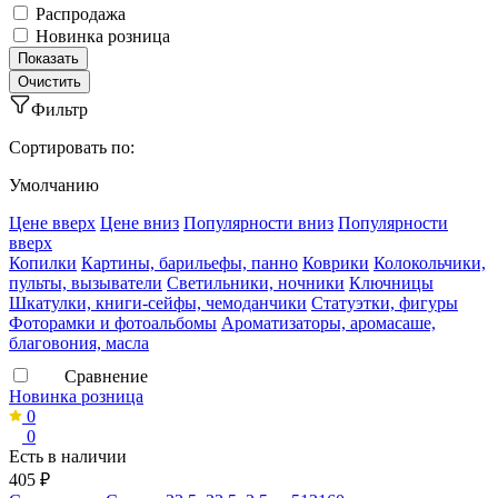
Распродажа
Новинка розница
Фильтр
Сортировать по:
Умолчанию
Ценe вверх
Ценe вниз
Популярности вниз
Популярности
вверх
Копилки
Картины, барильефы, панно
Коврики
Колокольчики,
пульты, вызыватели
Светильники, ночники
Ключницы
Шкатулки, книги-сейфы, чемоданчики
Статуэтки, фигуры
Фоторамки и фотоальбомы
Ароматизаторы, аромасаше,
благовония, масла
Сравнение
Новинка розница
0
0
Есть в наличии
405 ₽