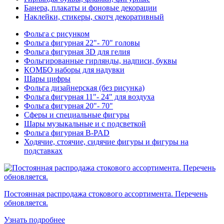
Банера, плакаты и фоновые декорации
Наклейки, стикеры, скотч декоративный
Фольга с рисунком
Фольга фигурная 22"- 70" головы
Фольга фигурная 3D для гелия
Фольгированные гирлянды, надписи, буквы
КОМБО наборы для надувки
Шары цифры
Фольга дизайнерская (без рисунка)
Фольга фигурная 11"- 24" для воздуха
Фольга фигурная 20"- 70"
Сферы и специальные фигуры
Шары музыкальные и с подсветкой
Фольга фигурная B-PAD
Ходячие, стоячие, сидячие фигуры и фигуры на
подставках
Постоянная распродажа стокового ассортимента. Перечень
обновляется.
Узнать подробнее