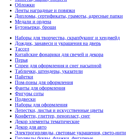
Обложки
Ленты наградные и повязки
Дипломы, сертификаты, грамоты, адресные папки
Медали и ордена
Бутоньерки, броши
Наборы для творчества, скрапбукинг и хендмейд
Дождик, занавеси и украшения на дверь
Тассел
Китайские фонарики для свечей и декора
Перья
Спреи для оформления и снег насыпной
Таблички, штендеры, указатели
Пайетки
Пом-поны для оформления
Фанты для оформления
Фигуры соты
Подвески
Наборы для оформления
Лепестки, листья и искусственные цветы
Конфетти, глиттер, пенопласт, снег
Декор элементы тематические
Декор для авто
Электрогирлянды, световые украшения, свето-нити
Гирлянды буквы, флажки, фигурные