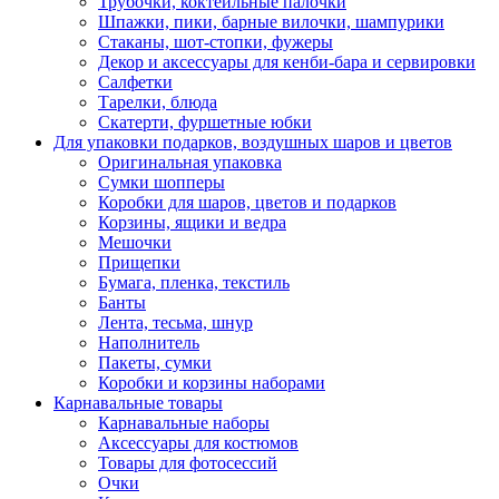
Трубочки, коктейльные палочки
Шпажки, пики, барные вилочки, шампурики
Стаканы, шот-стопки, фужеры
Декор и аксессуары для кенби-бара и сервировки
Салфетки
Тарелки, блюда
Скатерти, фуршетные юбки
Для упаковки подарков, воздушных шаров и цветов
Оригинальная упаковка
Сумки шопперы
Коробки для шаров, цветов и подарков
Корзины, ящики и ведра
Мешочки
Прищепки
Бумага, пленка, текстиль
Банты
Лента, тесьма, шнур
Наполнитель
Пакеты, сумки
Коробки и корзины наборами
Карнавальные товары
Карнавальные наборы
Аксессуары для костюмов
Товары для фотосессий
Очки