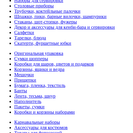
Наборы для сервировки
Столовые приборы
Трубочки, коктейльные палочки
Шпажки, пики, барные вилочки, шампурики
Стаканы, шот-стопки, фужеры
Декор и аксессуары для кенби-бара и сервировки
Салфетки
Тарелки, блюда
Скатерти, фуршетные юбки
Оригинальная упаковка
Сумки шопперы
Коробки для шаров, цветов и подарков
Корзины, ящики и ведра
Мешочки
Прищепки
Бумага, пленка, текстиль
Банты
Лента, тесьма, шнур
Наполнитель
Пакеты, сумки
Коробки и корзины наборами
Карнавальные наборы
Аксессуары для костюмов
Товары для фотосессий