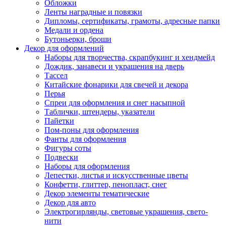
Обложки
Ленты наградные и повязки
Дипломы, сертификаты, грамоты, адресные папки
Медали и ордена
Бутоньерки, броши
Декор для оформлений
Наборы для творчества, скрапбукинг и хендмейд
Дождик, занавеси и украшения на дверь
Тассел
Китайские фонарики для свечей и декора
Перья
Спреи для оформления и снег насыпной
Таблички, штендеры, указатели
Пайетки
Пом-поны для оформления
Фанты для оформления
Фигуры соты
Подвески
Наборы для оформления
Лепестки, листья и искусственные цветы
Конфетти, глиттер, пенопласт, снег
Декор элементы тематические
Декор для авто
Электрогирлянды, световые украшения, свето-
нити