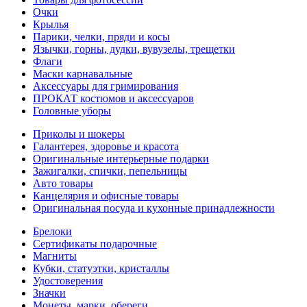
Очки
Крылья
Парики, челки, пряди и косы
Язычки, горны, дудки, вувузелы, трещетки
Флаги
Маски карнавальные
Аксессуары для гримирования
ПРОКАТ костюмов и аксессуаров
Головные уборы
Приколы и шокеры
Галантерея, здоровье и красота
Оригинальные интерьерные подарки
Зажигалки, спички, пепельницы
Авто товары
Канцелярия и офисные товары
Оригинальная посуда и кухонные принадлежности
Брелоки
Сертификаты подарочные
Магниты
Кубки, статуэтки, кристаллы
Удостоверения
Значки
Монеты, марки, обереги