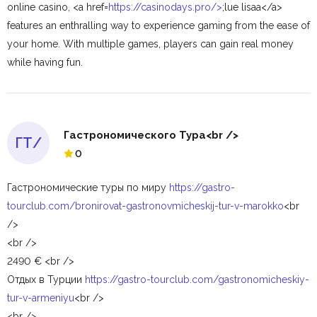
online casino, <a href=
https://casinodays.pro/>
;lue lisaa</a>
features an enthralling way to experience gaming from the ease of
your home. With multiple games, players can gain real money
while having fun.
Гастрономического Тура<br />
ГТ/
0
Гастрономические туры по миру
https://gastro-
tourclub.com/bronirovat-gastronovmicheskij-tur-v-marokko
<br
/>
<br />
2490 € <br />
Отдых в Турции
https://gastro-tourclub.com/gastronomicheskiy-
tur-v-armeniyu
<br />
<br />