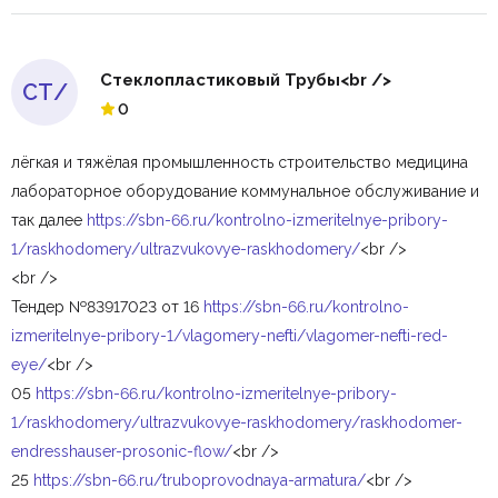
Стеклопластиковый Трубы<br />
СТ/
0
лёгкая и тяжёлая промышленность строительство медицина
лабораторное оборудование коммунальное обслуживание и
так далее
https://sbn-66.ru/kontrolno-izmeritelnye-pribory-
1/raskhodomery/ultrazvukovye-raskhodomery/
<br />
<br />
Тендер №83917023 от 16
https://sbn-66.ru/kontrolno-
izmeritelnye-pribory-1/vlagomery-nefti/vlagomer-nefti-red-
eye/
<br />
05
https://sbn-66.ru/kontrolno-izmeritelnye-pribory-
1/raskhodomery/ultrazvukovye-raskhodomery/raskhodomer-
endresshauser-prosonic-flow/
<br />
25
https://sbn-66.ru/truboprovodnaya-armatura/
<br />