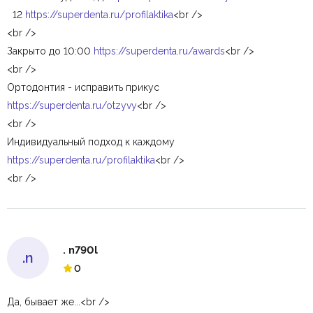
12
https://superdenta.ru/profilaktika
<br />
<br />
Закрыто до 10:00
https://superdenta.ru/awards
<br />
<br />
Ортодонтия - исправить прикус
https://superdenta.ru/otzyvy
<br />
<br />
Индивидуальный подход к каждому
https://superdenta.ru/profilaktika
<br />
<br />
. n790l
.n
0
Да, бывает же...<br />