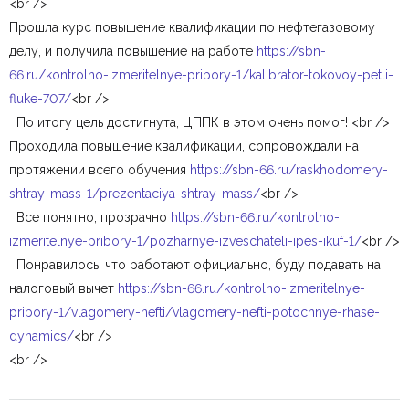
<br />
Прошла курс повышение квалификации по нефтегазовому
делу, и получила повышение на работе
https://sbn-
66.ru/kontrolno-izmeritelnye-pribory-1/kalibrator-tokovoy-petli-
fluke-707/
<br />
По итогу цель достигнута, ЦППК в этом очень помог! <br />
Проходила повышение квалификации, сопровождали на
протяжении всего обучения
https://sbn-66.ru/raskhodomery-
shtray-mass-1/prezentaciya-shtray-mass/
<br />
Все понятно, прозрачно
https://sbn-66.ru/kontrolno-
izmeritelnye-pribory-1/pozharnye-izveschateli-ipes-ikuf-1/
<br />
Понравилось, что работают официально, буду подавать на
налоговый вычет
https://sbn-66.ru/kontrolno-izmeritelnye-
pribory-1/vlagomery-nefti/vlagomery-nefti-potochnye-rhase-
dynamics/
<br />
<br />