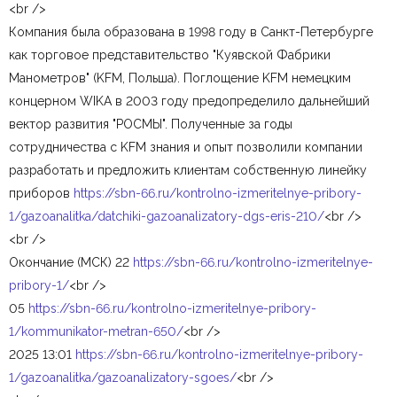
<br />
Компания была образована в 1998 году в Санкт-Петербурге
как торговое представительство "Куявской Фабрики
Манометров" (KFM, Польша). Поглощение KFM немецким
концерном WIKA в 2003 году предопределило дальнейший
вектор развития "РОСМЫ". Полученные за годы
сотрудничества с KFM знания и опыт позволили компании
разработать и предложить клиентам собственную линейку
приборов
https://sbn-66.ru/kontrolno-izmeritelnye-pribory-
1/gazoanalitka/datchiki-gazoanalizatory-dgs-eris-210/
<br />
<br />
Окончание (МСК) 22
https://sbn-66.ru/kontrolno-izmeritelnye-
pribory-1/
<br />
05
https://sbn-66.ru/kontrolno-izmeritelnye-pribory-
1/kommunikator-metran-650/
<br />
2025 13:01
https://sbn-66.ru/kontrolno-izmeritelnye-pribory-
1/gazoanalitka/gazoanalizatory-sgoes/
<br />