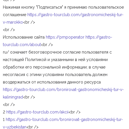
Нажимая кнопку "Подписаться" я принимаю пользовательское
соглашение
https://gastro-tourclub.com/gastronomicheskij-tur-
v-marokko
<br />
<br />
Использование сайта
https://pmpoperator
https://gastro-
tourclub.com/about
<br />
ru/ означает безоговорочное согласие пользователя с
настоящей Политикой и указанными в ней условиями
обработки его персональной информации; в случае
несогласия с этими условиями пользователь должен
воздержаться от использования данного ресурса
https://gastro-tourclub.com/bronirovat-gastronomicheskij-tur-v-
kaliningrad
<br />
<br />
2
https://gastro-tourclub.com/akcii
<br />
1
https://gastro-tourclub.com/bronirovat-gastronomicheskij-tur-
v-uzbekistan
<br />