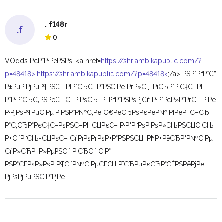
. f148r
.f
0
VOdds РєР°Р·РёРЅРѕ, <a href=
https://shriambikapublic.com/?
p=48418>
;
https://shriambikapublic.com/?p=48418<
;/a> РЅР°РґР°С”
Р±РµР·РјРµР¶РЅС– РІР°СЂС–Р°РЅС‚Рё РґР»СЏ РіСЂР°РІС†С–РІ
Р°Р·Р°СЂС‚РЅРёС… С–РіРѕСЂ. Р’ РґР°РЅРѕРјСѓ Р·Р°РєР»Р°РґС– РІРё
Р·РјРѕР¶РµС‚Рµ Р·РЅР°Р№С‚Рё С€РёСЂРѕРєРёР№ РІРёР±С–СЂ
Р°С‚СЂР°РєС†С–РѕРЅС–РІ, СЏРєС– Р·Р°РґРѕРІРѕР»СЊРЅСЏС‚СЊ
Р±СѓРґСЊ-СЏРєС– СѓРїРѕРґРѕР±Р°РЅРЅСЏ. РћР±РёСЂР°Р№С‚Рµ
СѓР»СЋР±Р»РµРЅСѓ РіСЂСѓ С‚Р°
РЅР°СЃРѕР»РѕРґР¶СѓР№С‚РµСЃСЏ РїСЂРµРєСЂР°СЃРЅРёРјРё
РјРѕРјРµРЅС‚Р°РјРё.