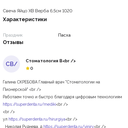
Свеча Яйцо ХВ Верба 6,5см 1020
Характеристики
Праздник
Пасха
Отзывы
Стоматология В<br />
СВ/
0
Галина СКРЕБОВА Главный врач "Стоматологии на
Пионерской" <br />
Работаем точно и быстро благодаря цифровым технологиям
https://superdenta.ru/mediki
<br />
<br />
ул
https://superdenta.ru/hirurgiya
<br />
Николая Руднева, д
https://superdenta.ru/viniry
<br />