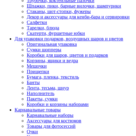
Трубочки, коктейльные палочки
Шпажки, пики, барные вилочки, шампурики
Стаканы, шот-стопки, фужеры
Декор и аксессуары для кенби-бара и сервировки
Салфетки
Тарелки, блюда
Скатерти, фуршетные юбки
Для упаковки подарков, воздушных шаров и цветов
Оригинальная упаковка
Сумки шопперы
Коробки для шаров, цветов и подарков
Корзины, ящики и ведра
Мешочки
Прищепки
Бумага, пленка, текстиль
Банты
Лента, тесьма, шнур
Наполнитель
Пакеты, сумки
Коробки и корзины наборами
Карнавальные товары
Карнавальные наборы
Аксессуары для костюмов
Товары для фотосессий
Очки