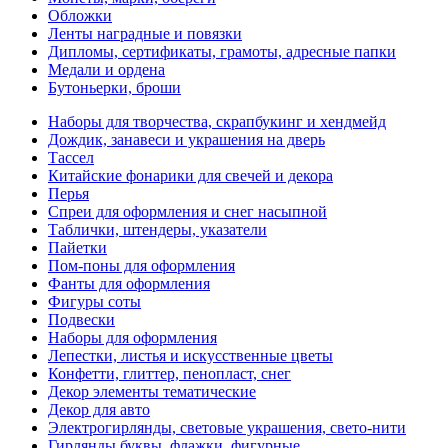
Обложки
Ленты наградные и повязки
Дипломы, сертификаты, грамоты, адресные папки
Медали и ордена
Бутоньерки, броши
Наборы для творчества, скрапбукинг и хендмейд
Дождик, занавеси и украшения на дверь
Тассел
Китайские фонарики для свечей и декора
Перья
Спреи для оформления и снег насыпной
Таблички, штендеры, указатели
Пайетки
Пом-поны для оформления
Фанты для оформления
Фигуры соты
Подвески
Наборы для оформления
Лепестки, листья и искусственные цветы
Конфетти, глиттер, пенопласт, снег
Декор элементы тематические
Декор для авто
Электрогирлянды, световые украшения, свето-нити
Гирлянды буквы, флажки, фигурные