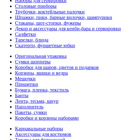
Наборы для сервировки
Столовые приборы
Трубочки, коктейльные палочки
Шпажки, пики, барные вилочки, шампурики
Стаканы, шот-стопки, фужеры
Декор и аксессуары для кенби-бара и сервировки
Салфетки
Тарелки, блюда
Скатерти, фуршетные юбки
Оригинальная упаковка
Сумки шопперы
Коробки для шаров, цветов и подарков
Корзины, ящики и ведра
Мешочки
Прищепки
Бумага, пленка, текстиль
Банты
Лента, тесьма, шнур
Наполнитель
Пакеты, сумки
Коробки и корзины наборами
Карнавальные наборы
Аксессуары для костюмов
Товары для фотосессий