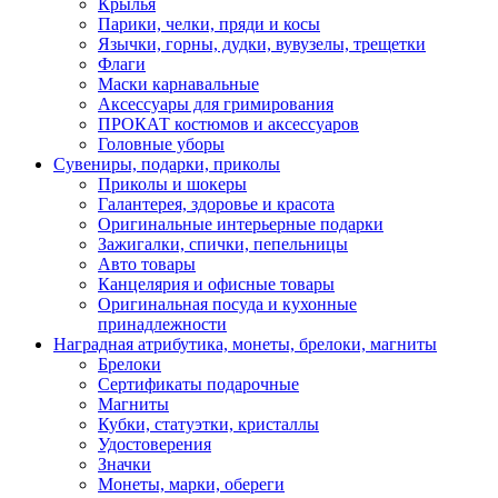
Крылья
Парики, челки, пряди и косы
Язычки, горны, дудки, вувузелы, трещетки
Флаги
Маски карнавальные
Аксессуары для гримирования
ПРОКАТ костюмов и аксессуаров
Головные уборы
Сувениры, подарки, приколы
Приколы и шокеры
Галантерея, здоровье и красота
Оригинальные интерьерные подарки
Зажигалки, спички, пепельницы
Авто товары
Канцелярия и офисные товары
Оригинальная посуда и кухонные
принадлежности
Наградная атрибутика, монеты, брелоки, магниты
Брелоки
Сертификаты подарочные
Магниты
Кубки, статуэтки, кристаллы
Удостоверения
Значки
Монеты, марки, обереги