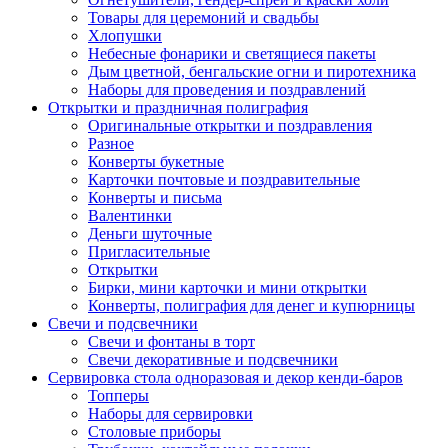
Товары для церемоний и свадьбы
Хлопушки
Небесные фонарики и светящиеся пакеты
Дым цветной, бенгальские огни и пиротехника
Наборы для проведения и поздравлений
Открытки и праздничная полиграфия
Оригинальные открытки и поздравления
Разное
Конверты букетные
Карточки почтовые и поздравительные
Конверты и письма
Валентинки
Деньги шуточные
Пригласительные
Открытки
Бирки, мини карточки и мини открытки
Конверты, полиграфия для денег и купюрницы
Свечи и подсвечники
Свечи и фонтаны в торт
Свечи декоративные и подсвечники
Сервировка стола одноразовая и декор кенди-баров
Топперы
Наборы для сервировки
Столовые приборы