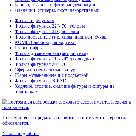
Банера, плакаты и фоновые декорации
Наклейки, стикеры, скотч декоративный
Фольга с рисунком
Фольга фигурная 22"- 70" головы
Фольга фигурная 3D для гелия
Фольгированные гирлянды, надписи, буквы
КОМБО наборы для надувки
Шары цифры
Фольга дизайнерская (без рисунка)
Фольга фигурная 11"- 24" для воздуха
Фольга фигурная 20"- 70"
Сферы и специальные фигуры
Шары музыкальные и с подсветкой
Фольга фигурная B-PAD
Ходячие, стоячие, сидячие фигуры и фигуры на
подставках
Постоянная распродажа стокового ассортимента. Перечень
обновляется.
Узнать подробнее