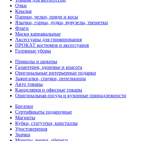
Очки
Крылья
Парики, челки, пряди и косы
Язычки, горны, дудки, вувузелы, трещетки
Флаги
Маски карнавальные
Аксессуары для гримирования
ПРОКАТ костюмов и аксессуаров
Головные уборы
Приколы и шокеры
Галантерея, здоровье и красота
Оригинальные интерьерные подарки
Зажигалки, спички, пепельницы
Авто товары
Канцелярия и офисные товары
Оригинальная посуда и кухонные принадлежности
Брелоки
Сертификаты подарочные
Магниты
Кубки, статуэтки, кристаллы
Удостоверения
Значки
Монеты, марки, обереги