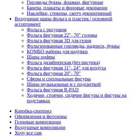
Гирлянды буквы, флажки, фигурные
Банера, плакаты и фоновые декорации
Наклейки, стикеры, скотч декоративный
Воздушные шары фольга и пластик | основной
ассортимент
Фольга с рисунком
Фольга фигурная 22"- 70" головы
Фольга фигурная 3D для гелия
Фольгированные гирлянды, надписи, буквы
КОМБО наборы для надувки
Шары цифры
Фольга дизайнерская (без рисунка)
Фольга фигурная 11"- 24" для воздуха
Фольга фигурная 20"- 70"
Сферы и специальные фигуры
Шары музыкальные и с подсветкой
Фольга фигурная B-PAD
Ходячие, стоячие, сидячие фигуры и фигуры на
подставках
Коробка-сюрприз
Оформления и фотозоны
Гелиевые композиции
Воздушные композиции
Хочу все сам