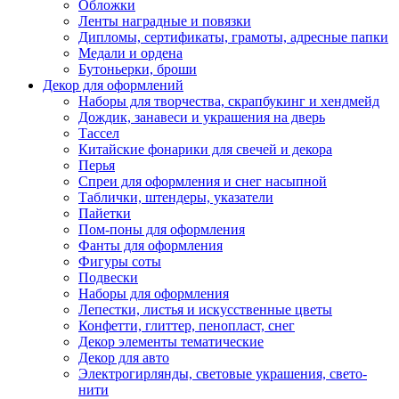
Обложки
Ленты наградные и повязки
Дипломы, сертификаты, грамоты, адресные папки
Медали и ордена
Бутоньерки, броши
Декор для оформлений
Наборы для творчества, скрапбукинг и хендмейд
Дождик, занавеси и украшения на дверь
Тассел
Китайские фонарики для свечей и декора
Перья
Спреи для оформления и снег насыпной
Таблички, штендеры, указатели
Пайетки
Пом-поны для оформления
Фанты для оформления
Фигуры соты
Подвески
Наборы для оформления
Лепестки, листья и искусственные цветы
Конфетти, глиттер, пенопласт, снег
Декор элементы тематические
Декор для авто
Электрогирлянды, световые украшения, свето-
нити