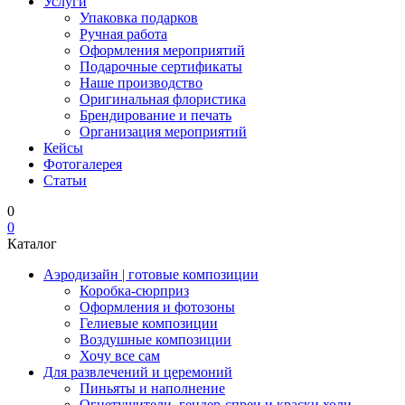
Услуги
Упаковка подарков
Ручная работа
Оформления мероприятий
Подарочные сертификаты
Наше производство
Оригинальная флористика
Брендирование и печать
Организация мероприятий
Кейсы
Фотогалерея
Статьи
0
0
Каталог
Аэродизайн | готовые композиции
Коробка-сюрприз
Оформления и фотозоны
Гелиевые композиции
Воздушные композиции
Хочу все сам
Для развлечений и церемоний
Пиньяты и наполнение
Огнетушители, гендер-спреи и краски холи