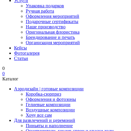
Услуги
Упаковка подарков
Ручная работа
Оформления мероприятий
Подарочные сертификаты
Наше производство
Оригинальная флористика
Брендирование и печать
Организация мероприятий
Кейсы
Фотогалерея
Статьи
0
0
Каталог
Аэродизайн | готовые композиции
Коробка-сюрприз
Оформления и фотозоны
Гелиевые композиции
Воздушные композиции
Хочу все сам
Для развлечений и церемоний
Пиньяты и наполнение
Огнетушители, гендер-спреи и краски холи