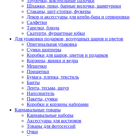
Трубочки, коктейльные палочки
Шпажки, пики, барные вилочки, шампурики
Стаканы, шот-стопки, фужеры
Декор и аксессуары для кенби-бара и сервировки
Салфетки
Тарелки, блюда
Скатерти, фуршетные юбки
Для упаковки подарков, воздушных шаров и цветов
Оригинальная упаковка
Сумки шопперы
Коробки для шаров, цветов и подарков
Корзины, ящики и ведра
Мешочки
Прищепки
Бумага, пленка, текстиль
Банты
Лента, тесьма, шнур
Наполнитель
Пакеты, сумки
Коробки и корзины наборами
Карнавальные товары
Карнавальные наборы
Аксессуары для костюмов
Товары для фотосессий
Очки