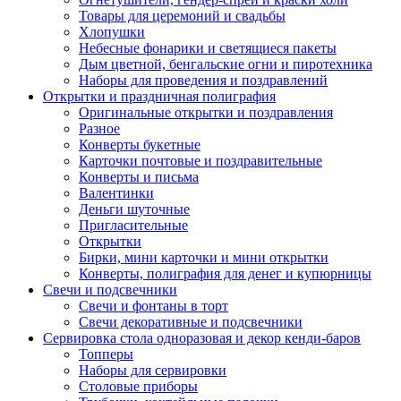
Товары для церемоний и свадьбы
Хлопушки
Небесные фонарики и светящиеся пакеты
Дым цветной, бенгальские огни и пиротехника
Наборы для проведения и поздравлений
Открытки и праздничная полиграфия
Оригинальные открытки и поздравления
Разное
Конверты букетные
Карточки почтовые и поздравительные
Конверты и письма
Валентинки
Деньги шуточные
Пригласительные
Открытки
Бирки, мини карточки и мини открытки
Конверты, полиграфия для денег и купюрницы
Свечи и подсвечники
Свечи и фонтаны в торт
Свечи декоративные и подсвечники
Сервировка стола одноразовая и декор кенди-баров
Топперы
Наборы для сервировки
Столовые приборы