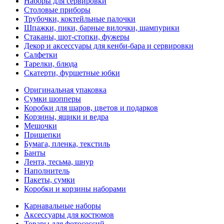
Наборы для сервировки
Столовые приборы
Трубочки, коктейльные палочки
Шпажки, пики, барные вилочки, шампурики
Стаканы, шот-стопки, фужеры
Декор и аксессуары для кенби-бара и сервировки
Салфетки
Тарелки, блюда
Скатерти, фуршетные юбки
Оригинальная упаковка
Сумки шопперы
Коробки для шаров, цветов и подарков
Корзины, ящики и ведра
Мешочки
Прищепки
Бумага, пленка, текстиль
Банты
Лента, тесьма, шнур
Наполнитель
Пакеты, сумки
Коробки и корзины наборами
Карнавальные наборы
Аксессуары для костюмов
Товары для фотосессий