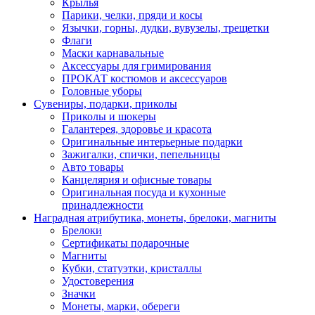
Крылья
Парики, челки, пряди и косы
Язычки, горны, дудки, вувузелы, трещетки
Флаги
Маски карнавальные
Аксессуары для гримирования
ПРОКАТ костюмов и аксессуаров
Головные уборы
Сувениры, подарки, приколы
Приколы и шокеры
Галантерея, здоровье и красота
Оригинальные интерьерные подарки
Зажигалки, спички, пепельницы
Авто товары
Канцелярия и офисные товары
Оригинальная посуда и кухонные
принадлежности
Наградная атрибутика, монеты, брелоки, магниты
Брелоки
Сертификаты подарочные
Магниты
Кубки, статуэтки, кристаллы
Удостоверения
Значки
Монеты, марки, обереги