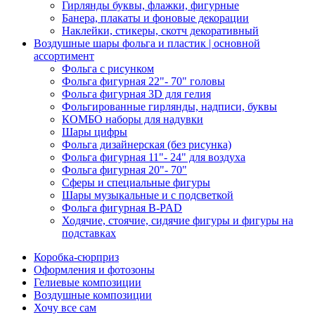
Гирлянды буквы, флажки, фигурные
Банера, плакаты и фоновые декорации
Наклейки, стикеры, скотч декоративный
Воздушные шары фольга и пластик | основной
ассортимент
Фольга с рисунком
Фольга фигурная 22"- 70" головы
Фольга фигурная 3D для гелия
Фольгированные гирлянды, надписи, буквы
КОМБО наборы для надувки
Шары цифры
Фольга дизайнерская (без рисунка)
Фольга фигурная 11"- 24" для воздуха
Фольга фигурная 20"- 70"
Сферы и специальные фигуры
Шары музыкальные и с подсветкой
Фольга фигурная B-PAD
Ходячие, стоячие, сидячие фигуры и фигуры на
подставках
Коробка-сюрприз
Оформления и фотозоны
Гелиевые композиции
Воздушные композиции
Хочу все сам