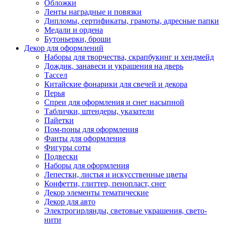
Обложки
Ленты наградные и повязки
Дипломы, сертификаты, грамоты, адресные папки
Медали и ордена
Бутоньерки, броши
Декор для оформлений
Наборы для творчества, скрапбукинг и хендмейд
Дождик, занавеси и украшения на дверь
Тассел
Китайские фонарики для свечей и декора
Перья
Спреи для оформления и снег насыпной
Таблички, штендеры, указатели
Пайетки
Пом-поны для оформления
Фанты для оформления
Фигуры соты
Подвески
Наборы для оформления
Лепестки, листья и искусственные цветы
Конфетти, глиттер, пенопласт, снег
Декор элементы тематические
Декор для авто
Электрогирлянды, световые украшения, свето-
нити