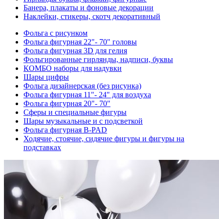
Банера, плакаты и фоновые декорации
Наклейки, стикеры, скотч декоративный
Фольга с рисунком
Фольга фигурная 22"- 70" головы
Фольга фигурная 3D для гелия
Фольгированные гирлянды, надписи, буквы
КОМБО наборы для надувки
Шары цифры
Фольга дизайнерская (без рисунка)
Фольга фигурная 11"- 24" для воздуха
Фольга фигурная 20"- 70"
Сферы и специальные фигуры
Шары музыкальные и с подсветкой
Фольга фигурная B-PAD
Ходячие, стоячие, сидячие фигуры и фигуры на
подставках