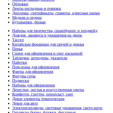
Обложки
Ленты наградные и повязки
Дипломы, сертификаты, грамоты, адресные папки
Медали и ордена
Бутоньерки, броши
Наборы для творчества, скрапбукинг и хендмейд
Дождик, занавеси и украшения на дверь
Тассел
Китайские фонарики для свечей и декора
Перья
Спреи для оформления и снег насыпной
Таблички, штендеры, указатели
Пайетки
Пом-поны для оформления
Фанты для оформления
Фигуры соты
Подвески
Наборы для оформления
Лепестки, листья и искусственные цветы
Конфетти, глиттер, пенопласт, снег
Декор элементы тематические
Декор для авто
Электрогирлянды, световые украшения, свето-нити
Гирлянды буквы, флажки, фигурные