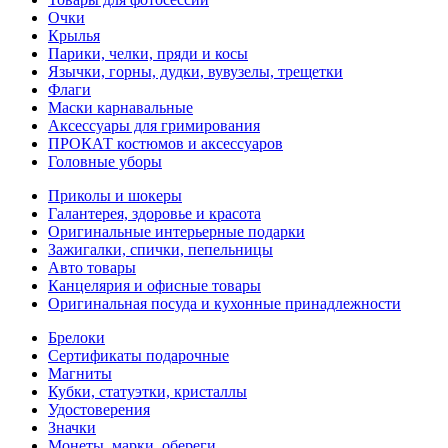
Очки
Крылья
Парики, челки, пряди и косы
Язычки, горны, дудки, вувузелы, трещетки
Флаги
Маски карнавальные
Аксессуары для гримирования
ПРОКАТ костюмов и аксессуаров
Головные уборы
Приколы и шокеры
Галантерея, здоровье и красота
Оригинальные интерьерные подарки
Зажигалки, спички, пепельницы
Авто товары
Канцелярия и офисные товары
Оригинальная посуда и кухонные принадлежности
Брелоки
Сертификаты подарочные
Магниты
Кубки, статуэтки, кристаллы
Удостоверения
Значки
Монеты, марки, обереги