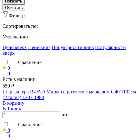
Фильтр
Сортировать по:
Умолчанию
Ценe вверх
Ценe вниз
Популярности вниз
Популярности
вверх
Сравнение
0
0
Есть в наличии
550 ₽
Шар фигура B-PAD Мишка в розовом с маркером G40"/102см
(Италия) 1207-1983
В корзину
В 1 клик
шт
Сравнение
0
0