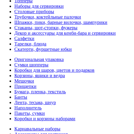
Топперы
Наборы для сервировки
Столовые приборы
Трубочки, коктейльные палочки
Шпажки, пики, барные вилочки, шампурики
Стаканы, шот-стопки, фужеры
Декор и аксессуары для кенби-бара и сервировки
Салфетки
Тарелки, блюда
Скатерти, фуршетные юбки
Оригинальная упаковка
Сумки шопперы
Коробки для шаров, цветов и подарков
Корзины, ящики и ведра
Мешочки
Прищепки
Бумага, пленка, текстиль
Банты
Лента, тесьма, шнур
Наполнитель
Пакеты, сумки
Коробки и корзины наборами
Карнавальные наборы