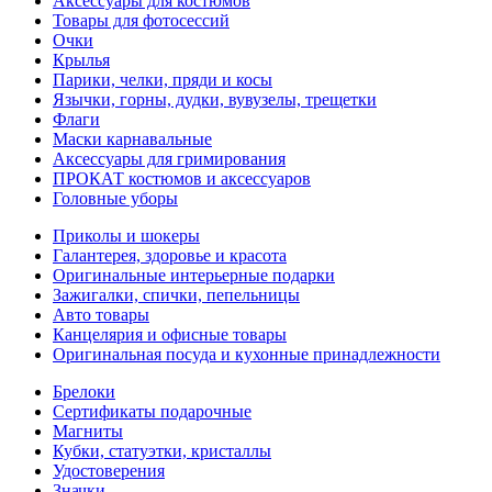
Аксессуары для костюмов
Товары для фотосессий
Очки
Крылья
Парики, челки, пряди и косы
Язычки, горны, дудки, вувузелы, трещетки
Флаги
Маски карнавальные
Аксессуары для гримирования
ПРОКАТ костюмов и аксессуаров
Головные уборы
Приколы и шокеры
Галантерея, здоровье и красота
Оригинальные интерьерные подарки
Зажигалки, спички, пепельницы
Авто товары
Канцелярия и офисные товары
Оригинальная посуда и кухонные принадлежности
Брелоки
Сертификаты подарочные
Магниты
Кубки, статуэтки, кристаллы
Удостоверения
Значки