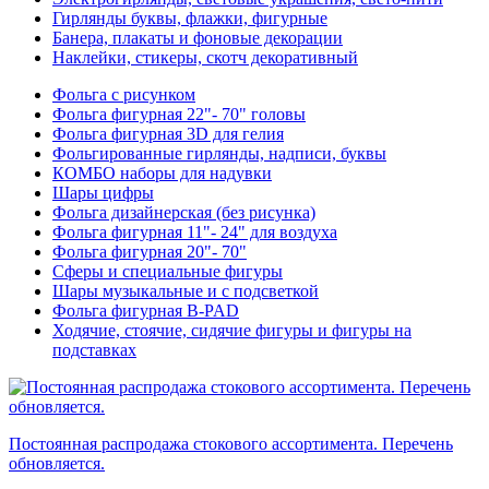
Гирлянды буквы, флажки, фигурные
Банера, плакаты и фоновые декорации
Наклейки, стикеры, скотч декоративный
Фольга с рисунком
Фольга фигурная 22"- 70" головы
Фольга фигурная 3D для гелия
Фольгированные гирлянды, надписи, буквы
КОМБО наборы для надувки
Шары цифры
Фольга дизайнерская (без рисунка)
Фольга фигурная 11"- 24" для воздуха
Фольга фигурная 20"- 70"
Сферы и специальные фигуры
Шары музыкальные и с подсветкой
Фольга фигурная B-PAD
Ходячие, стоячие, сидячие фигуры и фигуры на
подставках
Постоянная распродажа стокового ассортимента. Перечень
обновляется.