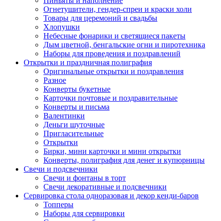
Пиньяты и наполнение
Огнетушители, гендер-спреи и краски холи
Товары для церемоний и свадьбы
Хлопушки
Небесные фонарики и светящиеся пакеты
Дым цветной, бенгальские огни и пиротехника
Наборы для проведения и поздравлений
Открытки и праздничная полиграфия
Оригинальные открытки и поздравления
Разное
Конверты букетные
Карточки почтовые и поздравительные
Конверты и письма
Валентинки
Деньги шуточные
Пригласительные
Открытки
Бирки, мини карточки и мини открытки
Конверты, полиграфия для денег и купюрницы
Свечи и подсвечники
Свечи и фонтаны в торт
Свечи декоративные и подсвечники
Сервировка стола одноразовая и декор кенди-баров
Топперы
Наборы для сервировки