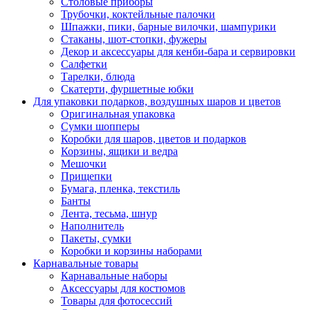
Столовые приборы
Трубочки, коктейльные палочки
Шпажки, пики, барные вилочки, шампурики
Стаканы, шот-стопки, фужеры
Декор и аксессуары для кенби-бара и сервировки
Салфетки
Тарелки, блюда
Скатерти, фуршетные юбки
Для упаковки подарков, воздушных шаров и цветов
Оригинальная упаковка
Сумки шопперы
Коробки для шаров, цветов и подарков
Корзины, ящики и ведра
Мешочки
Прищепки
Бумага, пленка, текстиль
Банты
Лента, тесьма, шнур
Наполнитель
Пакеты, сумки
Коробки и корзины наборами
Карнавальные товары
Карнавальные наборы
Аксессуары для костюмов
Товары для фотосессий