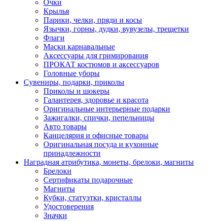
Очки
Крылья
Парики, челки, пряди и косы
Язычки, горны, дудки, вувузелы, трещетки
Флаги
Маски карнавальные
Аксессуары для гримирования
ПРОКАТ костюмов и аксессуаров
Головные уборы
Сувениры, подарки, приколы
Приколы и шокеры
Галантерея, здоровье и красота
Оригинальные интерьерные подарки
Зажигалки, спички, пепельницы
Авто товары
Канцелярия и офисные товары
Оригинальная посуда и кухонные
принадлежности
Наградная атрибутика, монеты, брелоки, магниты
Брелоки
Сертификаты подарочные
Магниты
Кубки, статуэтки, кристаллы
Удостоверения
Значки