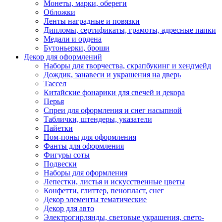
Монеты, марки, обереги
Обложки
Ленты наградные и повязки
Дипломы, сертификаты, грамоты, адресные папки
Медали и ордена
Бутоньерки, броши
Декор для оформлений
Наборы для творчества, скрапбукинг и хендмейд
Дождик, занавеси и украшения на дверь
Тассел
Китайские фонарики для свечей и декора
Перья
Спреи для оформления и снег насыпной
Таблички, штендеры, указатели
Пайетки
Пом-поны для оформления
Фанты для оформления
Фигуры соты
Подвески
Наборы для оформления
Лепестки, листья и искусственные цветы
Конфетти, глиттер, пенопласт, снег
Декор элементы тематические
Декор для авто
Электрогирлянды, световые украшения, свето-