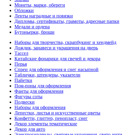
Монеты, марки, обереги
Обложки
Ленты наградные и повязки
Дипломы, сертификаты, грамоты, адресные папки
Медали и ордена
Бутоньерки, броши
Наборы для творчества, скрапбукинг и хендмейд
Дождик, занавеси и украшения на дверь
Тассел
Китайские фонарики для свечей и декора
Перья
Спреи для оформления и снег насыпной
Таблички, штендеры, указатели
Пайетки
Пом-поны для оформления
Фанты для оформления
Фигуры соты
Подвески
Наборы для оформления
Лепестки, листья и искусственные цветы
Конфетти, глиттер, пенопласт, снег
Декор элементы тематические
Декор для авто
Электрогирлянды, световые украшения, свето-нити