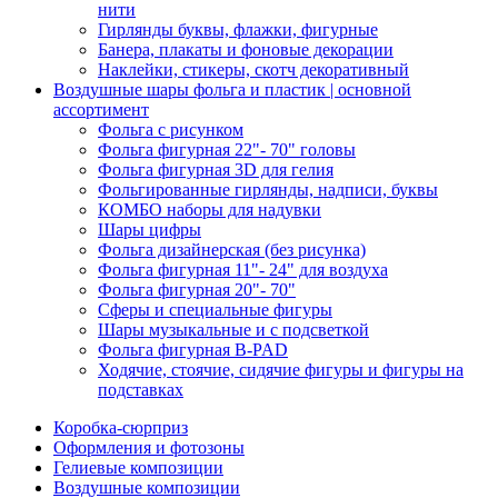
нити
Гирлянды буквы, флажки, фигурные
Банера, плакаты и фоновые декорации
Наклейки, стикеры, скотч декоративный
Воздушные шары фольга и пластик | основной
ассортимент
Фольга с рисунком
Фольга фигурная 22"- 70" головы
Фольга фигурная 3D для гелия
Фольгированные гирлянды, надписи, буквы
КОМБО наборы для надувки
Шары цифры
Фольга дизайнерская (без рисунка)
Фольга фигурная 11"- 24" для воздуха
Фольга фигурная 20"- 70"
Сферы и специальные фигуры
Шары музыкальные и с подсветкой
Фольга фигурная B-PAD
Ходячие, стоячие, сидячие фигуры и фигуры на
подставках
Коробка-сюрприз
Оформления и фотозоны
Гелиевые композиции
Воздушные композиции