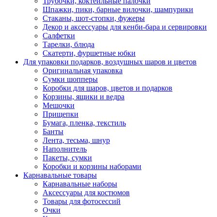
Трубочки, коктейльные палочки
Шпажки, пики, барные вилочки, шампурики
Стаканы, шот-стопки, фужеры
Декор и аксессуары для кенби-бара и сервировки
Салфетки
Тарелки, блюда
Скатерти, фуршетные юбки
Для упаковки подарков, воздушных шаров и цветов
Оригинальная упаковка
Сумки шопперы
Коробки для шаров, цветов и подарков
Корзины, ящики и ведра
Мешочки
Прищепки
Бумага, пленка, текстиль
Банты
Лента, тесьма, шнур
Наполнитель
Пакеты, сумки
Коробки и корзины наборами
Карнавальные товары
Карнавальные наборы
Аксессуары для костюмов
Товары для фотосессий
Очки