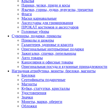
Крылья
Парики, челки, пряди и косы
Язычки, горны, дудки, вувузелы, трещетки
Флаги
Маски карнавальные
Аксессуары для гримирования
ПРОКАТ костюмов и аксессуаров
Головные уборы
Сувениры, подарки, приколы
Приколы и шокеры
Галантерея, здоровье и красота
Оригинальные интерьерные подарки
Зажигалки, спички, пепельницы
Авто товары
Канцелярия и офисные товары
Оригинальная посуда и кухонные принадлежности
Наградная атрибутика, монеты, брелоки, магниты
Брелоки
Сертификаты подарочные
Магниты
Кубки, статуэтки, кристаллы
Удостоверения
Значки
Монеты, марки, обереги
Обложки