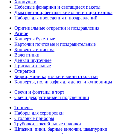
Хлопушки
Небесные фонарики и светящиеся пакеты
Дым цветной, бенгальские огни и пиротехника
Наборы для проведения и поздравлений
Оригинальные открытки и поздравления
Разное
Конверты букетные
Карточки почтовые и поздравительные
Конверты и письма
Валентинки
Деньги шуточные
Пригласительные
Открытки
Бирки, мини карточки и мини открытки
Конверты, полиграфия для денег и купюрницы
Свечи и фонтаны в торт
Свечи декоративные и подсвечники
Топперы
Наборы для сервировки
Столовые приборы
Трубочки, коктейльные палочки
Шпажки, пики, барные вилочки, шампурики