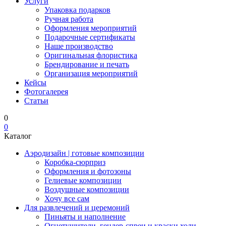
Услуги
Упаковка подарков
Ручная работа
Оформления мероприятий
Подарочные сертификаты
Наше производство
Оригинальная флористика
Брендирование и печать
Организация мероприятий
Кейсы
Фотогалерея
Статьи
0
0
Каталог
Аэродизайн | готовые композиции
Коробка-сюрприз
Оформления и фотозоны
Гелиевые композиции
Воздушные композиции
Хочу все сам
Для развлечений и церемоний
Пиньяты и наполнение
Огнетушители, гендер-спреи и краски холи