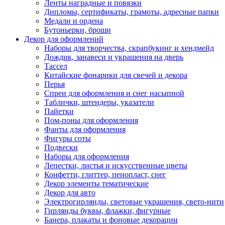
Ленты наградные и повязки
Дипломы, сертификаты, грамоты, адресные папки
Медали и ордена
Бутоньерки, броши
Декор для оформлений
Наборы для творчества, скрапбукинг и хендмейд
Дождик, занавеси и украшения на дверь
Тассел
Китайские фонарики для свечей и декора
Перья
Спреи для оформления и снег насыпной
Таблички, штендеры, указатели
Пайетки
Пом-поны для оформления
Фанты для оформления
Фигуры соты
Подвески
Наборы для оформления
Лепестки, листья и искусственные цветы
Конфетти, глиттер, пенопласт, снег
Декор элементы тематические
Декор для авто
Электрогирлянды, световые украшения, свето-нити
Гирлянды буквы, флажки, фигурные
Банера, плакаты и фоновые декорации