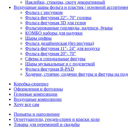
Наклейки, стикеры, скотч декоративный
Воздушные шары фольга и пластик | основной ассортиме
Фольга с рисунком
Фольга фигурная 22"- 70" головы
Фольга фигурная 3D для гелия
Фольгированные гирлянды, надписи, буквы
КОМБО наборы для надувки
Шары цифры
Фольга дизайнерская (без рисунка)
Фольга фигурная 11"- 24" для воздуха
Фольга фигурная 20"- 70"
Сферы и специальные фигуры
Шары музыкальные и с подсветкой
Фольга фигурная B-PAD
Ходячие, стоячие, сидячие фигуры и фигуры на под
Коробка-сюрприз
Оформления и фотозоны
Гелиевые композиции
Воздушные композиции
Хочу все сам
Пиньяты и наполнение
Огнетушители, гендер-спреи и краски холи
Товары для церемоний и свадьбы