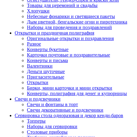
Товары для церемоний и свадьбы
Хлопушки
Небесные фонарики и светящиеся пакеты
Дым цветной, бенгальские огни и пиротехника
Наборы для проведения и поздравлений
Открытки и праздничная полиграфия
Оригинальные открытки и поздравления
Разное
Конверты букетные
Карточки почтовые и поздравительные
Конверты и письма
Валентинки
Деньги шуточные
Пригласительные
Открытки
Бирки, мини карточки и мини открытки
Конверты, полиграфия для денег и купюрницы
Свечи и подсвечники
Свечи и фонтаны в торт
Свечи декоративные и подсвечники
Сервировка стола одноразовая и декор кенди-баров
Топперы
Наборы для сервировки
Столовые приборы