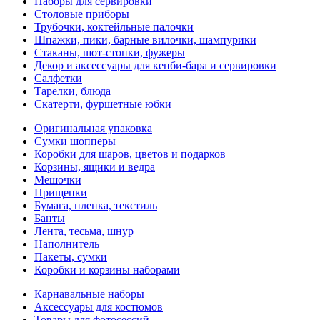
Наборы для сервировки
Столовые приборы
Трубочки, коктейльные палочки
Шпажки, пики, барные вилочки, шампурики
Стаканы, шот-стопки, фужеры
Декор и аксессуары для кенби-бара и сервировки
Салфетки
Тарелки, блюда
Скатерти, фуршетные юбки
Оригинальная упаковка
Сумки шопперы
Коробки для шаров, цветов и подарков
Корзины, ящики и ведра
Мешочки
Прищепки
Бумага, пленка, текстиль
Банты
Лента, тесьма, шнур
Наполнитель
Пакеты, сумки
Коробки и корзины наборами
Карнавальные наборы
Аксессуары для костюмов
Товары для фотосессий