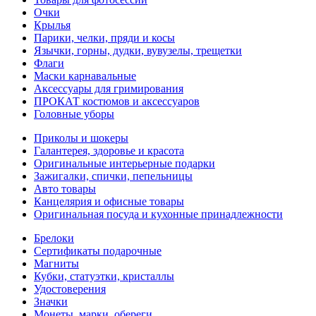
Очки
Крылья
Парики, челки, пряди и косы
Язычки, горны, дудки, вувузелы, трещетки
Флаги
Маски карнавальные
Аксессуары для гримирования
ПРОКАТ костюмов и аксессуаров
Головные уборы
Приколы и шокеры
Галантерея, здоровье и красота
Оригинальные интерьерные подарки
Зажигалки, спички, пепельницы
Авто товары
Канцелярия и офисные товары
Оригинальная посуда и кухонные принадлежности
Брелоки
Сертификаты подарочные
Магниты
Кубки, статуэтки, кристаллы
Удостоверения
Значки
Монеты, марки, обереги