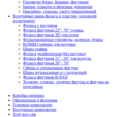
Гирлянды буквы, флажки, фигурные
Банера, плакаты и фоновые декорации
Наклейки, стикеры, скотч декоративный
Воздушные шары фольга и пластик | основной
ассортимент
Фольга с рисунком
Фольга фигурная 22"- 70" головы
Фольга фигурная 3D для гелия
Фольгированные гирлянды, надписи, буквы
КОМБО наборы для надувки
Шары цифры
Фольга дизайнерская (без рисунка)
Фольга фигурная 11"- 24" для воздуха
Фольга фигурная 20"- 70"
Сферы и специальные фигуры
Шары музыкальные и с подсветкой
Фольга фигурная B-PAD
Ходячие, стоячие, сидячие фигуры и фигуры на
подставках
Коробка-сюрприз
Оформления и фотозоны
Гелиевые композиции
Воздушные композиции
Хочу все сам