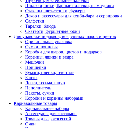
Трубочки, коктейльные палочки
Шпажки, пики, барные вилочки, шампурики
Стаканы, шот-стопки, фужеры
Декор и аксессуары для кенби-бара и сервировки
Салфетки
Тарелки, блюда
Скатерти, фуршетные юбки
Для упаковки подарков, воздушных шаров и цветов
Оригинальная упаковка
Сумки шопперы
Коробки для шаров, цветов и подарков
Корзины, ящики и ведра
Мешочки
Прищепки
Бумага, пленка, текстиль
Банты
Лента, тесьма, шнур
Наполнитель
Пакеты, сумки
Коробки и корзины наборами
Карнавальные товары
Карнавальные наборы
Аксессуары для костюмов
Товары для фотосессий
Очки