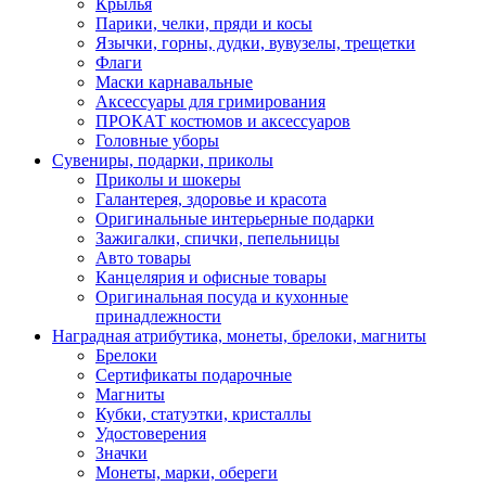
Крылья
Парики, челки, пряди и косы
Язычки, горны, дудки, вувузелы, трещетки
Флаги
Маски карнавальные
Аксессуары для гримирования
ПРОКАТ костюмов и аксессуаров
Головные уборы
Сувениры, подарки, приколы
Приколы и шокеры
Галантерея, здоровье и красота
Оригинальные интерьерные подарки
Зажигалки, спички, пепельницы
Авто товары
Канцелярия и офисные товары
Оригинальная посуда и кухонные
принадлежности
Наградная атрибутика, монеты, брелоки, магниты
Брелоки
Сертификаты подарочные
Магниты
Кубки, статуэтки, кристаллы
Удостоверения
Значки
Монеты, марки, обереги