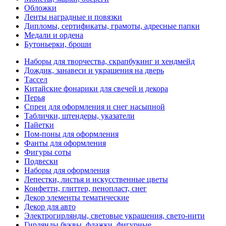
Обложки
Ленты наградные и повязки
Дипломы, сертификаты, грамоты, адресные папки
Медали и ордена
Бутоньерки, броши
Наборы для творчества, скрапбукинг и хендмейд
Дождик, занавеси и украшения на дверь
Тассел
Китайские фонарики для свечей и декора
Перья
Спреи для оформления и снег насыпной
Таблички, штендеры, указатели
Пайетки
Пом-поны для оформления
Фанты для оформления
Фигуры соты
Подвески
Наборы для оформления
Лепестки, листья и искусственные цветы
Конфетти, глиттер, пенопласт, снег
Декор элементы тематические
Декор для авто
Электрогирлянды, световые украшения, свето-нити
Гирлянды буквы, флажки, фигурные