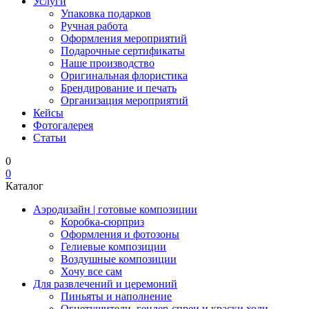
Услуги
Упаковка подарков
Ручная работа
Оформления мероприятий
Подарочные сертификаты
Наше производство
Оригинальная флористика
Брендирование и печать
Организация мероприятий
Кейсы
Фотогалерея
Статьи
0
0
Каталог
Аэродизайн | готовые композиции
Коробка-сюрприз
Оформления и фотозоны
Гелиевые композиции
Воздушные композиции
Хочу все сам
Для развлечений и церемоний
Пиньяты и наполнение
Огнетушители, гендер-спреи и краски холи