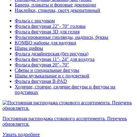
Банера, плакаты и фоновые декорации
Наклейки, стикеры, скотч декоративный
Фольга с рисунком
Фольга фигурная 22"- 70" головы
Фольга фигурная 3D для гелия
Фольгированные гирлянды, надписи, буквы
КОМБО наборы для надувки
Шары цифры
Фольга дизайнерская (без рисунка)
Фольга фигурная 11"- 24" для воздуха
Фольга фигурная 20"- 70"
Сферы и специальные фигуры
Шары музыкальные и с подсветкой
Фольга фигурная B-PAD
Ходячие, стоячие, сидячие фигуры и фигуры на
подставках
Постоянная распродажа стокового ассортимента. Перечень
обновляется.
Узнать подробнее