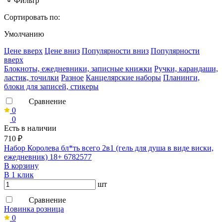
Фильтр
Сортировать по:
Умолчанию
Ценe вверх
Ценe вниз
Популярности вниз
Популярности
вверх
Блокноты, ежедневники, записные книжки
Ручки, карандаши,
ластик, точилки
Разное
Канцелярские наборы
Планинги,
блоки для записей, стикеры
Сравнение
0
0
Есть в наличии
710 ₽
Набор Королева бл*ть всего 2в1 (гель для душа в виде виски,
ежедневник) 18+ 6782577
В корзину
В 1 клик
шт
Сравнение
Новинка розница
0