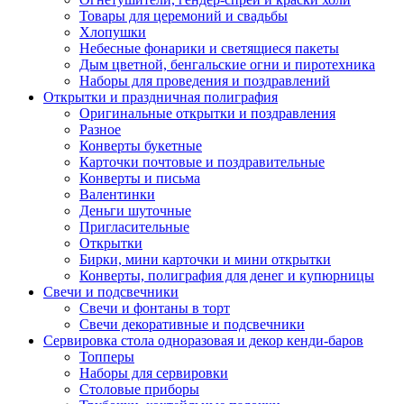
Товары для церемоний и свадьбы
Хлопушки
Небесные фонарики и светящиеся пакеты
Дым цветной, бенгальские огни и пиротехника
Наборы для проведения и поздравлений
Открытки и праздничная полиграфия
Оригинальные открытки и поздравления
Разное
Конверты букетные
Карточки почтовые и поздравительные
Конверты и письма
Валентинки
Деньги шуточные
Пригласительные
Открытки
Бирки, мини карточки и мини открытки
Конверты, полиграфия для денег и купюрницы
Свечи и подсвечники
Свечи и фонтаны в торт
Свечи декоративные и подсвечники
Сервировка стола одноразовая и декор кенди-баров
Топперы
Наборы для сервировки
Столовые приборы