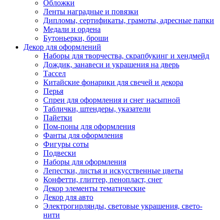
Обложки
Ленты наградные и повязки
Дипломы, сертификаты, грамоты, адресные папки
Медали и ордена
Бутоньерки, броши
Декор для оформлений
Наборы для творчества, скрапбукинг и хендмейд
Дождик, занавеси и украшения на дверь
Тассел
Китайские фонарики для свечей и декора
Перья
Спреи для оформления и снег насыпной
Таблички, штендеры, указатели
Пайетки
Пом-поны для оформления
Фанты для оформления
Фигуры соты
Подвески
Наборы для оформления
Лепестки, листья и искусственные цветы
Конфетти, глиттер, пенопласт, снег
Декор элементы тематические
Декор для авто
Электрогирлянды, световые украшения, свето-
нити