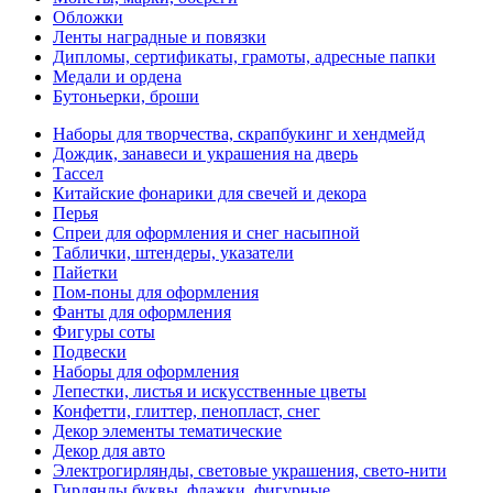
Обложки
Ленты наградные и повязки
Дипломы, сертификаты, грамоты, адресные папки
Медали и ордена
Бутоньерки, броши
Наборы для творчества, скрапбукинг и хендмейд
Дождик, занавеси и украшения на дверь
Тассел
Китайские фонарики для свечей и декора
Перья
Спреи для оформления и снег насыпной
Таблички, штендеры, указатели
Пайетки
Пом-поны для оформления
Фанты для оформления
Фигуры соты
Подвески
Наборы для оформления
Лепестки, листья и искусственные цветы
Конфетти, глиттер, пенопласт, снег
Декор элементы тематические
Декор для авто
Электрогирлянды, световые украшения, свето-нити
Гирлянды буквы, флажки, фигурные