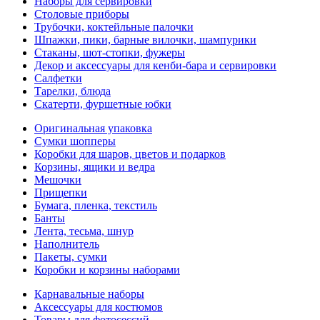
Наборы для сервировки
Столовые приборы
Трубочки, коктейльные палочки
Шпажки, пики, барные вилочки, шампурики
Стаканы, шот-стопки, фужеры
Декор и аксессуары для кенби-бара и сервировки
Салфетки
Тарелки, блюда
Скатерти, фуршетные юбки
Оригинальная упаковка
Сумки шопперы
Коробки для шаров, цветов и подарков
Корзины, ящики и ведра
Мешочки
Прищепки
Бумага, пленка, текстиль
Банты
Лента, тесьма, шнур
Наполнитель
Пакеты, сумки
Коробки и корзины наборами
Карнавальные наборы
Аксессуары для костюмов
Товары для фотосессий