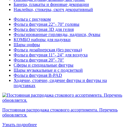
Банера, плакаты и фоновые декорации
Наклейки, стикеры, скотч декоративный
Фольга с рисунком
Фольга фигурная 22"- 70" головы
Фольга фигурная 3D для гелия
Фольгированные гирлянды, надписи, буквы
КОМБО наборы для надувки
Шары цифры
Фольга дизайнерская (без рисунка)
Фольга фигурная 11"- 24" для воздуха
Фольга фигурная 20"- 70"
Сферы и специальные фигуры
Шары музыкальные и с подсветкой
Фольга фигурная B-PAD
Ходячие, стоячие, сидячие фигуры и фигуры на
подставках
Постоянная распродажа стокового ассортимента. Перечень
обновляется.
Узнать подробнее