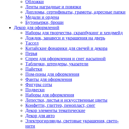
Обложки
Ленты наградные и повязки
Дипломы, сертификаты, грамоты, адресные папки
Медали и ордена
Бутоньерки, броши
Декор для оформлений
Наборы для творчества, скрапбукинг и хендмейд
Дождик, занавеси и украшения на дверь
Тассел
Китайские фонарики для свечей и декора
Перья
Спреи для оформления и снег насыпной
Таблички, штендеры, указатели
Пайетки
Пом-поны для оформления
Фанты для оформления
Фигуры соты
Подвески
Наборы для оформления
Лепестки, листья и искусственные цветы
Конфетти, глиттер, пенопласт, снег
Декор элементы тематические
Декор для авто
Электрогирлянды, световые украшения, свето-
нити