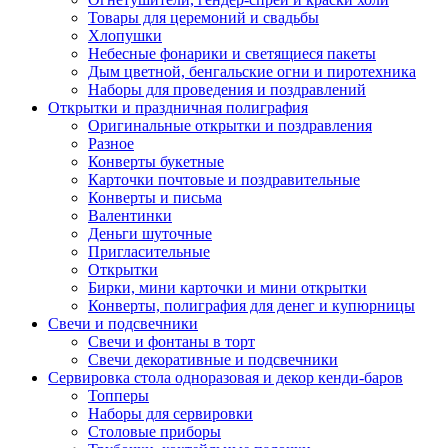
Товары для церемоний и свадьбы
Хлопушки
Небесные фонарики и светящиеся пакеты
Дым цветной, бенгальские огни и пиротехника
Наборы для проведения и поздравлений
Открытки и праздничная полиграфия
Оригинальные открытки и поздравления
Разное
Конверты букетные
Карточки почтовые и поздравительные
Конверты и письма
Валентинки
Деньги шуточные
Пригласительные
Открытки
Бирки, мини карточки и мини открытки
Конверты, полиграфия для денег и купюрницы
Свечи и подсвечники
Свечи и фонтаны в торт
Свечи декоративные и подсвечники
Сервировка стола одноразовая и декор кенди-баров
Топперы
Наборы для сервировки
Столовые приборы