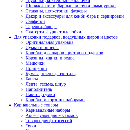
Трубочки, коктейльные палочки
Шпажки, пики, барные вилочки, шампурики
Стаканы, шот-стопки, фужеры
Декор и аксессуары для кенби-бара и сервировки
Салфетки
Тарелки, блюда
Скатерти, фуршетные юбки
Для упаковки подарков, воздушных шаров и цветов
Оригинальная упаковка
Сумки шопперы
Коробки для шаров, цветов и подарков
Корзины, ящики и ведра
Мешочки
Прищепки
Бумага, пленка, текстиль
Банты
Лента, тесьма, шнур
Наполнитель
Пакеты, сумки
Коробки и корзины наборами
Карнавальные товары
Карнавальные наборы
Аксессуары для костюмов
Товары для фотосессий
Очки