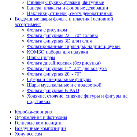
Гирлянды буквы, флажки, фигурные
Банера, плакаты и фоновые декорации
Наклейки, стикеры, скотч декоративный
Воздушные шары фольга и пластик | основной
ассортимент
Фольга с рисунком
Фольга фигурная 22"- 70" головы
Фольга фигурная 3D для гелия
Фольгированные гирлянды, надписи, буквы
КОМБО наборы для надувки
Шары цифры
Фольга дизайнерская (без рисунка)
Фольга фигурная 11"- 24" для воздуха
Фольга фигурная 20"- 70"
Сферы и специальные фигуры
Шары музыкальные и с подсветкой
Фольга фигурная B-PAD
Ходячие, стоячие, сидячие фигуры и фигуры на
подставках
Коробка-сюрприз
Оформления и фотозоны
Гелиевые композиции
Воздушные композиции
Хочу все сам