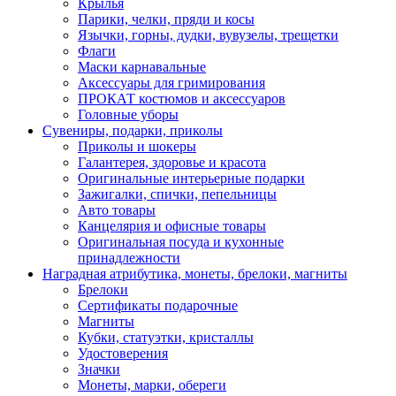
Крылья
Парики, челки, пряди и косы
Язычки, горны, дудки, вувузелы, трещетки
Флаги
Маски карнавальные
Аксессуары для гримирования
ПРОКАТ костюмов и аксессуаров
Головные уборы
Сувениры, подарки, приколы
Приколы и шокеры
Галантерея, здоровье и красота
Оригинальные интерьерные подарки
Зажигалки, спички, пепельницы
Авто товары
Канцелярия и офисные товары
Оригинальная посуда и кухонные
принадлежности
Наградная атрибутика, монеты, брелоки, магниты
Брелоки
Сертификаты подарочные
Магниты
Кубки, статуэтки, кристаллы
Удостоверения
Значки
Монеты, марки, обереги