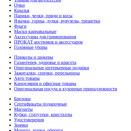
Очки
Крылья
Парики, челки, пряди и косы
Язычки, горны, дудки, вувузелы, трещетки
Флаги
Маски карнавальные
Аксессуары для гримирования
ПРОКАТ костюмов и аксессуаров
Головные уборы
Приколы и шокеры
Галантерея, здоровье и красота
Оригинальные интерьерные подарки
Зажигалки, спички, пепельницы
Авто товары
Канцелярия и офисные товары
Оригинальная посуда и кухонные принадлежности
Брелоки
Сертификаты подарочные
Магниты
Кубки, статуэтки, кристаллы
Удостоверения
Значки
Монеты, марки, обереги