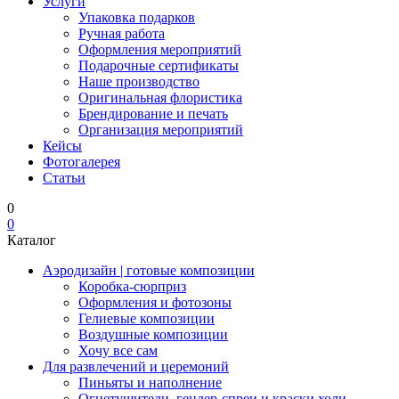
Услуги
Упаковка подарков
Ручная работа
Оформления мероприятий
Подарочные сертификаты
Наше производство
Оригинальная флористика
Брендирование и печать
Организация мероприятий
Кейсы
Фотогалерея
Статьи
0
0
Каталог
Аэродизайн | готовые композиции
Коробка-сюрприз
Оформления и фотозоны
Гелиевые композиции
Воздушные композиции
Хочу все сам
Для развлечений и церемоний
Пиньяты и наполнение
Огнетушители, гендер-спреи и краски холи