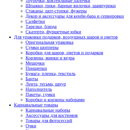
Трубочки, коктейльные палочки
Шпажки, пики, барные вилочки, шампурики
Стаканы, шот-стопки, фужеры
Декор и аксессуары для кенби-бара и сервировки
Салфетки
Тарелки, блюда
Скатерти, фуршетные юбки
Для упаковки подарков, воздушных шаров и цветов
Оригинальная упаковка
Сумки шопперы
Коробки для шаров, цветов и подарков
Корзины, ящики и ведра
Мешочки
Прищепки
Бумага, пленка, текстиль
Банты
Лента, тесьма, шнур
Наполнитель
Пакеты, сумки
Коробки и корзины наборами
Карнавальные товары
Карнавальные наборы
Аксессуары для костюмов
Товары для фотосессий
Очки