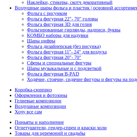
Наклейки, стикеры, скотч декоративный
Воздушные шары фольга и пластик | основной ассортиме
Фольга с рисунком
Фольга фигурная 22"- 70" головы
Фольга фигурная 3D для гелия
Фольгированные гирлянды, надписи, буквы
КОМБО наборы для надувки
Шары цифры
Фольга дизайнерская (без рисунка)
Фольга фигурная 11"- 24" для воздуха
Фольга фигурная 20"- 70"
Сферы и специальные фигуры
Шары музыкальные и с подсветкой
Фольга фигурная B-PAD
Ходячие, стоячие, сидячие фигуры и фигуры на под
Коробка-сюрприз
Оформления и фотозоны
Гелиевые композиции
Воздушные композиции
Хочу все сам
Пиньяты и наполнение
Огнетушители, гендер-спреи и краски холи
Товары для церемоний и свадьбы