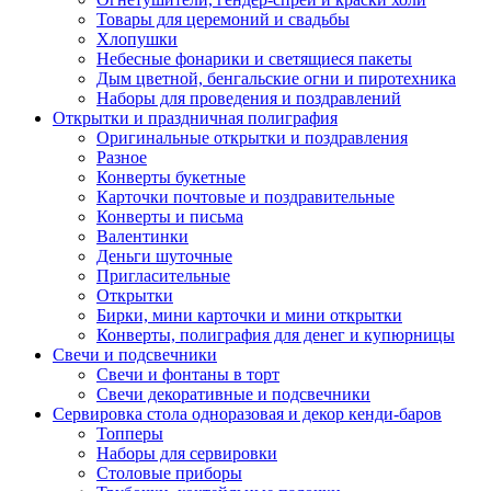
Товары для церемоний и свадьбы
Хлопушки
Небесные фонарики и светящиеся пакеты
Дым цветной, бенгальские огни и пиротехника
Наборы для проведения и поздравлений
Открытки и праздничная полиграфия
Оригинальные открытки и поздравления
Разное
Конверты букетные
Карточки почтовые и поздравительные
Конверты и письма
Валентинки
Деньги шуточные
Пригласительные
Открытки
Бирки, мини карточки и мини открытки
Конверты, полиграфия для денег и купюрницы
Свечи и подсвечники
Свечи и фонтаны в торт
Свечи декоративные и подсвечники
Сервировка стола одноразовая и декор кенди-баров
Топперы
Наборы для сервировки
Столовые приборы