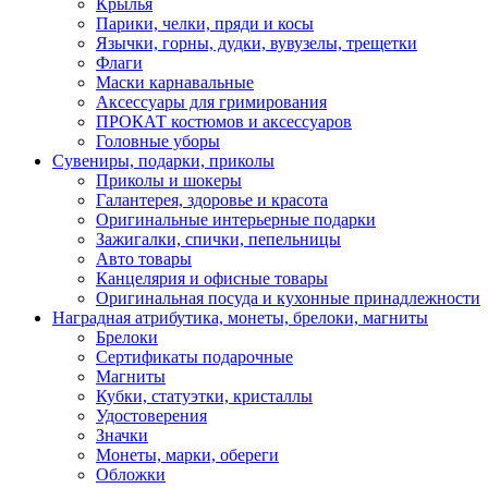
Крылья
Парики, челки, пряди и косы
Язычки, горны, дудки, вувузелы, трещетки
Флаги
Маски карнавальные
Аксессуары для гримирования
ПРОКАТ костюмов и аксессуаров
Головные уборы
Сувениры, подарки, приколы
Приколы и шокеры
Галантерея, здоровье и красота
Оригинальные интерьерные подарки
Зажигалки, спички, пепельницы
Авто товары
Канцелярия и офисные товары
Оригинальная посуда и кухонные принадлежности
Наградная атрибутика, монеты, брелоки, магниты
Брелоки
Сертификаты подарочные
Магниты
Кубки, статуэтки, кристаллы
Удостоверения
Значки
Монеты, марки, обереги
Обложки