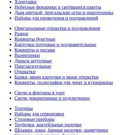
Хлопушки
Небесные фонарики и светящиеся пакеты
Дым цветной, бенгальские огни и пиротехника
Наборы для проведения и поздравлений
Оригинальные открытки и поздравления
Разное
Конверты букетные
Карточки почтовые и поздравительные
Конверты и письма
Валентинки
Деньги шуточные
Пригласительные
Открытки
Бирки, мини карточки и мини открытки
Конверты, полиграфия для денег и купюрницы
Свечи и фонтаны в торт
Свечи декоративные и подсвечники
Топперы
Наборы для сервировки
Столовые приборы
Трубочки, коктейльные палочки
Шпажки, пики, барные вилочки, шампурики