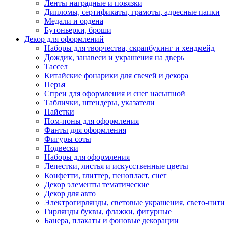
Ленты наградные и повязки
Дипломы, сертификаты, грамоты, адресные папки
Медали и ордена
Бутоньерки, броши
Декор для оформлений
Наборы для творчества, скрапбукинг и хендмейд
Дождик, занавеси и украшения на дверь
Тассел
Китайские фонарики для свечей и декора
Перья
Спреи для оформления и снег насыпной
Таблички, штендеры, указатели
Пайетки
Пом-поны для оформления
Фанты для оформления
Фигуры соты
Подвески
Наборы для оформления
Лепестки, листья и искусственные цветы
Конфетти, глиттер, пенопласт, снег
Декор элементы тематические
Декор для авто
Электрогирлянды, световые украшения, свето-нити
Гирлянды буквы, флажки, фигурные
Банера, плакаты и фоновые декорации