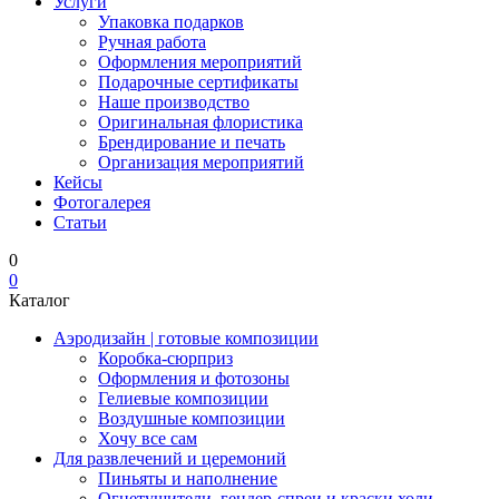
Услуги
Упаковка подарков
Ручная работа
Оформления мероприятий
Подарочные сертификаты
Наше производство
Оригинальная флористика
Брендирование и печать
Организация мероприятий
Кейсы
Фотогалерея
Статьи
0
0
Каталог
Аэродизайн | готовые композиции
Коробка-сюрприз
Оформления и фотозоны
Гелиевые композиции
Воздушные композиции
Хочу все сам
Для развлечений и церемоний
Пиньяты и наполнение
Огнетушители, гендер-спреи и краски холи