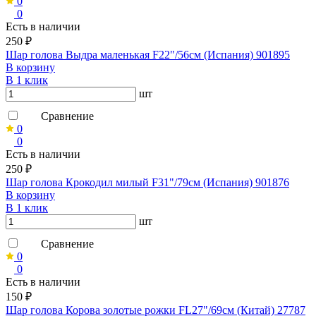
0
0
Есть в наличии
250 ₽
Шар голова Выдра маленькая F22"/56см (Испания) 901895
В корзину
В 1 клик
шт
Сравнение
0
0
Есть в наличии
250 ₽
Шар голова Крокодил милый F31"/79см (Испания) 901876
В корзину
В 1 клик
шт
Сравнение
0
0
Есть в наличии
150 ₽
Шар голова Корова золотые рожки FL27"/69см (Китай) 27787