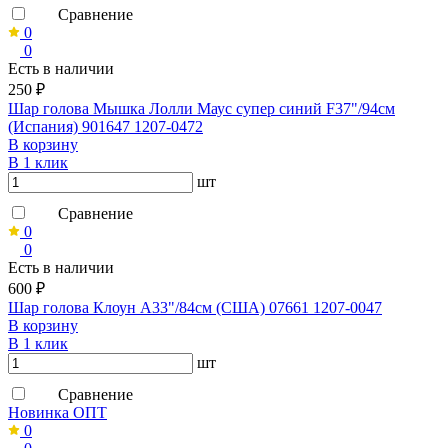
Сравнение
0
0
Есть в наличии
250 ₽
Шар голова Мышка Лолли Маус супер синий F37"/94см
(Испания) 901647 1207-0472
В корзину
В 1 клик
шт
Сравнение
0
0
Есть в наличии
600 ₽
Шар голова Клоун A33"/84см (США) 07661 1207-0047
В корзину
В 1 клик
шт
Сравнение
Новинка ОПТ
0