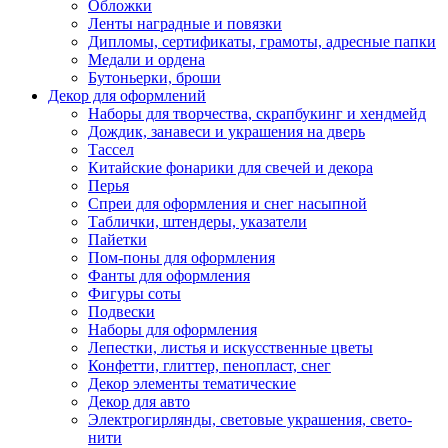
Обложки
Ленты наградные и повязки
Дипломы, сертификаты, грамоты, адресные папки
Медали и ордена
Бутоньерки, броши
Декор для оформлений
Наборы для творчества, скрапбукинг и хендмейд
Дождик, занавеси и украшения на дверь
Тассел
Китайские фонарики для свечей и декора
Перья
Спреи для оформления и снег насыпной
Таблички, штендеры, указатели
Пайетки
Пом-поны для оформления
Фанты для оформления
Фигуры соты
Подвески
Наборы для оформления
Лепестки, листья и искусственные цветы
Конфетти, глиттер, пенопласт, снег
Декор элементы тематические
Декор для авто
Электрогирлянды, световые украшения, свето-
нити