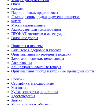
Очки
Крылья
Парики, челки, пряди и косы
Язычки, горны, дудки, вувузелы, трещетки
Флаги
Маски карнавальные
Аксессуары для гримирования
ПРОКАТ костюмов и аксессуаров
Головные уборы
Приколы и шокеры
Галантерея, здоровье и красота
Оригинальные интерьерные подарки
Зажигалки, спички, пепельницы
Авто товары
Канцелярия и офисные товары
Оригинальная посуда и кухонные принадлежности
Брелоки
Сертификаты подарочные
Магниты
Кубки, статуэтки, кристаллы
Удостоверения
Значки
Монеты, марки, обереги