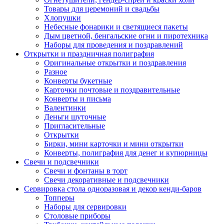
Товары для церемоний и свадьбы
Хлопушки
Небесные фонарики и светящиеся пакеты
Дым цветной, бенгальские огни и пиротехника
Наборы для проведения и поздравлений
Открытки и праздничная полиграфия
Оригинальные открытки и поздравления
Разное
Конверты букетные
Карточки почтовые и поздравительные
Конверты и письма
Валентинки
Деньги шуточные
Пригласительные
Открытки
Бирки, мини карточки и мини открытки
Конверты, полиграфия для денег и купюрницы
Свечи и подсвечники
Свечи и фонтаны в торт
Свечи декоративные и подсвечники
Сервировка стола одноразовая и декор кенди-баров
Топперы
Наборы для сервировки
Столовые приборы