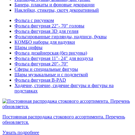
Банера, плакаты и фоновые декорации
Наклейки, стикеры, скотч декоративный
Фольга с рисунком
Фольга фигурная 22"- 70" головы
Фольга фигурная 3D для гелия
Фольгированные гирлянды, надписи, буквы
КОМБО наборы для надувки
Шары цифры
Фольга дизайнерская (без рисунка)
Фольга фигурная 11"- 24" для воздуха
Фольга фигурная 20"- 70"
Сферы и специальные фигуры
Шары музыкальные и с подсветкой
Фольга фигурная B-PAD
Ходячие, стоячие, сидячие фигуры и фигуры на
подставках
Постоянная распродажа стокового ассортимента. Перечень
обновляется.
Узнать подробнее