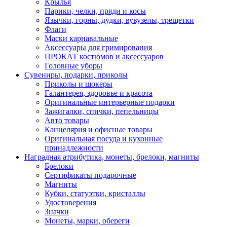
Крылья
Парики, челки, пряди и косы
Язычки, горны, дудки, вувузелы, трещетки
Флаги
Маски карнавальные
Аксессуары для гримирования
ПРОКАТ костюмов и аксессуаров
Головные уборы
Сувениры, подарки, приколы
Приколы и шокеры
Галантерея, здоровье и красота
Оригинальные интерьерные подарки
Зажигалки, спички, пепельницы
Авто товары
Канцелярия и офисные товары
Оригинальная посуда и кухонные
принадлежности
Наградная атрибутика, монеты, брелоки, магниты
Брелоки
Сертификаты подарочные
Магниты
Кубки, статуэтки, кристаллы
Удостоверения
Значки
Монеты, марки, обереги