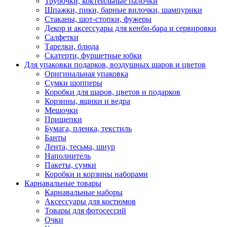
Трубочки, коктейльные палочки
Шпажки, пики, барные вилочки, шампурики
Стаканы, шот-стопки, фужеры
Декор и аксессуары для кенби-бара и сервировки
Салфетки
Тарелки, блюда
Скатерти, фуршетные юбки
Для упаковки подарков, воздушных шаров и цветов
Оригинальная упаковка
Сумки шопперы
Коробки для шаров, цветов и подарков
Корзины, ящики и ведра
Мешочки
Прищепки
Бумага, пленка, текстиль
Банты
Лента, тесьма, шнур
Наполнитель
Пакеты, сумки
Коробки и корзины наборами
Карнавальные товары
Карнавальные наборы
Аксессуары для костюмов
Товары для фотосессий
Очки