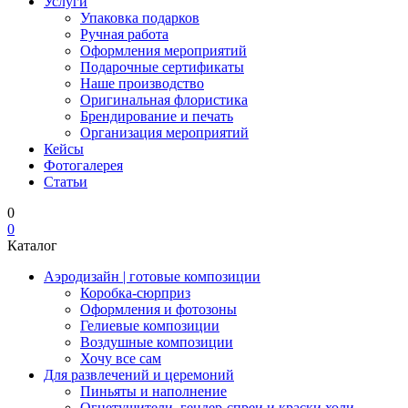
Услуги
Упаковка подарков
Ручная работа
Оформления мероприятий
Подарочные сертификаты
Наше производство
Оригинальная флористика
Брендирование и печать
Организация мероприятий
Кейсы
Фотогалерея
Статьи
0
0
Каталог
Аэродизайн | готовые композиции
Коробка-сюрприз
Оформления и фотозоны
Гелиевые композиции
Воздушные композиции
Хочу все сам
Для развлечений и церемоний
Пиньяты и наполнение
Огнетушители, гендер-спреи и краски холи