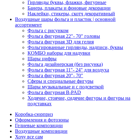
Гирлянды буквы, флажки, фигурные
Банера, плакаты и фоновые декорации
Наклейки, стикеры, скотч декоративный
Воздушные шары фольга и пластик | основной
ассортимент
Фольга с рисунком
Фольга фигурная 22"- 70" головы
Фольга фигурная 3D для гелия
Фольгированные гирлянды, надписи, буквы
КОМБО наборы для надувки
Шары цифры
Фольга дизайнерская (без рисунка)
Фольга фигурная 11"- 24" для воздуха
Фольга фигурная 20"- 70"
Сферы и специальные фигуры
Шары музыкальные и с подсветкой
Фольга фигурная B-PAD
Ходячие, стоячие, сидячие фигуры и фигуры на
подставках
Коробка-сюрприз
Оформления и фотозоны
Гелиевые композиции
Воздушные композиции
Хочу все сам