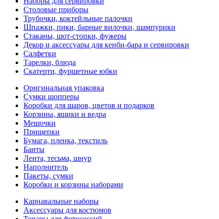
Наборы для сервировки
Столовые приборы
Трубочки, коктейльные палочки
Шпажки, пики, барные вилочки, шампурики
Стаканы, шот-стопки, фужеры
Декор и аксессуары для кенби-бара и сервировки
Салфетки
Тарелки, блюда
Скатерти, фуршетные юбки
Оригинальная упаковка
Сумки шопперы
Коробки для шаров, цветов и подарков
Корзины, ящики и ведра
Мешочки
Прищепки
Бумага, пленка, текстиль
Банты
Лента, тесьма, шнур
Наполнитель
Пакеты, сумки
Коробки и корзины наборами
Карнавальные наборы
Аксессуары для костюмов
Товары для фотосессий