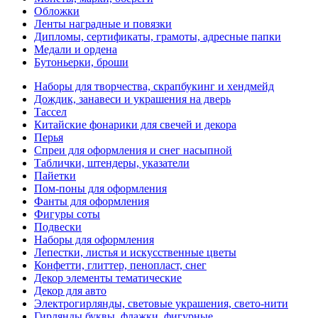
Обложки
Ленты наградные и повязки
Дипломы, сертификаты, грамоты, адресные папки
Медали и ордена
Бутоньерки, броши
Наборы для творчества, скрапбукинг и хендмейд
Дождик, занавеси и украшения на дверь
Тассел
Китайские фонарики для свечей и декора
Перья
Спреи для оформления и снег насыпной
Таблички, штендеры, указатели
Пайетки
Пом-поны для оформления
Фанты для оформления
Фигуры соты
Подвески
Наборы для оформления
Лепестки, листья и искусственные цветы
Конфетти, глиттер, пенопласт, снег
Декор элементы тематические
Декор для авто
Электрогирлянды, световые украшения, свето-нити
Гирлянды буквы, флажки, фигурные